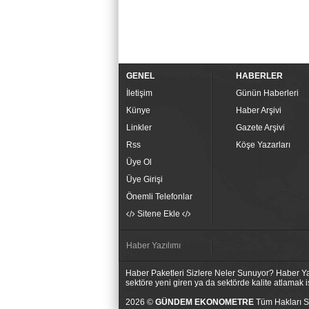
GENEL
HABERLER
İletişim
Günün Haberleri
Künye
Haber Arşivi
Linkler
Gazete Arşivi
Rss
Köşe Yazarları
Üye Ol
Üye Girişi
Önemli Telefonlar
Sitene Ekle
Haber Yazılımı
Haber Paketleri Sizlere Neler Sunuyor? Haber Yaz
sektöre yeni giren ya da sektörde kalite atlamak
2026 ©
GÜNDEM EKONOMETRE
Tüm Hakları Sa