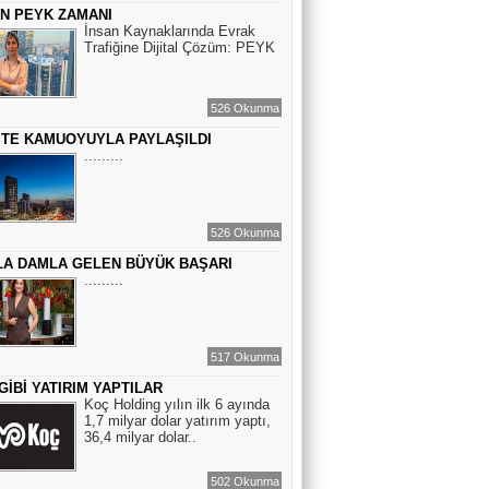
ÇİN PEYK ZAMANI
BİR ROMAN DAHA
İnsan Kaynaklarında Evrak
Trafiğine Dijital Çözüm: PEYK
EMİR EMİRHANOĞLU
526 Okunma
BAYRAMDA ARA VERİN
STE KAMUOYUYLA PAYLAŞILDI
.........
MACİT SOYDAN
BİR KEDİNİN GÖZLERİNE
526 Okunma
BAKABİLMEK...
A DAMLA GELEN BÜYÜK BAŞARI
.........
517 Okunma
GİBİ YATIRIM YAPTILAR
Koç Holding yılın ilk 6 ayında
1,7 milyar dolar yatırım yaptı,
36,4 milyar dolar..
502 Okunma