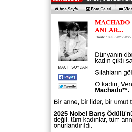
İŞTE HONOR
TECNO'DA Y
THY REKOR
ÖZEL FİYAT
12:17 |
12:02 |
11:56 |
11:53 |
Ana Sayfa
Foto Galeri
Vide
MACHADO -
ANLAR...
Tarih:
10-10-2025 20:27
Dünyanın dört
kadın çıktı 
MACİT SOYDAN
Silahların gö
O kadın, Ve
Machado**.
Bir anne, bir lider, bir umut t
2025 Nobel Barış Ödülü
’n
değil, tüm kadınlar, tüm an
onurlandırıldı.