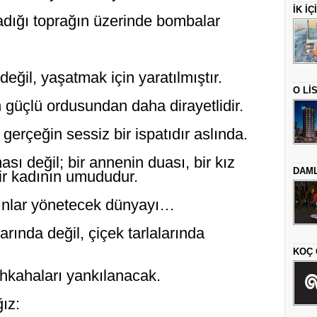
İK İ
ladığı toprağın üzerinde bombalar
eğil, yaşatmak için yaratılmıştır.
O Lİ
n güçlü ordusundan daha dirayetlidir.
erçeğin sessiz bir ispatıdır aslında.
sı değil; bir annenin duası, bir kız
DAML
r kadının umududur.
dınlar yönetecek dünyayı…
ında değil, çiçek tarlalarında
KOÇ 
ahkahaları yankılanacak.
ız: