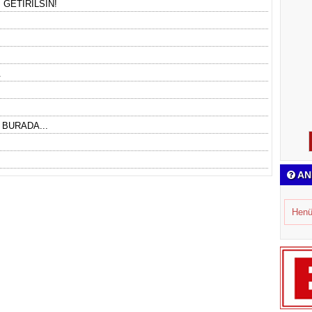
GETİRİLSİN!
.
 BURADA...
AN
Henü