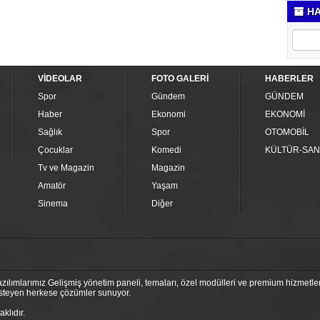
HA
VİDEOLAR
FOTO GALERİ
HABERLER
Spor
Gündem
GÜNDEM
Haber
Ekonomi
EKONOMİ
Sağlık
Spor
OTOMOBİL
Çocuklar
Komedi
KÜLTÜR-SAN
Tv ve Magazin
Magazin
Amatör
Yaşam
Sinema
Diğer
ılımlarımız Gelişmiş yönetim paneli, temaları, özel modülleri ve premium hizmetleri
 isteyen herkese çözümler sunuyor.
klıdır.