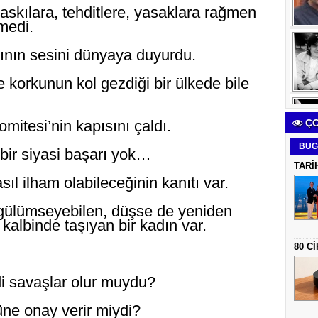
skılara, tehditlere, yasaklara rağmen
medi.
kının sesini dünyaya duyurdu.
 korkunun kol gezdiği bir ülkede bile
mitesi’nin kapısını çaldı.
ÇO
BUG
bir siyasi başarı yok…
TARİ
ıl ilham olabileceğinin kanıtı var.
 gülümseyebilen, düşse de yeniden
albinde taşıyan bir kadın var.
80 C
i savaşlar olur muydu?
üne onay verir miydi?