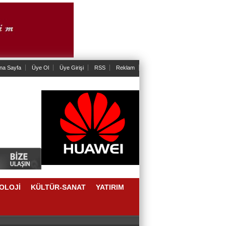
na Sayfa
Üye Ol
Üye Girişi
RSS
Reklam
OLOJİ
KÜLTÜR-SANAT
YATIRIM