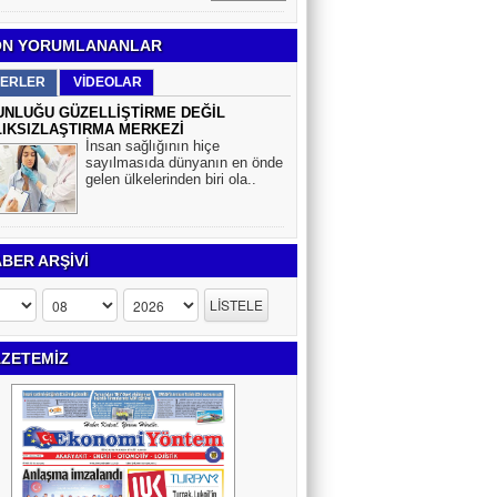
N YORUMLANANLAR
ERLER
VİDEOLAR
NLUĞU GÜZELLİŞTİRME DEĞİL
IKSIZLAŞTIRMA MERKEZİ
İnsan sağlığının hiçe
sayılmasıda dünyanın en önde
gelen ülkelerinden biri ola..
BER ARŞİVİ
ZETEMİZ