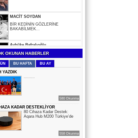
BİR KEDİNİN GÖZLERİNE
BAKABİLMEK...
Aybüke Bafralıoğlu
FORO KÜLTÜRÜNÜN TRİBÜN
OYUNCULARI
BOĞAÇ YÜZGÜL
K OKUNAN HABERLER
TURİZM VE EĞİTİM
ÜN
BU HAFTA
BU AY
H YAZDIK
.........
Mr.Hiko...
KORKU VE ŞÜPHE
DÜŞMANLARINIZDIR...
580 Okunma
İHAZA KADAR DESTEKLİYOR
Çiğdem Yorgancıoğlu
80 Cihaza Kadar Destek:
İkilikli ve İkircikli Tabiat Diyalektiğinde
Aqara Hub M200 Türkiye’de
Mobius Spiral Mucizeler, Akış ve Doğa
Döngüsünün Bilgeliği...
558 Okunma
Sinem Elgün