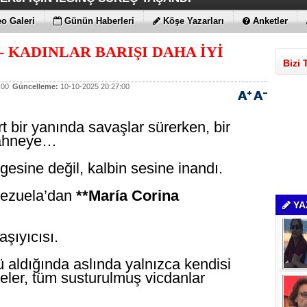
 MAGIC V6
ENİLİKLER VAR
 KIRMAYI SEVİYOR
LARLA GELDİLER
o Galeri
Günün Haberleri
Köşe Yazarları
Anketler
 KADINLAR BARIŞI DAHA İYİ
Bizi 
:00
Güncelleme:
10-10-2025 20:27:00
 bir yanında savaşlar sürerken, bir
sahneye…
lgesine değil, kalbin sesine inandı.
nezuela’dan
**María Corina
YA
aşıyıcısı.
ü aldığında aslında yalnızca kendisi
neler, tüm susturulmuş vicdanlar