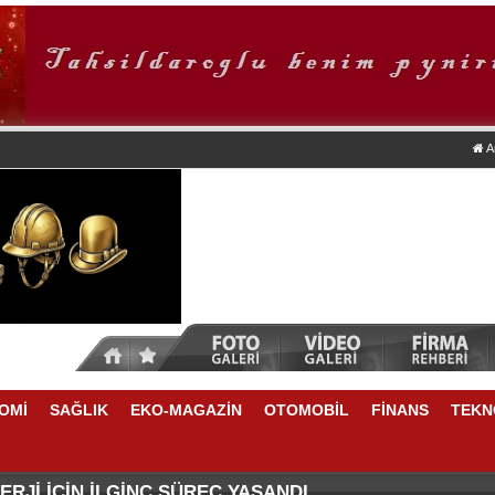
A
OMİ
SAĞLIK
EKO-MAGAZİN
OTOMOBİL
FİNANS
TEKN
DA NELER VAR
E YÜKSELME VAR
RJİ İÇİN İLGİNÇ SÜREÇ YAŞANDI