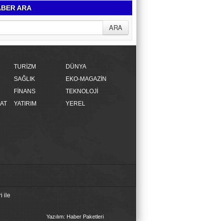
BER ARA
TURİZM
DÜNYA
SAĞLIK
EKO-MAGAZİN
FİNANS
TEKNOLOJİ
AT
YATIRIM
YEREL
 ile
Yazılım: Haber Paketleri