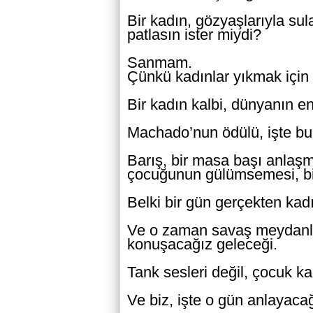
Bir kadın, gözyaşlarıyla su
patlasın ister miydi?
Sanmam.
Çünkü kadınlar yıkmak için d
Bir kadın kalbi, dünyanın e
Machado’nun ödülü, işte bu g
Barış, bir masa başı anlaşma
çocuğunun gülümsemesi, bi
Belki bir gün gerçekten ka
Ve o zaman savaş meydanlar
konuşacağız geleceği.
Tank sesleri değil, çocuk k
Ve biz, işte o gün anlayacağ