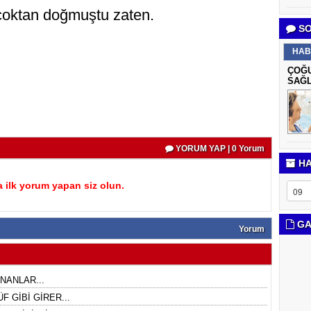
e çoktan doğmuştu zaten.
SO
HAB
ÇOĞU
SAĞL
YORUM YAP | 0 Yorum
HA
 ilk yorum yapan siz olun.
GA
Yorum
NANLAR...
F GİBİ GİRER...