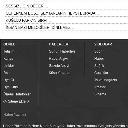
SESSİZLİĞİN DEĞERİ...
CEHENNEM BOŞ... ŞEYTANLARIN HEPSİ BURADA...
KUĞULU PARK'IN SIRRI...
İNSAN BAZI MELODİLERİ DİNLEMEZ...
GENEL
HABERLER
VİDEOLAR
İletişim
Günün Haberleri
Spor
Künye
Haber Arşivi
Haber
Linkler
Gazete Arşivi
Sağlık
Rss
Köşe Yazarları
Çocuklar
Üye Ol
Tv ve Magazin
Üye Girişi
Amatör
Önemli Telefonlar
Sinema
Sitene Ekle
Haber Yazılımı
Haber Paketleri Sizlere Neler Sunuyor? Haber Yazılımlarımız Gelişmiş yönetim pan