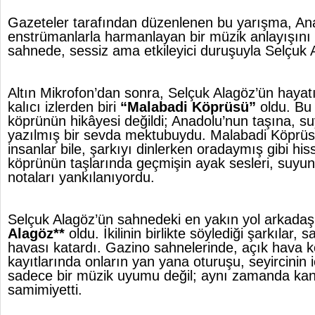
Gazeteler tarafından düzenlenen bu yarışma, Ana
enstrümanlarla harmanlayan bir müzik anlayışını 
sahnede, sessiz ama etkileyici duruşuyla Selçuk 
Altın Mikrofon’dan sonra, Selçuk Alagöz’ün hayat
kalıcı izlerden biri
“Malabadi Köprüsü”
oldu. Bu 
köprünün hikâyesi değildi; Anadolu’nun taşına, s
yazılmış bir sevda mektubuydu. Malabadi Köprü
insanlar bile, şarkıyı dinlerken oradaymış gibi his
köprünün taşlarında geçmişin ayak sesleri, suyun
notaları yankılanıyordu.
Selçuk Alagöz’ün sahnedeki en yakın yol arkadaşı
Alagöz**
oldu. İkilinin birlikte söylediği şarkılar, 
havası katardı. Gazino sahnelerinde, açık hava k
kayıtlarında onların yan yana oturuşu, seyircinin i
sadece bir müzik uyumu değil; aynı zamanda kan 
samimiyetti.