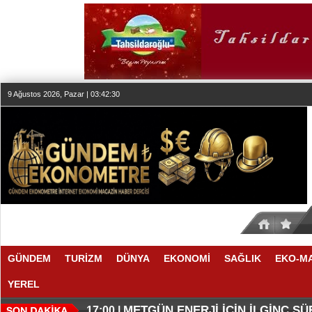
9 Ağustos 2026, Pazar | 03:42:30
GÜNDEM
TURİZM
DÜNYA
EKONOMİ
SAĞLIK
EKO-M
YEREL
O ANLAŞMADA NELER VAR
O TAHMİNDE YÜKSELME VAR
17:11 |
17:08 |
METGÜN ENERJİ İÇİN İLGİNÇ S
17:00 |