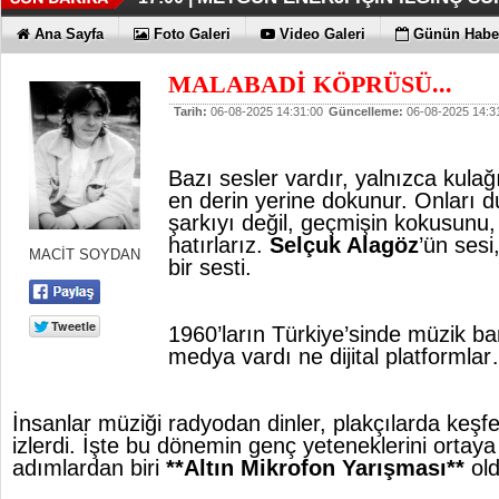
İŞTE HONOR MAGIC V6
TECNO'DA YENİLİKLER VAR
THY REKOR KIRMAYI SEVİYOR
ÖZEL FİYATLARLA GELDİLER
12:17 |
12:02 |
11:56 |
11:53 |
Ana Sayfa
Foto Galeri
Video Galeri
Günün Haber
MALABADİ KÖPRÜSÜ...
Tarih:
06-08-2025 14:31:00
Güncelleme:
06-08-2025 14:3
Bazı sesler vardır, yalnızca kulağ
en derin yerine dokunur. Onları
şarkıyı değil, geçmişin kokusunu, r
hatırlarız.
Selçuk Alagöz
’ün sesi
MACİT SOYDAN
bir sesti.
1960’ların Türkiye’sinde müzik b
medya vardı ne dijital platformla
İnsanlar müziği radyodan dinler, plakçılarda keşfe
izlerdi. İşte bu dönemin genç yeteneklerini ortay
adımlardan biri
**Altın Mikrofon Yarışması**
old