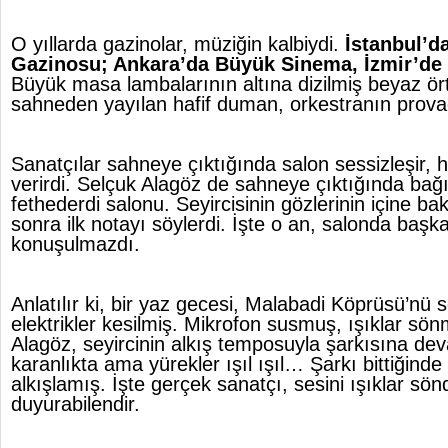
O yıllarda gazinolar, müziğin kalbiydi.
İstanbul’d
Gazinosu; Ankara’da Büyük Sinema, İzmir’d
Büyük masa lambalarının altına dizilmiş beyaz ör
sahneden yayılan hafif duman, orkestranın prov
Sanatçılar sahneye çıktığında salon sessizleşir, 
verirdi. Selçuk Alagöz de sahneye çıktığında bağı
fethederdi salonu. Seyircisinin gözlerinin içine ba
sonra ilk notayı söylerdi. İşte o an, salonda başka
konuşulmazdı.
Anlatılır ki, bir yaz gecesi, Malabadi Köprüsü’nü
elektrikler kesilmiş. Mikrofon susmuş, ışıklar s
Alagöz, seyircinin alkış temposuyla şarkısına de
karanlıkta ama yürekler ışıl ışıl… Şarkı bittiğind
alkışlamış. İşte gerçek sanatçı, sesini ışıklar sö
duyurabilendir.