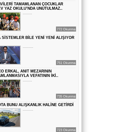
Sinem Elgün
VİLERİ TAMAMLANAN ÇOCUKLAR
V YAZ OKULU’NDA UNUTULMAZ..
BİR ROMAN DAHA
........
EMİR EMİRHANOĞLU
772 Okunma
BAYRAMDA ARA VERİN
 SİSTEMLER BİLE YENİ YENİ ALIŞIYOR
.........
MACİT SOYDAN
DÜNYANIN MERKEZİNDE YAŞADIĞINI
751 Okunma
SANANLAR...
O ERKAL, ANIT MEZARININ
MLANMASIYLA VEFATININ İKİ..
........
735 Okunma
TA BUNU ALIŞKANLIK HALİNE GETİRDİ
.........
723 Okunma