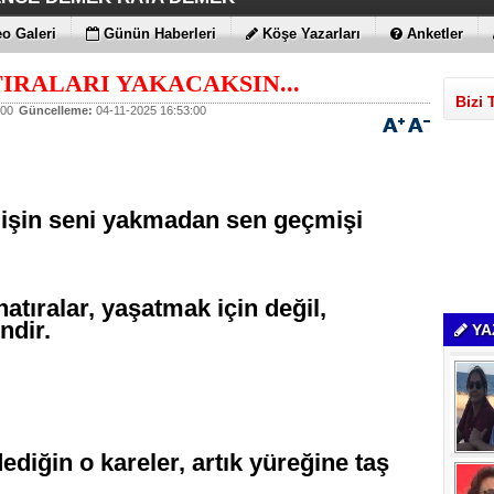
ÇİMENTO FARKI
LE MAXİMUM
 BULUTLARIN FATİHİ İLAN EDİLDİLER
STRATEJİSİ MİLYONLARCA DOLARLIK EKONOMİK KAT
o Galeri
Günün Haberleri
Köşe Yazarları
Anketler
IRALARI YAKACAKSIN...
Bizi 
:00
Güncelleme:
04-11-2025 16:53:00
şin seni yakmadan sen geçmişi
atıralar, yaşatmak için değil,
ndir.
YA
diğin o kareler, artık yüreğine taş