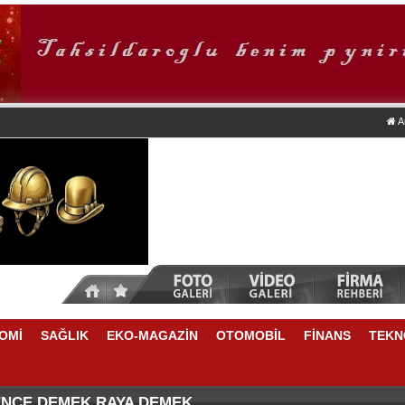
A
OMİ
SAĞLIK
EKO-MAGAZİN
OTOMOBİL
FİNANS
TEKN
TİKRARLI BÜYÜME İÇİN REKABETÇİLİĞİ ARTIRACAK 
NSU DURKUN'DAN YENİ DÖNEME İLİŞKİN ÖNEMLİ AÇ
ENCE DEMEK RAYA DEMEK