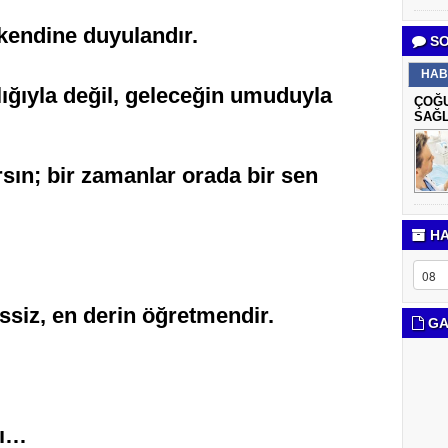
kendine duyulandır.
SO
HAB
ığıyla değil, geleceğin umuduyla
ÇOĞU
SAĞL
ın; bir zamanlar orada bir sen
HA
ssiz, en derin öğretmendir.
GA
rı…