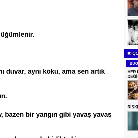
düğümlenir.
ÇO
BUG
nı duvar, aynı koku, ama sen artık
HER 
DEĞİ
ın.
RİSK
, bazen bir yangın gibi yavaş yavaş