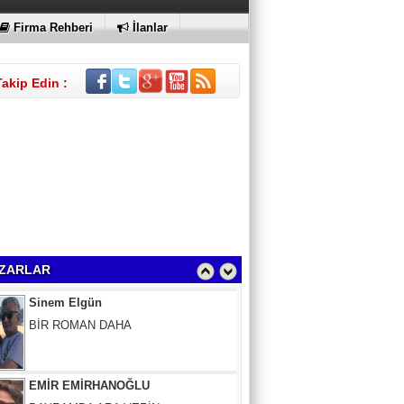
KI
Firma Rehberi
İlanlar
Takip Edin :
Sinem Elgün
BİR ROMAN DAHA
ZARLAR
EMİR EMİRHANOĞLU
BAYRAMDA ARA VERİN
MACİT SOYDAN