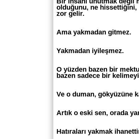
Bir insanı unutmak değil 
olduğunu, ne hissettiğini
zor gelir.
Ama yakmadan gitmez.
Yakmadan iyileşmez.
O yüzden bazen bir mektub
bazen sadece bir kelimeyi
Ve o duman, gökyüzüne kar
Artık o eski sen, orada yan
Hatıraları yakmak ihanett