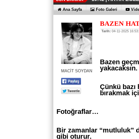
İŞTE OYAK 
HER YÖNÜY
ÜÇÜNCÜ KEZ
HOMEPORT 
İŞTE O 500
19:38 |
19:36 |
19:30 |
19:27 |
07:09 |
Ana Sayfa
Foto Galeri
Vide
SAĞLIYOR
BAZEN HAT
Tarih:
04-11-2025 16:53
Bazen geçmi
yakacaksın.
MACİT SOYDAN
Çünkü bazı h
bırakmak içi
Fotoğraflar…
Bir zamanlar “mutluluk” de
gibi oturur.