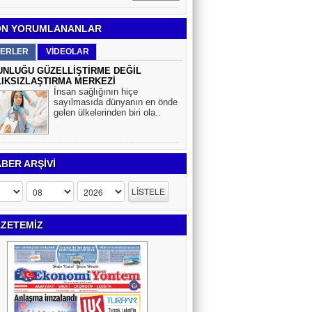
N YORUMLANANLAR
ERLER
VİDEOLAR
NLUĞU GÜZELLİŞTİRME DEĞİL
IKSIZLAŞTIRMA MERKEZİ
İnsan sağlığının hiçe
sayılmasıda dünyanın en önde
gelen ülkelerinden biri ola..
BER ARŞİVİ
ZETEMİZ