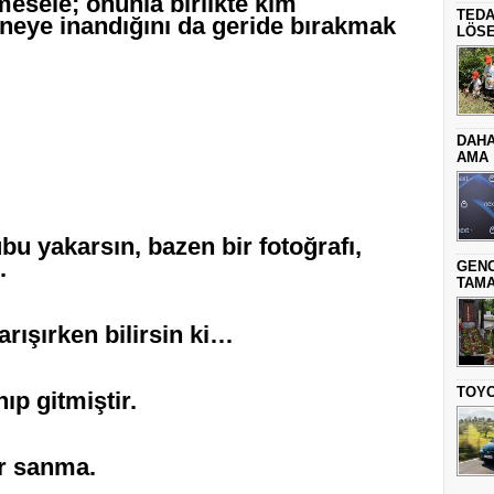
mesele; onunla birlikte kim
TEDA
, neye inandığını da geride bırakmak
LÖSE
DAHA
AMA
u yakarsın, bazen bir fotoğrafı,
.
GENC
TAMA
ışırken bilirsin ki…
TOYO
ıp gitmiştir.
ir sanma.