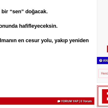
i bir “sen” doğacak.
nunda hafifleyeceksin.
lmanın en cesur yolu, yakıp yeniden
AN
m
Henü
YORUM YAP | 0 Yorum