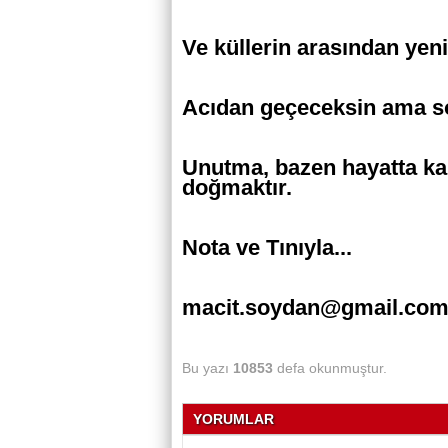
Ve küllerin arasından yen
Acıdan geçeceksin ama so
Unutma, bazen hayatta ka
doğmaktır.
Nota ve Tınıyla...
macit.soydan@gmail.co
Bu yazı
10853
defa okunmuştur.
YORUMLAR