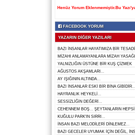
Henüz Yorum Eklenmemiştir.Bu Yazı'ya
FACEBOOK YORUM
YAZARIN DİĞER YAZILARI
BAZI İNSANLAR HAYATIMIZA BİR TESADÜ
MİZAHI ANLAMAYANLARA MİZAH YASAĞI 
YALNIZLIĞIN ÜSTÜNE BİR KUŞ ÇİZMEK
AĞUSTOS AKŞAMLARI...
AY IŞIĞININ ALTINDA...
BAZI İNSANLAR ESKİ BİR BİNA GİBİDİR..
HAYRANLIK HEYKELİ...
SESSİZLİĞİN DEĞERİ...
CEHENNEM BOŞ... ŞEYTANLARIN HEPSİ
KUĞULU PARK'IN SIRRI...
İNSAN BAZI MELODİLERİ DİNLEMEZ...
BAZI GECELER UYUMAK İÇİN DEĞİL, İNS