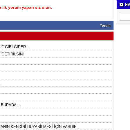
HA
 ilk yorum yapan siz olun.
Yorum
F GİBİ GİRER...
GETİRİLSİN!
.
 BURADA...
ANIN KENDİNİ DUYABİLMESİ İÇİN VARDIR.