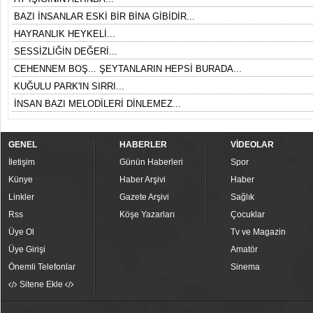
BAZI İNSANLAR ESKİ BİR BİNA GİBİDİR...
HAYRANLIK HEYKELİ...
SESSİZLİĞİN DEĞERİ...
CEHENNEM BOŞ... ŞEYTANLARIN HEPSİ BURADA...
KUĞULU PARK'IN SIRRI...
İNSAN BAZI MELODİLERİ DİNLEMEZ...
GENEL
HABERLER
VİDEOLAR
İletişim
Günün Haberleri
Spor
Künye
Haber Arşivi
Haber
Linkler
Gazete Arşivi
Sağlık
Rss
Köşe Yazarları
Çocuklar
Üye Ol
Tv ve Magazin
Üye Girişi
Amatör
Önemli Telefonlar
Sinema
Sitene Ekle