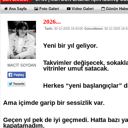
İŞTE HONOR MAGIC V6
TECNO'DA YENİLİKLER VAR
THY REKOR KIRMAYI SEVİYOR
ÖZEL FİYATLARLA GELDİLER
12:17 |
12:02 |
11:56 |
11:53 |
Ana Sayfa
Foto Galeri
Video Galeri
Günün Haber
2026...
Tarih:
30-12-2025 19:43:00
Güncelleme:
30-12-2025 19:4
Yeni bir yıl geliyor.
Takvimler değişecek, sokakla
MACİT SOYDAN
vitrinler umut satacak.
Herkes “yeni başlangıçlar” d
Ama içimde garip bir sessizlik var.
Geçen yıl pek de iyi geçmedi. Hatta bazı ya
kapatamadım.