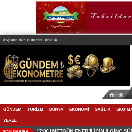
8 Ağustos 2026, Cumartesi | 16:36:10
GÜNDEM
TURİZM
DÜNYA
EKONOMİ
SAĞLIK
EKO-M
YEREL
O ANLAŞMADA NELER VAR
O TAHMİNDE YÜKSELME VAR
17:11 |
17:08 |
METGÜN ENERJİ İÇİN İLGİNÇ S
17:00 |