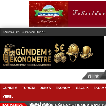
8 Ağustos 2026, Cumartesi | 08:20:51
GÜNDEM
TURİZM
DÜNYA
EKONOMİ
SAĞLIK
EKO-M
YEREL
SEKTÖR, İSTİKRARLI BÜYÜME İ
MAKYÖZ CANSU DURKUN'DAN YE
20:00 |
19:58 |
BEKLİYOR
ARTIK EĞLENCE DEMEK RAYA 
19:42 |