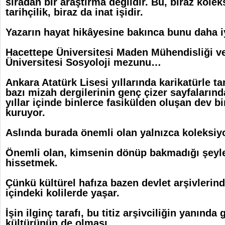
sıradan bir araştırma değildir. Bu, biraz kolek
tarihçilik, biraz da inat işidir.
Yazarın hayat hikâyesine bakınca bunu daha i
Hacettepe Üniversitesi Maden Mühendisliği v
Üniversitesi Sosyoloji mezunu…
Ankara Atatürk Lisesi yıllarında karikatürle t
bazı mizah dergilerinin genç çizer sayfalarınd
yıllar içinde binlerce fasikülden oluşan dev bi
kuruyor.
Aslında burada önemli olan yalnızca koleksiy
Önemli olan, kimsenin dönüp bakmadığı şeyle
hissetmek.
Çünkü kültürel hafıza bazen devlet arşivlerind
içindeki kolilerde yaşar.
İşin ilginç tarafı, bu titiz arşivciliğin yanında
kültürünün de olması.