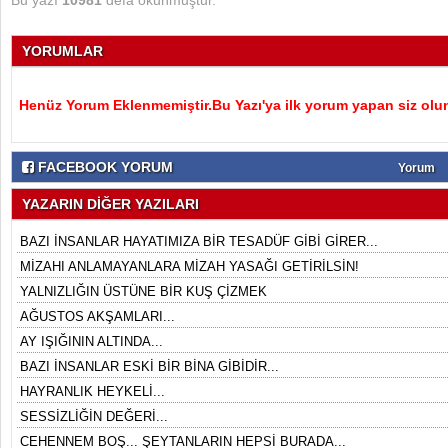
Bu yazı
10981
defa okunmuştur.
YORUMLAR
Henüz Yorum Eklenmemiştir.Bu Yazı'ya ilk yorum yapan siz olu
FACEBOOK YORUM
Yorum
YAZARIN DİĞER YAZILARI
BAZI İNSANLAR HAYATIMIZA BİR TESADÜF GİBİ GİRER...
MİZAHI ANLAMAYANLARA MİZAH YASAĞI GETİRİLSİN!
YALNIZLIĞIN ÜSTÜNE BİR KUŞ ÇİZMEK
AĞUSTOS AKŞAMLARI...
AY IŞIĞININ ALTINDA...
BAZI İNSANLAR ESKİ BİR BİNA GİBİDİR...
HAYRANLIK HEYKELİ...
SESSİZLİĞİN DEĞERİ...
CEHENNEM BOŞ... ŞEYTANLARIN HEPSİ BURADA...