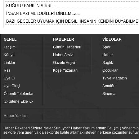
KUĞULU PARK'IN SIRRI...
İNSAN BAZI MELODİLERİ DİNLEMEZ...
BAZI GECELER UYUMAK İÇİN DEĞİL, İNSANIN KENDİNİ DUYABİLMES
GENEL
HABERLER
VİDEOLAR
İletişim
Günün Haberleri
Spor
Künye
Haber Arşivi
Haber
Linkler
Gazete Arşivi
Sağlık
Rss
Köşe Yazarları
Çocuklar
Üye Ol
Tv ve Magazin
Üye Girişi
Amatör
Önemli Telefonlar
Sinema
Sitene Ekle
Haber Yazılımı
Haber Paketleri Sizlere Neler Sunuyor? Haber Yazılımlarımız Gelişmiş yönetim pan
sektöre yeni giren ya da sektörde kalite atlamak isteyen herkese çözümler sunuy