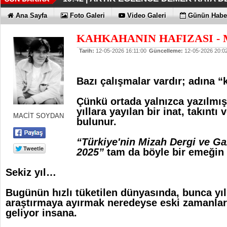
İŞTE OYAK ÇİMENTO FARKI
HER YÖNÜYLE MAXİMUM
ÜÇÜNCÜ KEZ BULUTLARIN FATİHİ
HOMEPORT STRATEJİSİ MİLYON
İŞTE O 500
19:38 |
19:36 |
19:30 |
19:27 |
07:09 |
Ana Sayfa
Foto Galeri
Video Galeri
Günün Haber
SAĞLIYOR
KAHKAHANIN HAFIZASI - M
Tarih:
12-05-2026 16:11:00
Güncelleme:
12-05-2026 20:0
Bazı çalışmalar vardır; adına 
Çünkü ortada yalnızca yazılmış 
yıllara yayılan bir inat, takıntı
MACİT SOYDAN
bulunur.
“Türkiye'nin Mizah Dergi ve Gaz
2025”
tam da böyle bir emeğin
Sekiz yıl…
Bugünün hızlı tüketilen dünyasında, bunca yıl
araştırmaya ayırmak neredeyse eski zamanlara 
geliyor insana.