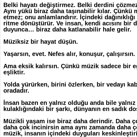
Belki hayatı değiştirmez. Belki derdini çözmez
Aynı yükü biraz daha taşınabilir kılar. Çünkü 
etmez; onu anlamlandırır. İçindeki dağınıklığı 
ritme dönüştürür. Ve insan, kendi acısını bir
duyunca… biraz daha katlanabilir hale gelir.
Müziksiz bir hayat düşün.
Yaşarsın, evet. Nefes alır, konuşur, çalışırsın.
Ama eksik kalırsın. Çünkü müzik sadece bir eğ
eşliktir.
Yolda yürürken, birini özlerken, bir vedayı k
oradadır.
İnsan bazen en yalnız olduğu anda bile yalnız 
kulaklığındaki bir şarkı, dünyanın en sadık dos
Müzikli yaşam ise biraz daha derindir. Daha ç
daha çok incinirsin ama aynı zamanda daha ç
müzik, insanın içindeki duyguları keskinleştiri