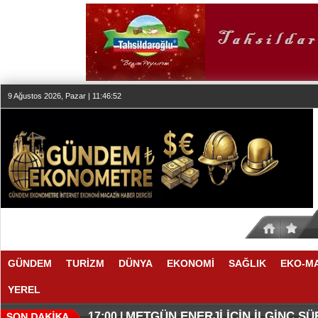
9 Ağustos 2026, Pazar | 11:46:53
GÜNDEM
TURİZM
DÜNYA
EKONOMİ
SAĞLIK
EKO-M
YEREL
O ANLAŞMADA NELER VAR
O TAHMİNDE YÜKSELME VAR
17:11 |
17:08 |
METGÜN ENERJİ İÇİN İLGİNÇ S
17:00 |