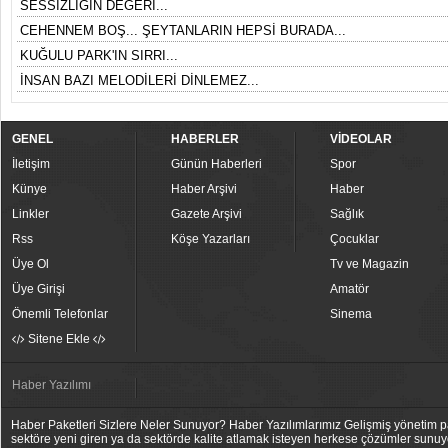
SESSİZLİĞİN DEĞERİ...
CEHENNEM BOŞ... ŞEYTANLARIN HEPSİ BURADA...
KUĞULU PARK'IN SIRRI...
İNSAN BAZI MELODİLERİ DİNLEMEZ...
GENEL
HABERLER
VİDEOLAR
İletişim
Günün Haberleri
Spor
Künye
Haber Arşivi
Haber
Linkler
Gazete Arşivi
Sağlık
Rss
Köşe Yazarları
Çocuklar
Üye Ol
Tv ve Magazin
Üye Girişi
Amatör
Önemli Telefonlar
Sinema
Sitene Ekle
Haber Yazılımı
Haber Paketleri Sizlere Neler Sunuyor? Haber Yazılımlarımız Gelişmiş yönetim pan
sektöre yeni giren ya da sektörde kalite atlamak isteyen herkese çözümler sunuy