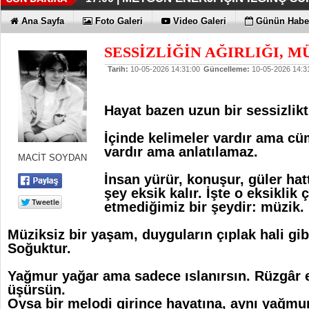
İŞTE HONOR MAGIC V6
TECNO'DA YENİLİKLER VAR
THY REKOR KIRMAYI SEVİYOR
ÖZEL FİYATLARLA GELDİLER
12:17 |
12:02 |
11:56 |
11:53 |
Ana Sayfa
Foto Galeri
Video Galeri
Günün Haber
SESSİZLİĞİN AĞIRLIĞI, MÜ
Tarih:
10-05-2026 14:31:00
Güncelleme:
10-05-2026 14:3
Hayat bazen uzun bir sessizlikti
İçinde kelimeler vardır ama cü
vardır ama anlatılamaz.
MACİT SOYDAN
İnsan yürür, konuşur, güler ha
şey eksik kalır. İşte o eksiklik
etmediğimiz bir şeydir: müzik.
Müziksiz bir yaşam, duyguların çıplak hali gibid
Soğuktur.
Yağmur yağar ama sadece ıslanırsın. Rüzgâr
üşürsün.
Oysa bir melodi girince hayatına, aynı yağmur