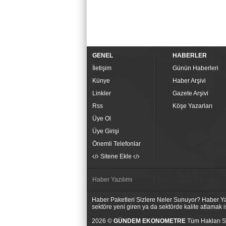
GENEL
HABERLER
İletişim
Günün Haberleri
Künye
Haber Arşivi
Linkler
Gazete Arşivi
Rss
Köşe Yazarları
Üye Ol
Üye Girişi
Önemli Telefonlar
Sitene Ekle
Haber Yazılımı
Haber Paketleri Sizlere Neler Sunuyor? Haber Yaz
sektöre yeni giren ya da sektörde kalite atlamak
2026 ©
GÜNDEM EKONOMETRE
Tüm Hakları Sa