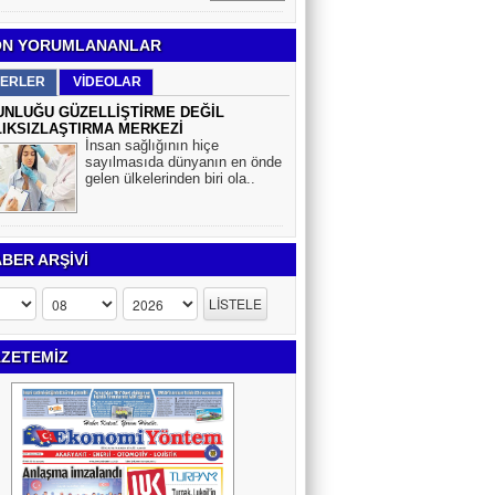
N YORUMLANANLAR
ERLER
VİDEOLAR
NLUĞU GÜZELLİŞTİRME DEĞİL
IKSIZLAŞTIRMA MERKEZİ
İnsan sağlığının hiçe
sayılmasıda dünyanın en önde
gelen ülkelerinden biri ola..
BER ARŞİVİ
ZETEMİZ