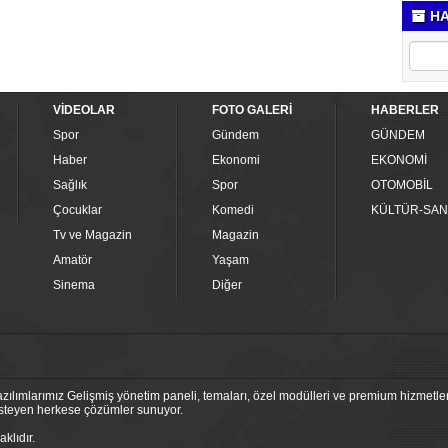
HA
VİDEOLAR
FOTO GALERİ
HABERLER
Spor
Gündem
GÜNDEM
Haber
Ekonomi
EKONOMİ
Sağlık
Spor
OTOMOBİL
Çocuklar
Komedi
KÜLTÜR-SAN
Tv ve Magazin
Magazin
Amatör
Yaşam
Sinema
Diğer
ılımlarımız Gelişmiş yönetim paneli, temaları, özel modülleri ve premium hizmetleri
 isteyen herkese çözümler sunuyor.
klıdır.