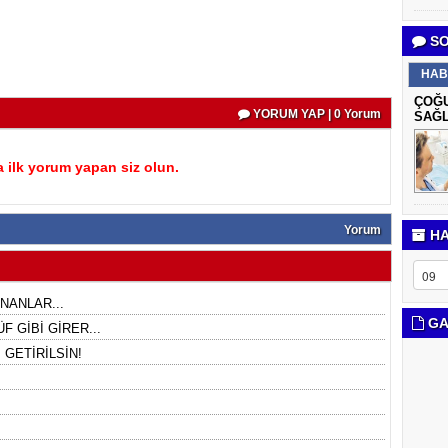
SO
HAB
ÇOĞU
YORUM YAP | 0 Yorum
SAĞL
 ilk yorum yapan siz olun.
Yorum
HA
NANLAR...
GA
F GİBİ GİRER...
GETİRİLSİN!