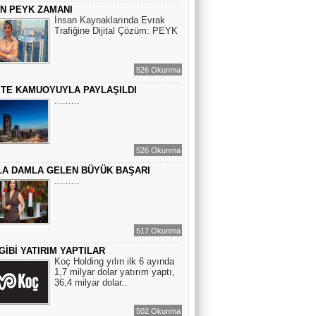
ÇİN PEYK ZAMANI
Sinem Elgün
İnsan Kaynaklarında Evrak
Trafiğine Dijital Çözüm: PEYK
BİR ROMAN DAHA
526 Okunma
EMİR EMİRHANOĞLU
STE KAMUOYUYLA PAYLAŞILDI
BAYRAMDA ARA VERİN
.........
MACİT SOYDAN
526 Okunma
BİR KEDİNİN GÖZLERİNE
A DAMLA GELEN BÜYÜK BAŞARI
BAKABİLMEK...
.........
517 Okunma
GİBİ YATIRIM YAPTILAR
Koç Holding yılın ilk 6 ayında
1,7 milyar dolar yatırım yaptı,
36,4 milyar dolar..
502 Okunma