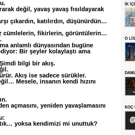
u.
İK İ
ırarak değil, yavaş yavaş fısıldayarak
Karşı çıkardın, katılırdın, düşünürdün…
 cümlelerin, fikirlerin, görüntülerin…
.
O Lİ
ama anlamlı dünyasından bugüne
diyor: Bir şeyler kolaylaştı ama
Şimdi bilgi bir akış.
ğil.
DAML
ürür. Akış ise sadece sürükler.
eğil… Mesele, insanın kendi hızını
ın.
niden açmasını, yeniden yavaşlamasını
KOÇ 
u:
aktık… yoksa kendimizi mi unuttuk?