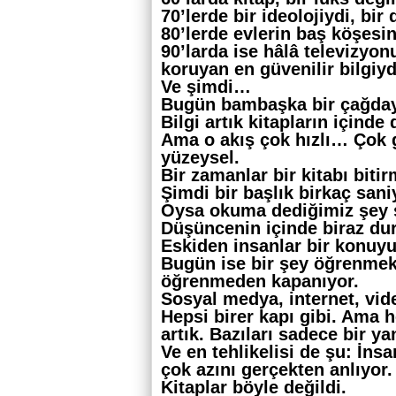
70’lerde bir ideolojiydi, bir
80’lerde evlerin baş köşesin
90’larda ise hâlâ televizyo
koruyan en güvenilir bilgiyd
Ve şimdi…
Bugün bambaşka bir çağday
Bilgi artık kitapların içinde
Ama o akış çok hızlı… Çok
yüzeysel.
Bir zamanlar bir kitabı biti
Şimdi bir başlık birkaç sani
Oysa okuma dediğimiz şey s
Düşüncenin içinde biraz dur
Eskiden insanlar bir konuyu
Bugün ise bir şey öğrenmek
öğrenmeden kapanıyor.
Sosyal medya, internet, vi
Hepsi birer kapı gibi. Ama 
artık. Bazıları sadece bir y
Ve en tehlikelisi de şu: İnsa
çok azını gerçekten anlıyor.
Kitaplar böyle değildi.