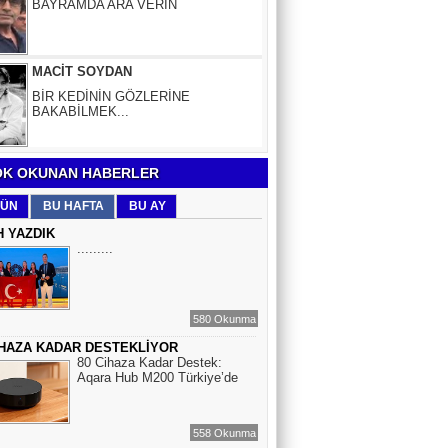
MACİT SOYDAN
BİR KEDİNİN GÖZLERİNE
BAKABİLMEK...
Aybüke Bafralıoğlu
FORO KÜLTÜRÜNÜN TRİBÜN
OYUNCULARI
K OKUNAN HABERLER
BOĞAÇ YÜZGÜL
ÜN
BU HAFTA
BU AY
TURİZM VE EĞİTİM
H YAZDIK
.........
Mr.Hiko...
KORKU VE ŞÜPHE
580 Okunma
DÜŞMANLARINIZDIR...
İHAZA KADAR DESTEKLİYOR
80 Cihaza Kadar Destek:
Çiğdem Yorgancıoğlu
Aqara Hub M200 Türkiye’de
İkilikli ve İkircikli Tabiat Diyalektiğinde
Mobius Spiral Mucizeler, Akış ve Doğa
Döngüsünün Bilgeliği...
558 Okunma