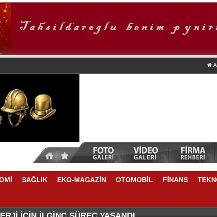
A
OMİ
SAĞLIK
EKO-MAGAZİN
OTOMOBİL
FİNANS
TEKN
DA NELER VAR
E YÜKSELME VAR
RJİ İÇİN İLGİNÇ SÜREÇ YAŞANDI