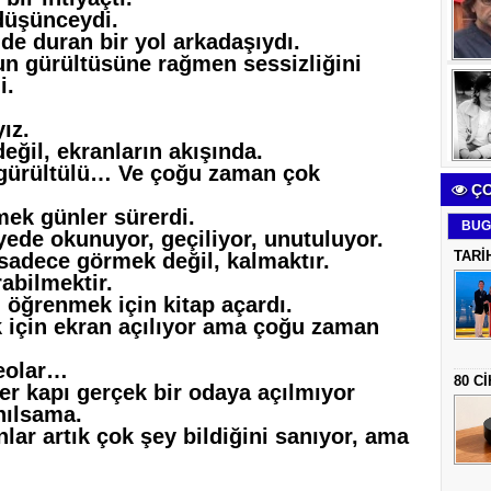
 düşünceydi.
de duran bir yol arkadaşıydı.
nun gürültüsüne rağmen sessizliğini
i.
ız.
 değil, ekranların akışında.
 gürültülü… Ve çoğu zaman çok
ÇO
rmek günler sürerdi.
BUG
yede okunuyor, geçiliyor, unutuluyor.
TARİ
adece görmek değil, kalmaktır.
abilmektir.
 öğrenmek için kitap açardı.
 için ekran açılıyor ama çoğu zaman
deolar…
80 C
her kapı gerçek bir odaya açılmıyor
anılsama.
nlar artık çok şey bildiğini sanıyor, ama