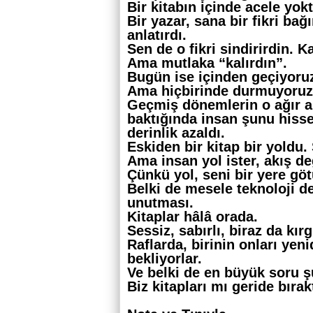
Bir kitabın içinde acele yokt
Bir yazar, sana bir fikri bağ
anlatırdı.
Sen de o fikri sindirirdin. 
Ama mutlaka “kalırdın”.
Bugün ise i
çinden geçiyoruz
Ama hiçbirinde durmuyoruz
Geçmiş dönemlerin o ağır 
baktığında insan şunu hisse
derinlik azaldı.
Eskiden bir kitap bir yoldu. 
Ama insan yol ister, akış de
Çünkü yol, seni bir yere göt
Belki de mesele teknoloji d
unutması.
Kitaplar hâlâ orada.
Sessiz, sabırlı, biraz da kırg
Raflarda, b
irinin onları ye
bekliyorlar.
Ve belki de en büyük soru ş
Biz kitapları mı geride bır