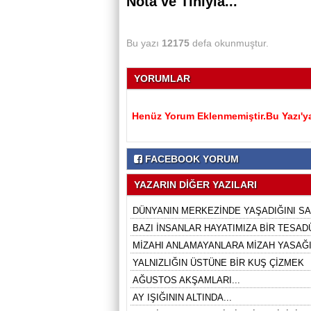
Nota ve Tınıyla...
Bu yazı
12175
defa okunmuştur.
YORUMLAR
Henüz Yorum Eklenmemiştir.Bu Yazı'ya
FACEBOOK YORUM
YAZARIN DİĞER YAZILARI
DÜNYANIN MERKEZİNDE YAŞADIĞINI SA
BAZI İNSANLAR HAYATIMIZA BİR TESADÜ
MİZAHI ANLAMAYANLARA MİZAH YASAĞI 
YALNIZLIĞIN ÜSTÜNE BİR KUŞ ÇİZMEK
AĞUSTOS AKŞAMLARI...
AY IŞIĞININ ALTINDA...