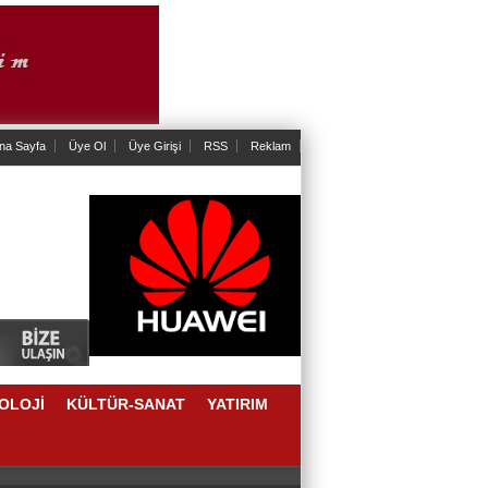
na Sayfa
Üye Ol
Üye Girişi
RSS
Reklam
OLOJİ
KÜLTÜR-SANAT
YATIRIM