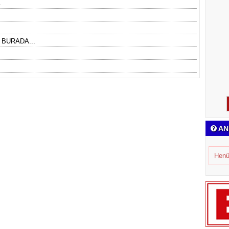
.
 BURADA...
AN
Henü