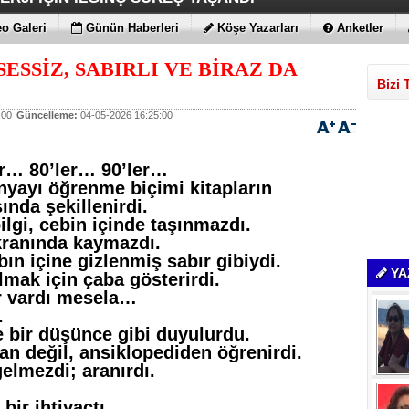
 MAGIC V6
ENİLİKLER VAR
 KIRMAYI SEVİYOR
LARLA GELDİLER
o Galeri
Günün Haberleri
Köşe Yazarları
Anketler
ESSİZ, SABIRLI VE BİRAZ DA
Bizi 
:00
Güncelleme:
04-05-2026 16:25:00
er… 80’ler… 90’ler…
nyayı öğrenme biçimi kitapların
ında şekillenirdi.
lgi, cebin içinde taşınmazdı.
ekranında kaymazdı.
abın içine gizlenmiş sabır gibiydi.
YA
mak için çaba gösterirdi.
r vardı mesela…
.
e bir düşünce gibi duyulurdu.
n değil, ansiklopediden öğrenirdi.
elmezdi; aranırdı.
 bir ihtiyaçtı.