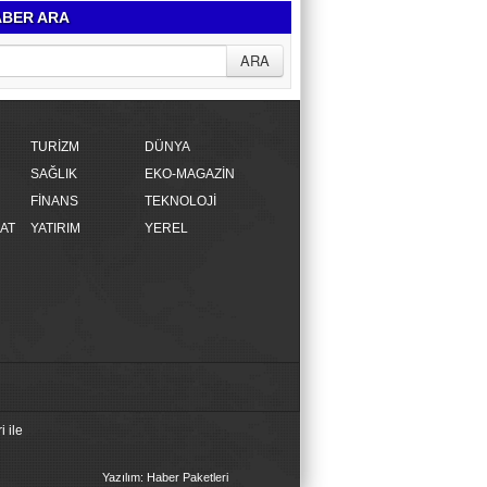
BER ARA
TURİZM
DÜNYA
SAĞLIK
EKO-MAGAZİN
FİNANS
TEKNOLOJİ
AT
YATIRIM
YEREL
 ile
Yazılım: Haber Paketleri