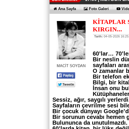
İŞTE HONOR
TECNO'DA Y
THY REKOR
ÖZEL FİYAT
12:17 |
12:02 |
11:56 |
11:53 |
Ana Sayfa
Foto Galeri
Vide
KİTAPLAR S
KIRGIN...
Tarih:
04-05-2026 16:25
60’lar… 70’l
Bir neslin dü
sayfaları aras
MACİT SOYDAN
O zamanlar bi
Bir telefon 
Bilgi, bir kit
İnsan onu bul
Kütüphanele
Sessiz, ağır, saygılı yerlerdi
Sayfaların çevrilme sesi bil
Bir çocuk dünyayı Google’da
Bir sorunun cevabı hemen g
Bulununca da unutulmazdı.
60’larda kitap, bir lüks değil