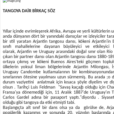
TANGOYA DAİR BİRKAÇ SÖZ
Yıllar içinde evrimleşerek Afrika, Avrupa ve yerli kültürlerin
anda dünyanın dört bir yanındaki dansçılar ve izleyiciler ta
bir stil yaratan Arjantin tangosu dansı, kökeni Arjantin'in 
sınıfı mahallelerine dayanan büyüleyici ve etkileyici b
olarak, Arjantin ve Uruguay arasındaki doğal sınır olan Rí
çıkan bir partner dansı olan Arjantin tangosu dansı 1880-189
ortaya çıkmış ve kökeni Buenos Aires'teki göçmen toplul
ülkelerin yoksul liman bölgelerinde Arjantin Milongası,
Uruguay Candombe kutlamalarının bir kombinasyonunda
sınırlarının ötesine yayılması uzun sürmemiş. Bu arada ;o 
durum vaziyetini anlatmak için kısaca şöyle diyelim ve diy
olsun . Tarihçi Luis Feldman "Savaş kaçağı olduğu için Ch
Fransa'ya dönemediği için, 11 Aralık 1887'de Uruguay'ın
Carlos Gardel adına bir pasaport yaptı."diyordu . Siyas
olduğu gibi tangoya da etki etmişti tabi.
Başlangıçta alt sınıf bir dans olsa ya da görülse de, Arja
popülerlik kazanmış ve sonunda 20. yüzyılın başlarında 