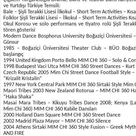
ve Yurtdışı Türkiye Temsili:
Bale – Şişli Terakki Lisesi İlkokul – Short Term Activities – Kı
Folklor Şişli Terakki Lisesi – İlkokul – Short Term Activities K
Okul Korosu ve solo performans ve tiyatro rolü Şişli Terakk
tören gösterisi
Modern Dance Bosphorus University Boğaziçi Üniversitesi
Günsur
1985 – Boğaziçi Üniversitesi Theater Club – BÜO Boğaziç
başlangıç
1994 United Kingdom Porto Bello MIM CHI 360 – Solo & Con
1998 Budapest Vaci Utca MIM CHI 360 Street Dances – Kurt
Czech Republic 2005 Mim Chi Street Dance Football Style
“Krizalit Kristalin”
1997 New York Central Park MIM CHI 360 Sirtaki Style Mim 
Maori Tribes 2003 New Zealand Rotorua – MIM CHI 360 H
“Haka Shaka”
Masai Mara Tribes – Kikuyu Tribes Dance 2008; Kenya (L
Mim Chi 360) MIM CHI 360 Kabile Dansları
2000 Holland Dam Square MIM CHI 360 Street Dance
2002 Madrid Plaza Mayor – MIM CHI 360 Silence
2004 Athens Sirtaki MIM CHI 360 Style Fusion – Greek 
AND FIRE