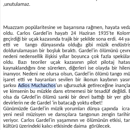
,unutulamaz.
Muazzam popülaritesine ve başarısına rağmen, hayata veda
oldu. Carlos Gardel'in hayatı 24 Haziran 1935'te Kolom
geçirdiği bir uçak kazasında trajik bir şekilde sona erdi. 44 
etti ve tango dünyasında olduğu gibi müzik endüstri
doldurulamayan bir boşluk bıraktı. Gardel'in ölümünü çevre
nedeni nedensellik ilişkisi yıllar boyunca çok fazla spekü
oldu. Bazı teoriler uçak kazasının pilot pilotaj hat
kaynaklandığını öne sürerken, diğerleri ise olayda bir hile
inanıyor. Nedeni ne olursa olsun, Gardel'in ölümü tango m
işaret etti ve hayranları sevilen bir ikonun kaybının ya
şarkısı
Adios Muchachos
'un uğursuzluk getireceğine inanç
ve kimsenin bu müzkle dans etmemesi bir tesadüf değildi. E
olsa da GArdel'in ölümü sanki bir devri battığı bir yer g
devirlerin ne de Gardel 'in batacağı yoktu elbet!
Günümüzde Gardel'in müzik yorumları dünya çapında icr
yeni nesil müzisyen ve dansçılara tangonun zengin tarihi
veriyor. Carlos Gardel'in yaşamının ve ölümünün etkisi, t
kültürü üzerindeki kalıcı etkisinde daima görülecek.