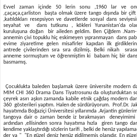
Evvel zaman içinde 50 lerin sonu ,1960 lar ve onu
,çaçaça,çarliston başta olmak üzere tango dışında bir çift
,katıldıkları resepsiyon ve davetlerde sosyal dans seviy
seyahat ve dans tutkunu , kökleri Yunanistan'da olan
kuruluşuna doğan bir aileden geldim. Ben Çiğdem .Nam-I 
annemin çivi topuklu hiç eskimeyen yıpranmayan dans pabu
evime ziyaretime gelen misafirler kapıdan ilk girdikler
antrede çivilerinden sıra sıra dizilmiş. Belki nikah sı
anneme sormuştum ve öğrenmiştim ki babam hiç bir dans
basmamış.
Çocuklukta baleden başlamak üzere üniversite modern da
MIM CHI 360 Drama Dans Tiyatrosunu da oluşturduktan so
çeyrek asırı aşkın zamanda kabile etnik çağdaş modern dan
360 gösterileri yaptım. Halen de sürdürüyorum. Prof.Dr. Jak 
hayatımda Boğaziçi Üniversitesi yıllarımda .Arjantin günler
tangoya dair o zaman bende iz bırakmayan deneyimimi s
ardından ,ellisinden sonra hayatıma hızla giren tango dan
kendime yaklaştırdığı sözlerin tarifi , belki de henüz yapıla
der ya " "En güzel deniz henüz gidilmemiş olanıdır. En güz