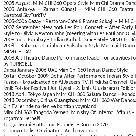
2005 August, MIM CHI 360 Opera Style Mim Chi Drama Danc
2005 Antakya – Zaman Güneşi – MIM CHI 360 Teatral
Gazetesi SkyTurkTV
2005-2006 Cezayir Restoran-Cafe 8 Fransız Sokağı – MIM CH
2007 September New York Les Paul Concert – After Party 
Style to Olivia Newton John (meeting with Les Paul and Oli
2009 India Bombay – Indian Kathak Dance Style MIM CHI 3
2008 – Bahamas Caribbean Salsabely Style Mermaid Dance
MIM CHI 360
2008 Art Theatre Dance Performance leader for activities
by TURKCELL
Dubai January 2006 UAE Mim Chi 360 Indian Dance Style
Qatar October 2009 Doha After Performance Indian Style 
Fusion – broadcasted on Al Jazeera TV, Hindi Jai Channel, Qa
İznik Folklor Festivali Juri Üyesi – 2. İznik Uluslararası Folklor
2018 April, Tokyo Japan MIM CHI 360 Sakura Dance – Kendo S
2018 December, China Guangzhou MIM CHI 360 War Dances 
Çin TV’lerinde naklen ve banttan yayınlandı
Mim Chi 360 Tangoda Yemeni Ministry Of Internal Affairs –
Yaşatma Derneği
Tango Terapi Platformu: Founder – Kurucu 2020
Ci Tango Talks: Originator – Anchorwoman