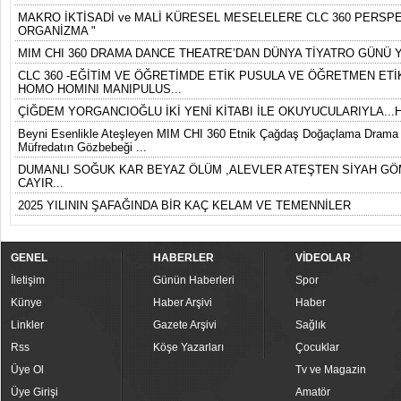
MAKRO İKTİSADİ ve MALİ KÜRESEL MESELELERE CLC 360 PERSPEK
ORGANİZMA "
MIM CHI 360 DRAMA DANCE THEATRE’DAN DÜNYA TİYATRO GÜNÜ Y
CLC 360 -EĞİTİM VE ÖĞRETİMDE ETİK PUSULA VE ÖĞRETMEN ETİK
HOMO HOMINI MANIPULUS...
ÇİĞDEM YORGANCIOĞLU İKİ YENİ KİTABI İLE OKUYUCULARIYLA...
Beyni Esenlikle Ateşleyen MIM CHI 360 Etnik Çağdaş Doğaçlama Drama D
Müfredatın Gözbebeği ...
DUMANLI SOĞUK KAR BEYAZ ÖLÜM ,ALEVLER ATEŞTEN SİYAH GÖ
CAYIR...
2025 YILININ ŞAFAĞINDA BİR KAÇ KELAM VE TEMENNİLER
GENEL
HABERLER
VİDEOLAR
İletişim
Günün Haberleri
Spor
Künye
Haber Arşivi
Haber
Linkler
Gazete Arşivi
Sağlık
Rss
Köşe Yazarları
Çocuklar
Üye Ol
Tv ve Magazin
Üye Girişi
Amatör