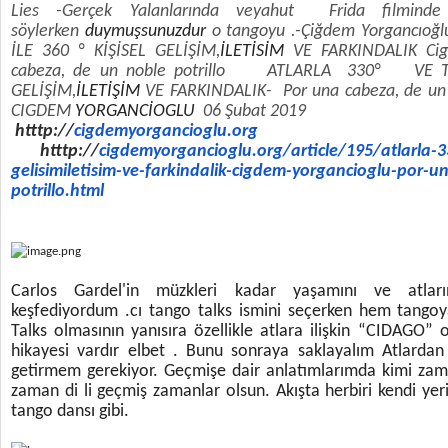
Lies -Gerçek Yalanlarında veyahut Frida filmind
söylerken
duymuşsunuzdur
o tangoyu .-Çiğdem Yorgancıoğ
İLE 360 ° KİŞİSEL GELİŞİM,
İLETİSİM
VE FARKINDALIK Cig
cabeza, de un noble potrillo ATLARLA 330° VE T
GELİŞİM,
İLETİŞİM
VE FARKINDALIK- Por una cabeza, de
CIGDEM
YORGANCİOGLU
06 Şubat 2019
htttp://
cigdemyorgancioglu.
org
htttp://
cigdemyorgancioglu.
org/article/195/atlarla-3
gelisimiletisim-ve-
farkindalik-cigdem-
yorgancioglu-por-u
potrillo.html
Carlos Gardel'in müzkleri kadar yaşamını ve atla
keşfediyordum .cı tango talks ismini seçerken hem tangoy
Talks olmasının yanısıra özellikle atlara ilişkin “CIDAGO”
hikayesi vardır elbet . Bunu sonraya saklayalım Atlarda
getirmem gerekiyor. Geçmişe dair anlatımlarımda kimi za
zaman di li geçmiş zamanlar olsun. Akışta herbiri kendi yeri
tango dansı gibi.