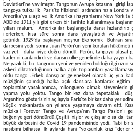
Devletleri'ne yayılmıştır. Tangonun Avrupa kıtasına girişi İ
tangoya tutku ilk Paris'te filizlendi ardından hızla Londra 
Amerika'ya ulaştı ve ilk Amerikalı hayranlarını New York'ta 
ABD'de 1911 yılı gibi erken bir tarihte kullanılmaya başlanm
yılları malum. Amerikalılar başlangıçta dansı hızlandırıp
ilerlerken, kısa süre sonra dans yavaşlatıldı ve Arjant
getirildi. 1929'da başlayan meşhur Ekonomik Buhran sıra
darbesini yedi sonra Juan Perón'un yeni kurulan hükümeti i
vaziyeti daha iyiye doğru döndü. Perón, tangoyu ulusal g
kaderini canlandırdı ve dansın ülke genelinde daha yaygın h
Ne yazık ki, bu tangonun yeni ve yeniden bulduğu ilgi uzun s
askeri diktatörlüğünün halka açık toplantıları yasaklaması
oldu tango .Erkek dansçılar geleneksel olarak üç yıla k
müziğinin çalındığı halka açık danslara katılarak eğitim 
toplantılar yasaklanınca, milonguero olmak isteyenlerin gi
yapma yolu yoktu. Tango bir kez daha tepetaklak düşü
Argentino gösterisinin açılışıyla Paris'te bir kez daha yer ed
küçük mekanlarda on yıllarca yaşamaya devam etti. Kıs
müzikali Forever Tango ve Avrupa'nın Tango Pasion'ı gel
beğeniye geri döndürdü.Çeşitli inişler ve çıkışlar olsa da t
büyük darbesini de Covid 19 pandemisinde yedi. Tabi bir 
nasibimi bilhassa ilk aylarda hani "yoksunluk krizi "derle