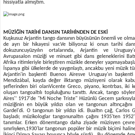
hissiyatla almıştım.
MÜZİĞİN TARİHİ DANSIN TARİHİNDEN DE ESKİ
Kuşkusuz Arjantin tango dansının büyüsünün önemli ve olmaz
de ayrı bir hikayesi var.Ve biliyoruz ki onun tarihi da
dokuzuncuyüzyılın ortalarında, Arjantin ve Uruguay'
Avrupasalon müziği ve minuet gibi dans geleneklerini Batı 
Afrika ritimleriyle birleştiren müzikle deneyler yapmayabaşl
İspanya gibi ülkelerde de yaygınlaştı, ancakbu yeni müzik tü
Arjantin'in başkenti Buenos Airesve Uruguay'ın başken
Mendizábal, kayda değer ilktango müzisyeni olarak kabul
şeflerinden biri olanVicente Greco, piyano, kontrbas, ik
oluşan tangoaltılı topluluğunu tanıttı. Ancak, tango sö
Aires'’ 1917'de "Mi Noche Triste" Hüzünlü Gecem şarkısıyla
müziğinin en büyük yıldızı olan ve tangonun altınçağını 
Gardel'di. O tangonun bir yıldızı idi. Bualtın çağ, Carlos
başladı; müzikologlar tangonunaltın çağını 1935'ten 1952'
tanımlar. Erken dönemtango daha ziyade müzisyen çevrele
sınırlıyken,1930'lar tangonun popüler bir müzik biçimi hali
İkinci Dünya Savaşı boyunca böyle sürdü.. Bu dönemde Ameri