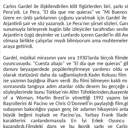
Carlos Gardel ile ilişkilendirilen kilit figürlerden biri, şarkı
Pera'ydı. Le Pera, "El día que me quieras" ve "Mi Buenos
üzere en ünlü şarkılarının çoğunu yaratmak için Gardel ile y
Arjantinli şair ve söz yazarıydı. Le Pera'nın şiirsel sözleri, Ga
sunumuyla birleşerek bugün bile izleyiciler tarafından sevile
Arjantin'e özgü deyimler ve Lunfardo içeren Gardel’in dili A
olmasa birlikte çalışırlar mıydı bilmiyorum ama muhtemelen 
araya getirirdi.
Gardel, müzikal mirasının yanı sıra 1930'larda birçok filmde
oyuncusuydu. "Cuesta abajo" ve "El día que me quieras" gibi
dansını beyazperdede popülerleştirmeye yardımcı oldu ve
olarak statüsünü daha da sağlamlaştırdı.Kadın Kokusu fil
ise yazımın başlığına ilham verdi .Bu filmi bilmeyen kaldı m
sonrasında tangoya adım atanlar oldu desem bu gerçeğe a
söyleşilerimde bunu Türkiye'nin Altın Tüfeklerinden,duayenl
of a Woman, Martin Brest'in yönettiği 1992 yapımı bir
Başrollerini Al Pacino ve Chris O'Donnell'in paylaştığı film,
subayının bakıcılığını yapan genç bir adamın hikayesini anla
büyük beğeni topladı ve Pacino'ya, Yarbay Frank Slade
karakterini canlandırmasıyla En İyi Erkek Oyunc
kazandırdı.Filmdeki dans ve bu ikonik şarkı ve Carl