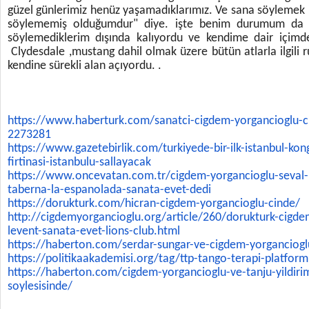
güzel günlerimiz henüz yaşamadıklarımız. Ve sana söylemek 
söylememiş olduğumdur" diye. işte benim durumum da 
söylemediklerim dışında kalıyordu ve kendime dair içimdeki
Clydesdale ,mustang dahil olmak üzere bütün atlarla ilgili
kendine sürekli alan açıyordu. .
https://www.haberturk.com/
sanatci-cigdem-yorgancioglu-
c
2273281
https://www.gazetebirlik.com/
turkiyede-bir-ilk-istanbul-
kon
firtinasi-istanbulu-sallayacak
https://www.oncevatan.com.tr/
cigdem-yorgancioglu-seval-
taberna-
la-espanolada-sanata-evet-dedi
https://dorukturk.com/hicran-
cigdem-yorgancioglu-cinde/
http://cigdemyorgancioglu.org/
article/260/dorukturk-cigde
levent-
sanata-evet-lions-club.html
https://haberton.com/serdar-
sungar-ve-cigdem-yorganciogl
https://politikaakademisi.org/
tag/ttp-tango-terapi-
platform
https://haberton.com/cigdem-
yorgancioglu-ve-tanju-
yildir
soylesisinde/