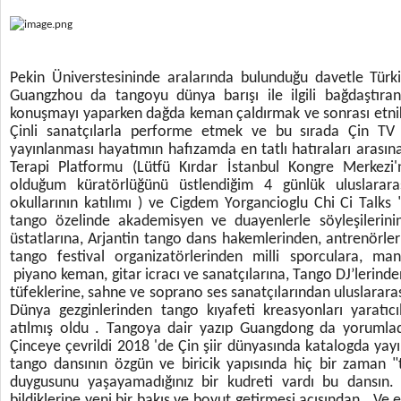
Pekin Üniverstesininde aralarında bulunduğu davetle Türki
Guangzhou da tangoyu dünya barışı ile ilgili bağdaştıra
konuşmayı yaparken dağda keman çaldırmak ve sonrası etnik
Çinli sanatçılarla performe etmek ve bu sırada Çin TV l
yayınlanması hayatımın hafızamda en tatlı hatıraları arasın
Terapi Platformu (Lütfü Kırdar İstanbul Kongre Merkez
olduğum küratörlüğünü üstlendiğim 4 günlük uluslarara
okullarının katılımı ) ve Cigdem Yorgancioglu Chi Ci Talks 
tango özelinde akademisyen ve duayenlerle söyleşilerini
üstatlarına, Arjantin tango dans hakemlerinden, antrenörleri
tango festival organizatörlerinden milli sporculara, ma
piyano keman, gitar icracı ve sanatçılarına, Tango DJ’lerind
tüfeklerine, sahne ve soprano ses sanatçılarından uluslararas
Dünya gezginlerinden tango kıyafeti kreasyonları yaratıcı
atılmış oldu . Tangoya dair yazıp Guangdong da yorumlad
Çinceye çevrildi 2018 'de Çin şiir dünyasında katalogda yay
tango dansının özgün ve biricik yapısında hiç bir zaman
duygusunu yaşayamadığınız bir kudreti vardı bu dansın. 
bildiklerine yeni bir bakış ve boyut getirmesi açısından . Ve