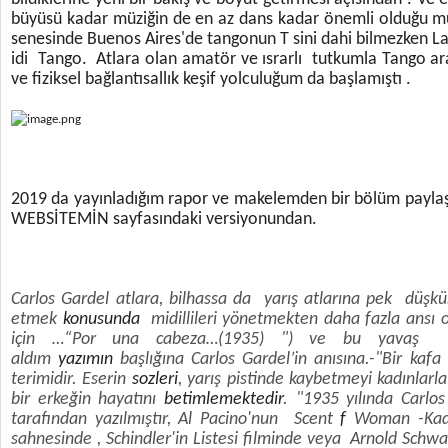
büyüsü kadar müziğin de en az dans kadar önemli olduğu mu
senesinde Buenos Aires'de tangonun T sini dahi bilmezken La 
idi Tango. Atlara olan amatör ve ısrarlı tutkumla Tango aras
ve fiziksel bağlantısallık keşif yolculuğum da başlamıştı .
2019 da yayınladığım rapor ve makelemden bir bölüm paylaş
WEBSİTEMİN sayfasındaki versiyonundan.
Carlos Gardel atlara, bilhassa da yarış atlarına pek düşkünd
etmek
konusunda
midillileri yönetmekten daha fazla ansı o
için …“Por una cabeza…(1935) ") ve bu yavaş t
aldım
yazımın
başlığına Carlos Gardel’in anısına.-"Bir kafa 
terimidir. Eserin
sozleri
, yarış pistinde kaybetmeyi kadınlarl
bir erkeğin hayatını
betimlemektedir
. "1935 yılında Carlo
tarafından yazılmıştır, Al Pacino'nun Scent
f
Woman -Kadın
sahnesinde , Schindler'in Listesi filminde veya Arnold Sch