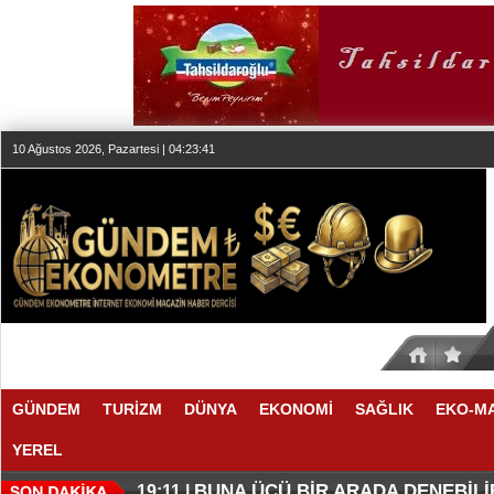
10 Ağustos 2026, Pazartesi | 04:23:42
GÜNDEM
TURİZM
DÜNYA
EKONOMİ
SAĞLIK
EKO-M
YEREL
MACİT SOYDAN’IN İLK TEKLİSİ ‘
SON DÖNEMLERİN EN İLGİNÇ SER
21:07 |
19:13 |
BUNA ÜÇÜ BİR ARADA DENEBİLİ
19:11 |