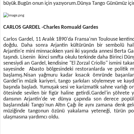
büyük.Bugün onun için yazıyorum.Dünya Tango Günümüz içi
CARLOS GARDEL -Charles Romuald Gardes
Carlos Gardel, 11 Aralık 1890'da Fransa'nın Toulouse kentinde 
doğdu. Daha sonra Arjantin kültürünün bir sembolü hal
Arjantin'e mini minnacıkken yani iki yaşında annesi Berta Gard
taşındı. Lisenin ikinci sınıfta okulu terkinde daha Birinci D
senesiydi an Gardel, kendisine "El Zorzal Criollo" ismini takan
sayesinde Abasto bölgesindeki restoranlarda ve politik 
başlamış.Nisan yağmuru kadar kısacık ömründe başarılarl
Gardel'in müzik kariyeri, tango şarkıları söylemeye ve kay
başında başladı. Yumuşak sesi ve karizmatik sahne varlığı on
ötesinde sevilen bir figür haline getirdi.Gardel'in şöhrete 
dansının Arjantin'de ve dünya çapında son derece popüle
başlarındaki Tango'nun Altın Çağı ile aynı zamana denk gel
müziğinde tangonun özünü yakalama yeteneği, türün popül
ulaşmasına yardımcı oldu.