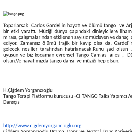
Toparlarsak Carlos Gardel'in hayatı ve ölümü tango ve Arja
bir etki yarattı. Müziği dünya çapındaki dinleyicilere il
mirası, çalışmalarından etkilenen sayısız müzisyen ve dansçı
ediyor. Zamansız ölümü trajik bir kayıp olsa da, Gardel'i
gelecek nesiller tarafından hatırlanacak.Ruhu şad olsun ,t
uyusun ve biz kocaman evrensel Tango Camiası ailesi ,
olsun.Ve hayatımızda tango dansı ve müziği hep olsun.
H.Çiğdem Yorgancıoğlu
Tango Terapi Platformu kurucusu -CI TANGO Talks Yapımcı
Dansçısı
http://www.cigdemyorgancioglu.
org
Çiğdem Yorgancıoğlu Drama, Dans ve Teatral Dans Kariyeri