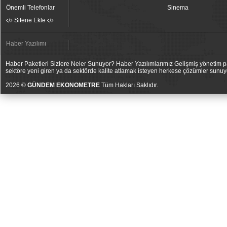
Önemli Telefonlar
Sinema
Sitene Ekle
Haber Yazılımı
Haber Paketleri Sizlere Neler Sunuyor? Haber Yazılımlarımız Gelişmiş yönetim pan
sektöre yeni giren ya da sektörde kalite atlamak isteyen herkese çözümler sunuy
2026 ©
GÜNDEM EKONOMETRE
Tüm Hakları Saklıdır.