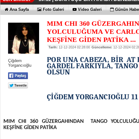
Ana Sayfa
Foto Galeri
Video Galeri
Günün Haber
MIM CHI 360 GÜZERGAHI
YOLCULUĞUMA VE CARL
KEŞFİNE GİDEN PATİKA ...
Tarih:
12-12-2024 02:28:00
Güncelleme:
12-12-2024 02:2
POR UNA CABEZA, BİR AT 
Çiğdem
GARDEL FARKIYLA, TANG
Yorgancıoğlu
OLSUN
ÇİĞDEM YORGANCIOĞLU 11
MIM CHI 360 GÜZERGAHINDAN TANGO YOLCULUĞ
KEŞFİNE GİDEN PATİKA