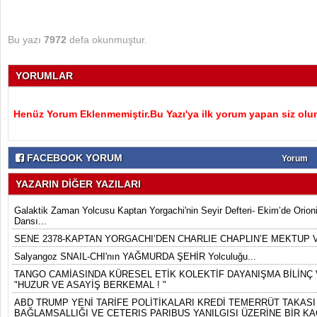
Bu yazı
7972
defa okunmuştur.
YORUMLAR
Henüz Yorum Eklenmemiştir.Bu Yazı'ya ilk yorum yapan siz olu
FACEBOOK YORUM
Yorum
YAZARIN DİĞER YAZILARI
Galaktik Zaman Yolcusu Kaptan Yorgachi'nin Seyir Defteri- Ekim’de Orion
Dansı...
SENE 2378-KAPTAN YORGACHI’DEN CHARLIE CHAPLIN’E MEKTUP 
Salyangoz SNAIL-CHI'nın YAĞMURDA ŞEHİR Yolculuğu...
TANGO CAMİASINDA KÜRESEL ETİK KOLEKTİF DAYANIŞMA BİLİNÇ V
"HUZUR VE ASAYİŞ BERKEMAL ! "
ABD TRUMP YENİ TARİFE POLİTİKALARI KREDİ TEMERRÜT TAKASI 
BAĞLAMSALLIĞI VE CETERIS PARIBUS YANILGISI ÜZERİNE BİR KA