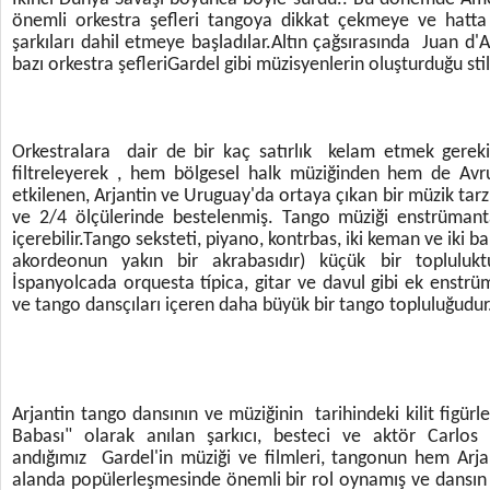
önemli orkestra şefleri tangoya dikkat çekmeye ve hatta
şarkıları dahil etmeye başladılar.Altın çağsırasında Juan d'
bazı orkestra şefleriGardel gibi müzisyenlerin oluşturduğu stil
Orkestralara dair de bir kaç satırlık kelam etmek gerekirse
filtreleyerek , hem bölgesel halk müziğinden hem de Avr
etkilenen, Arjantin ve Uruguay'da ortaya çıkan bir müzik tarz
ve 2/4 ölçülerinde bestelenmiş. Tango müziği enstrümantal
içerebilir.Tango seksteti, piyano, kontrbas, iki keman ve ik
akordeonun yakın bir akrabasıdır) küçük bir toplulukt
İspanyolcada orquesta típica, gitar ve davul gibi ek enstrüm
ve tango dansçıları içeren daha büyük bir tango topluluğudur
Arjantin tango dansının ve müziğinin tarihindeki kilit figürle
Babası" olarak anılan şarkıcı, besteci ve aktör Carlos 
andığımız Gardel'in müziği ve filmleri, tangonun hem Arja
alanda popülerleşmesinde önemli bir rol oynamış ve dansın 