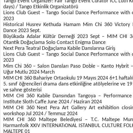
Tango Event Organizer: Fair Tango Event Curator ICC Lütfi K
days) / Tango Etkinlik Organizatörü
Lions Club Guest – Tango Social Dance Performance with 
2023
Historical Husrev Kethuda Hamam Mim Chi 360 Victory 
Dance 2023 Sept.
Büyükada Adalar Kültür Derneği 2023 Sept – MIM CHI 36
Otantik Doğaçlama Solo Contact Enigma Dance
Next Pera Teatral Doğaçlama Kabile Danslarına Giriş
Lions Club Guest – Tango Social Dance Performance with 
2023
Mim Chi 360 – Salon Dansları Paso Doble – Kanto Hybrit 
Uğur Mutlu 2024 March
MIM CHI 360 Bahariye Ortaokulu 19 Mayıs 2024 6+1 haftalık
5. sınıf öğrencileri drama dans etkinliğine atölyelerine ve 1
ve sahne gösterisi
MIM CHI 360 Kabile Dansından Tangoya – Performanc
Institute Sloth Caffe June 2024 / Haziran 2024
MIM CHI 360 Next Pera Art Gallery Art exhibition clos
workshop Jul 2024 / Temmuz 2024
MIM CHI 360 Maltepe Belediyesi – T.C. Maltepe Muni
Harmanfolk XXIV INTERNATıONAL ISTANBUL CULTURE FOL
MALTEPE 01