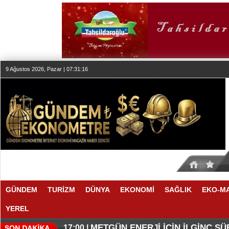
9 Ağustos 2026, Pazar | 07:31:17
GÜNDEM
TURİZM
DÜNYA
EKONOMİ
SAĞLIK
EKO-M
YEREL
O ANLAŞMADA NELER VAR
O TAHMİNDE YÜKSELME VAR
17:11 |
17:08 |
METGÜN ENERJİ İÇİN İLGİNÇ S
17:00 |