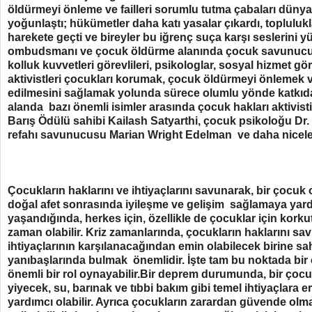
öldürmeyi önleme ve failleri sorumlu tutma çabaları dünya
yoğunlaştı; hükümetler daha katı yasalar çıkardı, toplulukl
harekete geçti ve bireyler bu iğrenç suça karşı seslerini y
ombudsmanı ve çocuk öldürme alanında çocuk savunucul
kolluk kuvvetleri görevlileri, psikologlar, sosyal hizmet gör
aktivistleri çocukları korumak, çocuk öldürmeyi önlemek ve
edilmesini sağlamak yolunda sürece olumlu yönde katkıda
alanda bazı önemli isimler arasında çocuk hakları aktivist
Barış Ödülü sahibi Kailash Satyarthi, çocuk psikoloğu Dr.
refahı savunucusu Marian Wright Edelman ve daha niceler
Çocukların haklarını ve ihtiyaçlarını savunarak, bir çoc
doğal afet sonrasında iyileşme ve gelişim sağlamaya yardım
yaşandığında, herkes için, özellikle de çocuklar için korkut
zaman olabilir. Kriz zamanlarında, çocukların haklarını sa
ihtiyaçlarının karşılanacağından emin olabilecek birine sah
yanıbaşlarında bulmak önemlidir. İşte tam bu noktada b
önemli bir rol oynayabilir.Bir deprem durumunda, bir ço
yiyecek, su, barınak ve tıbbi bakım gibi temel ihtiyaçlara 
yardımcı olabilir. Ayrıca çocukların zarardan güvende olm