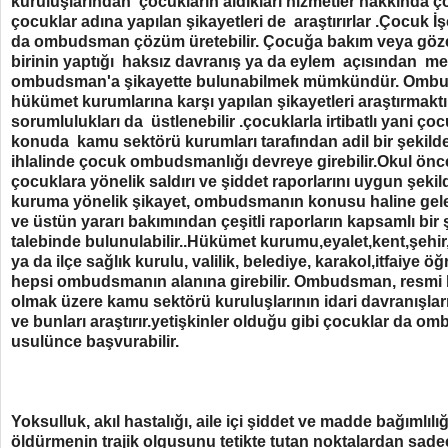
kuruluşlarından çocukların aldıkları hizmetler hakkında ç
çocuklar adına yapılan şikayetleri de araştırırlar .Çocuk İ
da ombudsman çözüm üretebilir. Çocuğa bakım veya göze
birinin yaptığı haksız davranış ya da eylem açısından 
ombudsman'a şikayette bulunabilmek mümkündür. Ombuds
hükümet kurumlarına karşı yapılan şikayetleri araştırmaktı
sorumlulukları da üstlenebilir .çocuklarla irtibatlı yani çocu
konuda kamu sektörü kurumları tarafından adil bir şekil
ihlalinde çocuk ombudsmanlığı devreye girebilir.Okul önc
çocuklara yönelik saldırı ve şiddet raporlarını uygun şekil
kuruma yönelik şikayet, ombudsmanın konusu haline geleb
ve üstün yararı bakımından çeşitli raporların kapsamlı bir ş
talebinde bulunulabilir..Hükümet kurumu,eyalet,kent,şehir,
ya da ilçe sağlık kurulu, valilik, belediye, karakol,itfaiye
hepsi ombudsmanın alanına girebilir. Ombudsman, resmi bil
olmak üzere kamu sektörü kuruluşlarının idari davranışlarıyla
ve bunları araştırır.yetişkinler olduğu gibi çocuklar da 
usulünce başvurabilir.
Yoksulluk, akıl hastalığı, aile içi şiddet ve madde bağımlılığ
öldürmenin trajik olgusunu tetikte tutan noktalardan sadec