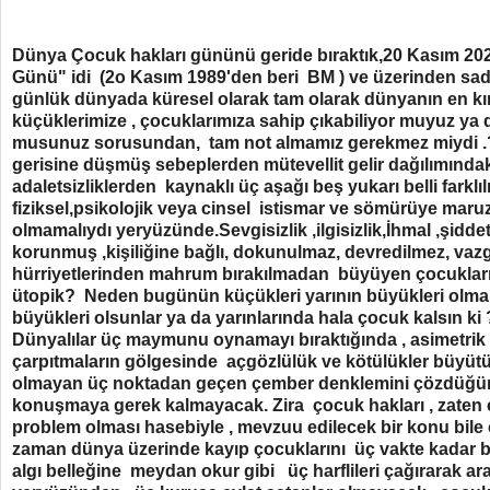
Dünya Çocuk hakları gününü geride bıraktık,20 Kasım 2
Günü" idi (2o Kasım 1989'den beri BM ) ve üzerinden sad
günlük dünyada küresel olarak tam olarak dünyanın en kırı
küçüklerimize , çocuklarımıza sahip çıkabiliyor muyuz ya d
musunuz sorusundan, tam not almamız gerekmez miydi .? 
gerisine düşmüş sebeplerden mütevellit gelir dağılımındaki
adaletsizliklerden kaynaklı üç aşağı beş yukarı belli farklılı
fiziksel,psikolojik veya cinsel istismar ve sömürüye maruz
olmamalıydı yeryüzünde.Sevgisizlik ,ilgisizlik,İhmal ,şidde
korunmuş ,kişiliğine bağlı, dokunulmaz, devredilmez, vaz
hürriyetlerinden mahrum bırakılmadan büyüyen çocuklar
ütopik? Neden bugünün küçükleri yarının büyükleri olma
büyükleri olsunlar ya da yarınlarında hala çocuk kalsın ki
Dünyalılar üç maymunu oynamayı bıraktığında , asimetrik b
çarpıtmaların gölgesinde açgözlülük ve kötülükler büyüt
olmayan üç noktadan geçen çember denklemini çözdüğünd
konuşmaya gerek kalmayacak. Zira çocuk hakları , zaten
problem olması hasebiyle , mevzuu edilecek bir konu bil
zaman dünya üzerinde kayıp çocuklarını üç vakte kadar 
algı belleğine meydan okur gibi üç harflileri çağırarak ar