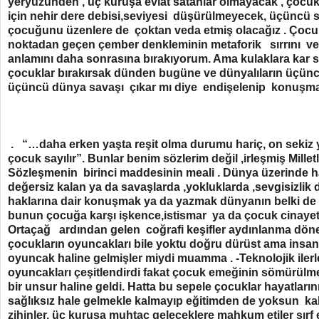
yeryüzünden , üç kuruşa evlat satanlar olmayacak , çocu
için nehir dere debisi,seviyesi düşürülmeyecek, üçüncü sa
çocuğunu üzenlere de çoktan veda etmiş olacağız . Çocuk
noktadan geçen çember denkleminin metaforik sırrını ve 
anlamını daha sonrasına bırakıyorum. Ama kulaklara kar 
çocuklar bırakırsak dünden bugüne ve dünyalıların üçün
üçüncü dünya savaşı çıkar mı diye endişelenip konuşma
. “…daha erken yaşta reşit olma durumu hariç, on sekiz 
çocuk sayılır”. Bunlar benim sözlerim değil ,irleşmiş Mille
Sözleşmenin birinci maddesinin meali . Dünya üzerinde ha
değersiz kalan ya da savaşlarda ,yokluklarda ,sevgisizlik
haklarına dair konuşmak ya da yazmak dünyanın belki de
bunun çocuğa karşı işkence,istismar ya da çocuk cinaye
Ortaçağ ardından gelen coğrafi keşifler aydınlanma dön
çocukların oyuncakları bile yoktu doğru dürüst ama insanl
oyuncak haline gelmişler miydi muamma . -Teknolojik iler
oyuncakları çeşitlendirdi fakat çocuk emeğinin sömürülme
bir unsur haline geldi. Hatta bu sepele çocuklar hayatları
sağlıksız hale gelmekle kalmayıp eğitimden de yoksun kal
zihinler, üç kuruşa muhtaç geleceklere mahkum etiler sırf e