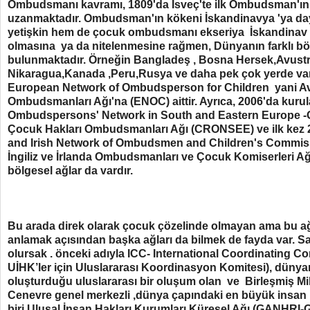
Ombudsmanı kavramı, 1809'da İsveç'te ilk Ombudsman'ın
uzanmaktadır. Ombudsman'ın kökeni İskandinavya 'ya d
yetişkin hem de çocuk ombudsmanı ekseriya İskandinav v
olmasına ya da nitelenmesine rağmen, Dünyanın farklı bö
bulunmaktadır. Örneğin Bangladeş , Bosna Hersek,Avustr
Nikaragua,Kanada ,Peru,Rusya ve daha pek çok yerde va
European Network of Ombudsperson for Children yani 
Ombudsmanları Ağı'na (ENOC) aittir. Ayrıca, 2006'da kurul
Ombudspersons' Network in South and Eastern Europe 
Çocuk Hakları Ombudsmanları Ağı (CRONSEE) ve ilk kez 2
and Irish Network of Ombudsmen and Children's Commis
İngiliz ve İrlanda Ombudsmanları ve Çocuk Komiserleri Ağı
bölgesel ağlar da vardır.
Bu arada direk olarak çocuk çözelinde olmayan ama bu ağ
anlamak açısından başka ağları da bilmek de fayda var. S
olursak . önceki adıyla ICC- International Coordinating C
UİHK’ler için Uluslararası Koordinasyon Komitesi), dünya
oluşturduğu uluslararası bir oluşum olan ve
Birleşmiş Mi
Cenevre genel merkezli ,
dünya çapındaki en büyük insan 
biri
Ulusal İnsan Hakları Kurumları Küresel Ağı (
GANHRI
-