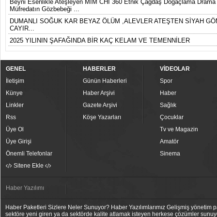
Beyni Esenlikle Ateşleyen MIM CHI 360 Etnik Çağdaş Doğaçlama Drama D
Müfredatın Gözbebeği ...
DUMANLI SOĞUK KAR BEYAZ ÖLÜM ,ALEVLER ATEŞTEN SİYAH GÖ
CAYIR...
2025 YILININ ŞAFAĞINDA BİR KAÇ KELAM VE TEMENNİLER
GENEL
HABERLER
VİDEOLAR
İletişim
Günün Haberleri
Spor
Künye
Haber Arşivi
Haber
Linkler
Gazete Arşivi
Sağlık
Rss
Köşe Yazarları
Çocuklar
Üye Ol
Tv ve Magazin
Üye Girişi
Amatör
Önemli Telefonlar
Sinema
Sitene Ekle
Haber Yazılımı
Haber Paketleri Sizlere Neler Sunuyor? Haber Yazılımlarımız Gelişmiş yönetim pan
sektöre yeni giren ya da sektörde kalite atlamak isteyen herkese çözümler sunuy