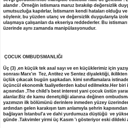
alandır . Örneğin istismara maruz bırakılıp değersizlik d
umutsuzluğa kapılırlar, İstismarın kendi hataları olduğu ve
söylenir, bu yüzden utanç ve değersizlik duygularıyla izole
ulaşmaya çalışanları da ekseriya reddederler. Bu istismar
üzerinde aynı zamanda manipülasyonudur.
ÇOCUK OMBUDSMANLIĞI
Üç (3) ,en küçük tek asal sayı ve en küçüklerimiz için yaz
sonrası Marx'ın Tez, Antitez ve Sentez diyalektiği, ikilikten 
üçlük çıkacak bugün şapkadan. kimi sınıflamalara istinade
üçüncül ekonomik faaliyetlerden kabul edilmekte.Her biri i
açısından ,The child’s best interest yani çocuk üstün yar
alanlar.Biz de kamu denetçiliği alanına değinen ombuds
yazımızın ilk bölümünü derinlere inmeden yüzey üzerind
ardından gelen karakışın tam anlamıyla şehrin kapısından gi
bağlayan İstanbul'a ve dahi yurdumuza düştüğü ve yükse
günde .Takvimler yirmi üç Kasım 'ı gösteriyor eski dildeki a