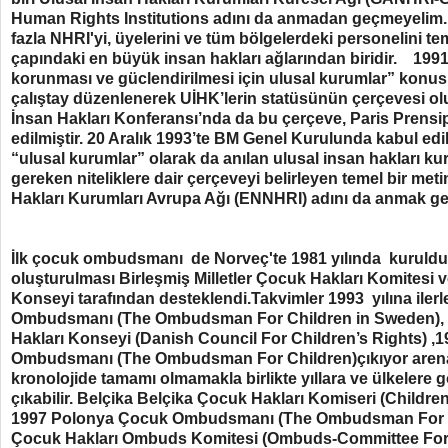
Human Rights
Institutions
adını da anmadan geçmeyelim.
fazla
NHRI'yi
,
üyelerini
ve tüm bölgelerdeki personelini te
çapındaki en büyük insan hakları ağlarından biridir.
1991 
korunması ve güclendirilmesi için ulusal kurumlar” konus
çalıştay düzenlenerek UİHK’lerin statüsünün çerçevesi o
İnsan Hakları Konferansı’nda da bu çerçeve, Paris Prensipl
edilmiştir.
20 Aralık 1993’te BM Genel Kurulunda kabul edil
“ulusal kurumlar” olarak da anılan ulusal insan hakları ku
gereken niteliklere dair çerçeveyi belirleyen temel bir meti
Hakları Kurumları Avrupa Ağı (ENNHRI) adını da anmak g
İlk çocuk ombudsmanı de Norveç'te 1981 yılında kuruldu.
oluşturulması Birleşmiş Milletler Çocuk Hakları Komitesi 
Konseyi tarafından desteklendi.Takvimler 1993 yılına ile
Ombudsmanı (The Ombudsman For Children in Sweden),
Hakları Konseyi (Danish Council For Children’s Rights) ,
Ombudsmanı (The Ombudsman For Children)çıkıyor arenaya
kronolojide tamamı olmamakla birlikte yıllara ve ülkelere
çıkabilir. Belçika Belçika Çocuk Hakları Komiseri (Childr
1997 Polonya Çocuk Ombudsmanı (The Ombudsman For 
Çocuk Hakları Ombuds Komitesi (Ombuds-Committee For 