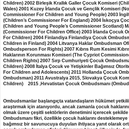
Children) 2002 Birleşik Krallık Galler Çocuk Komiseri (Ch
Wales) 2001 Kuzey İrlanda Çocuk ve Gençlik Komiseri (No
Commissioner For Children and Young People) 2003 İngil
(Children’s Commissioner For England) 2004 İskoçya Çoc
(Children and Young People’s Commissioner Scotland) Ma
(Commissioner For Children Office) 2003 İrlanda Çoc
For Children) 2004 Finlandiya Finlandiya Çocuk Ombud
Children in Finland) 2004 Litvanya Haklar Ombudsman Ofis
Ombudsperson For Rights) 2007 Kıbrıs Rum Kesimi Kıbr
Haklarının Korunması Komiseri (The Cypriot Commissione
Children Rights) 2007 Sırp Cumhuriyeti Çocuk Ombuds
Children) 2008 İtalya Çocuk ve Yetişkinler Bağımsız Otori
For Children and Adolescents) 2011 Hollanda Çocuk Om
Ombudsman) 2011 Avustralya 2015, Slovakya Çocuk Komi
Children) 2015 ,Hırvatistan Çocuk Ombudsmanı (Ombud
Ombudsmanlar başlangıçta vatandaşların hükümet yetkililer
araştırmak için atanıyordu, ancak zamanla çocuk hakların
olmak üzere çeşitli sektörlerin denetimini içerecek şekilde 
Ombudsmanı fikri, özellikle çocuk haklarını desteklemey
bağımsız bir savunucuya duyulan ihtiyaca yanıt olarak or