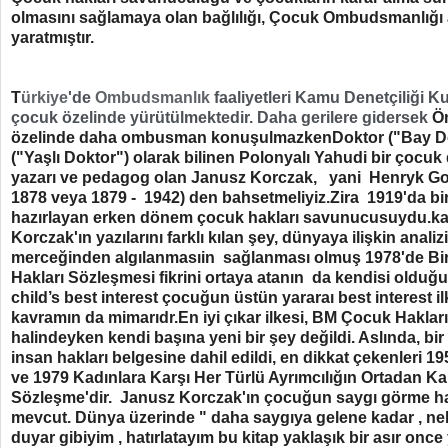
olmasını sağlamaya olan bağlılığı, Çocuk Ombudsmanlığı al
yaratmıştır.
T
ürkiye
'de
Ombudsma
nlık
faaliyetleri Kamu Denetçiliği 
çocuk özelinde yürütülmektedir. Daha gerilere gidersek
Ön
özelinde daha ombusman konuşulmazkenDoktor ("Bay Dok
("Yaşlı Doktor") olarak bilinen Polonyalı Yahudi bir çocuk
yazarı ve pedagog olan Janusz Korczak, yani Henryk Go
1878 veya 1879 - 1942) den bahsetmeliyiz.Zira 1919'da bi
hazırlayan erken dönem çocuk hakları savunucusuydu.ka
Korczak'ın yazılarını farklı kılan şey, dünyaya ilişkin anali
merceğinden algılanmasıin sağlanması olmuş 1978'de Bir
Hakları Sözleşmesi fikrini ortaya atanın da kendisi olduğ
child’s best interest çocuğun üstün yararaı best interest i
kavramın da mimarıdr.En iyi çıkar ilkesi, BM Çocuk Haklar
halindeyken kendi başına yeni bir şey değildi. Aslında, bir
insan hakları belgesine dahil edildi, en dikkat çekenleri 1
ve 1979 Kadınlara Karşı Her Türlü Ayrımcılığın Ortadan Ka
Sözleşme'dir. Janusz Korczak'ın çocuğun saygı görme hak
mevcut. Dünya üzerinde " daha saygıya gelene kadar , nele
duyar gibiyim , hatırlatayım bu kitap yaklaşık bir asır onc