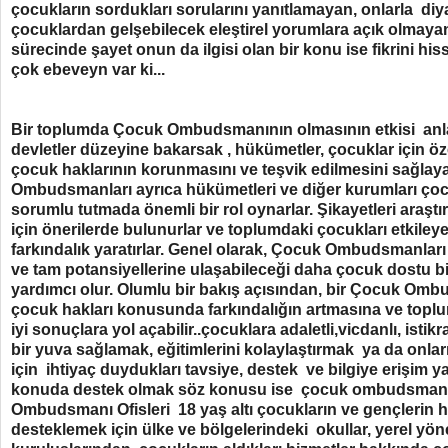
çocukların sordukları sorularını yanıtlamayan, onlarla d
çocuklardan gelşebilecek eleştirel yorumlara açık olmayan
sürecinde şayet onun da ilgisi olan bir konu ise fikrini hi
çok ebeveyn var ki...
Bir toplumda Çocuk Ombudsmanının olmasının etkisi 
devletler düzeyine bakarsak , hükümetler, çocuklar için ö
çocuk haklarının korunmasını ve teşvik edilmesini sağlaya
Ombudsmanları ayrıca hükümetleri ve diğer kurumları çocuk
sorumlu tutmada önemli bir rol oynarlar. Şikayetleri araştırır
için önerilerde bulunurlar ve toplumdaki çocukları etkile
farkındalık yaratırlar. Genel olarak, Çocuk Ombudsmanları
ve tam potansiyellerine ulaşabileceği daha çocuk dostu b
yardımcı olur. Olumlu bir bakış açısından, bir Çocuk Om
çocuk hakları konusunda farkındalığın artmasına ve toplu
iyi sonuçlara yol açabilir..çocuklara adaletli,vicdanlı, istik
bir yuva sağlamak, eğitimlerini kolaylaştırmak ya da onla
için ihtiyaç duydukları tavsiye, destek ve bilgiye erişim y
konuda destek olmak söz konusu ise çocuk ombudsmanı et
Ombudsmanı Ofisleri 18 yaş altı çocukların ve gençlerin ha
desteklemek için ülke ve bölgelerindeki okullar, yerel yön