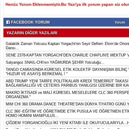
Henüz Yorum Eklenmemiştir.Bu Yazı'ya ilk yorum yapan siz olu
FACEBOOK YORUM
Yorum
YAZARIN DİĞER YAZILARI
Galaktik Zaman Yolcusu Kaptan Yorgachi'nin Seyir Defteri- Ekim’de Orion
Dansı...
SENE 2378-KAPTAN YORGACHI’DEN CHARLIE CHAPLIN’E MEKTUP 
Salyangoz SNAIL-CHI'nın YAĞMURDA ŞEHİR Yolculuğu...
TANGO CAMİASINDA KÜRESEL ETİK KOLEKTİF DAYANIŞMA BİLİNÇ V
"HUZUR VE ASAYİŞ BERKEMAL ! "
ABD TRUMP YENİ TARİFE POLİTİKALARI KREDİ TEMERRÜT TAKASI 
BAĞLAMSALLIĞI VE CETERIS PARIBUS YANILGISI ÜZERİNE BİR KA
MAKRO İKTİSADİ ve MALİ KÜRESEL MESELELERE CLC 360 PERSPEK
ORGANİZMA "
MIM CHI 360 DRAMA DANCE THEATRE’DAN DÜNYA TİYATRO GÜNÜ Y
CLC 360 -EĞİTİM VE ÖĞRETİMDE ETİK PUSULA VE ÖĞRETMEN ETİK
HOMO HOMINI MANIPULUS...
ÇİĞDEM YORGANCIOĞLU İKİ YENİ KİTABI İLE OKUYUCULARIYLA...