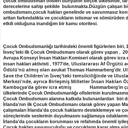
çocuk ombudsman ofisleri dünyanın birçok ülkesinde, fark
derecelerine sahip şekilde bulunmakta.Düzgün çalışan b
ombudsmanı,çocuk hakları genelinde ve savunmasız kon
arttan farkındalıkta ve çocukların istismar ve sömürüden
etkili olduğuna inandığım bir kamu otoritesi.
Çocuk Ombudsmanlığı tarihindeki önemli figürlerien biri, 
İsveç'teki ilk Çocuk Ombudsmanı olarak görev yapan , 2
Avrupa Konseyi İnsan Hakları Komiseri olarak görev icra 
1977'de, Uluslararası Af Örgütü 
insan hakları aktivisti ,
Ödülü'nü almış olan
avukat Thomas Hammarberg'dir. U
Save the Children'ın İsveç'teki temsilciliğinde ve Ulusl
Merkezi'nde, ayrıca Birleşmiş Milletler İnsan Haklan Öz
Kamboçya'da görev icra etmiş
Hammarberg'in ça
ülkelerinde Çocuk Ombudsmanlığı ofislerinin kurulmasının
Çocuk Ombudsmanı alanına katkıda bulunanlardan biri de
İrlanda'nın ilk Çocuk Ombudsmanı olarak görev yapan Marga
çalışmaları İrlanda'da çocuk haklarını desteklemeye ve ço
süreçlerinde seslerinin duyulmasını sağlamaya odaklanmış
İrlanda'da çocukların korunması ve refahında önemli iyileş
Çocuk hakları savunuculuğu ve çocukların karar alma sür