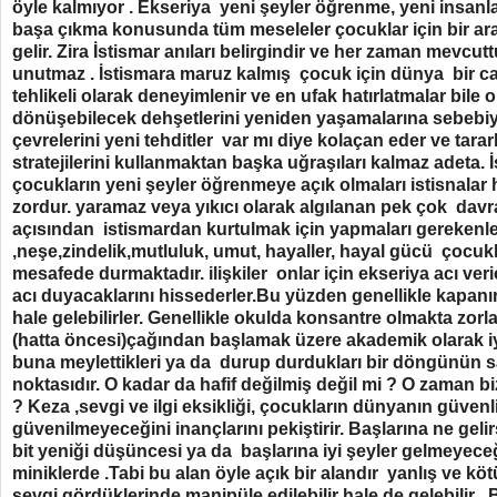
öyle kalmıyor . Ekseriya yeni şeyler öğrenme, yeni insanl
başa çıkma konusunda tüm meseleler çocuklar için bir a
gelir. Zira İstismar anıları belirgindir ve her zaman mevcut
unutmaz . İstismara maruz kalmış çocuk için dünya bir ca
tehlikeli olarak deneyimlenir ve en ufak hatırlatmalar bile 
dönüşebilecek dehşetlerini yeniden yaşamalarına sebebiyet
çevrelerini yeni tehditler var mı diye kolaçan eder ve tarar
stratejilerini kullanmaktan başka uğraşıları kalmaz adeta.
çocukların yeni şeyler öğrenmeye açık olmaları istisnalar 
zordur. yaramaz veya yıkıcı olarak algılanan pek çok davr
açısından istismardan kurtulmak için yapmaları gerekenler
,neşe,zindelik,mutluluk, umut, hayaller, hayal gücü çocukla
mesafede durmaktadır. ilişkiler onlar için ekseriya acı veri
acı duyacaklarını hissederler.Bu yüzden genellikle kapan
hale gelebilirler. Genellikle okulda konsantre olmakta zorla
(hatta öncesi)çağından başlamak üzere akademik olarak iyi o
buna meylettikleri ya da durup durdukları bir döngünün 
noktasıdır. O kadar da hafif değilmiş değil mi ? O zaman bizle
? Keza ,sevgi ve ilgi eksikliği, çocukların dünyanın güvenl
güvenilmeyeceğini inançlarını pekiştirir. Başlarına ne geli
bit yeniği düşüncesi ya da başlarına iyi şeyler gelmeyeceğ
miniklerde .Tabi bu alan öyle açık bir alandır yanlış ve kötü
sevgi gördüklerinde manipüle edilebilir hale de gelebilir . 