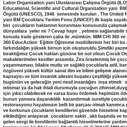
Labor Organization yani Uluslararası Çalışma Örgütü (ILO)
Educational, Scientific and Cultural Organization yani BM 
Örgütü (UNESCO), 1946 senesinde kurulan , The United N
yani BM Çocuklara Yardım Fonu (UNICEF) ilk başta sayabil
biri çocukların haklarının korunması konusunda çalışmak
dünyalılara yeter mi ? Cevap hayır , yetmesi sağlanabilir 
konuda irade gösteren çaba ile ,mümkün. MIM CHI 360 v
360 EducAction Eğitim Öğrenme modüllerinin her biri bu al
farkındalığın yüksek birnun için oluşturuldu.Şimdiki yazı
bıraktığımız Çocuk hakları gününe bir not olsun Çocuk 
makalelerimden kesitler arasında. Zira örselenmiş bir çoc
yaşanmaması, bilakis mutlu ve sağlıklı çocuklarla adil, bar
özgüveni yüksek kültür sanat ilim ve bilimi gelişme alanın
kapsayıcı ve tüm insanlık ailesini kuşatıcı çeşitliliği yük
bugünün ve geleceğin yeni nesil insanlığını inşa etmek 
istismar ya da hak ihlali durumuyla çocuğun zihinsel,duygu
için yıkıcı olabilecek ne varsa bunu önlemek hepimizin öde
bunun yanısıra dayanıklılık kazandırmak suretiyle çocukla
restorasyonu hayatımızın belli bir parçası olmalı kanımc
ve korkunun çocukların kendilerini güvende hissetme kap
etkilediğini anlayarak çocukların sakin , aklı başında ve
gelen sevgi ile kendilerini bağlantılı hissetmelerine yardımc