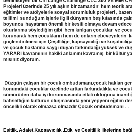
benimseyen bir Chi Lange Challenge CLC 360 VE MIM CHI 
Projeleri üzerinde 25 yılı aşkın bir zamandır hem teorik ar
eğitimler ve atölyelerle sosyal sorumluluk projeleri , baz
telifimi sunduğum işlerle ilgili dünyanın beş kıtasında ç
boyunca hayatımın önemli bir kesiti olmaya devam edec
okurlarıma söylediğim gibi hem kırılgan çocuklar ve çocu
korunarak hem çocukların hem de onların ebeveynlerin ka
güçlendirilmesi için Çeşitliliğe, kapsayıcılığı ve kuşatıcılı
ve çocuk haklarına saygı duyan farkındalığı yüksek ve
YARARI kavramının hakiki anlamını kavramış bir kültür y
mısınız diyorum.
Düzgün çalışan bir çocuk ombudsmanı,çocuk hakları ge
konumdaki çocuklar özelinde arttan farkındalıkta ve çocuk
sömürüden daha iyi korunmasında etkili olduğuna inandığ
bahsettiğim kültürün oluşmasında yeni yepyeni eğitim deste
öncelikli olarak olmazsa olmazdır Çocuk ombudsmanı . .
Eşitlik, Adalet,Kapsayıcılık ,Etik ve Çeşitlilik ilkelerine bağ