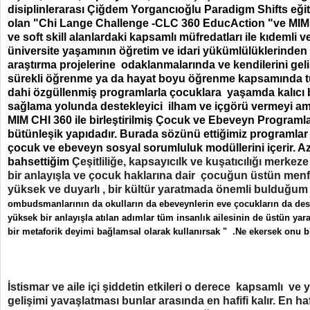
disiplinlerarası Çiğdem Yorgancıoğlu Paradigm Shifts eğit
olan "Chi Lange Challenge -CLC 360 EducAction "ve MIM 
ve soft skill alanlardaki kapsamlı müfredatları ile kıdemli 
üniversite yaşamının öğretim ve idari yükümlülüklerinden b
araştırma projelerine odaklanmalarında ve kendilerini geliş
sürekli öğrenme ya da hayat boyu öğrenme kapsamında tü
dahi özgüllenmiş programlarla çocuklara yaşamda kalıcı 
sağlama yolunda destekleyici ilham ve içgörü vermeyi 
MIM CHI 360 ile birleştirilmiş Çocuk ve Ebeveyn Programl
bütünleşik yapıdadır. Burada sözünü ettiğimiz programla
çocuk ve ebeveyn sosyal sorumluluk modüllerini içerir. A
bahsettiğim
Çeşitliliğe, kapsayıcılk ve kuşatıcılığı merke
bir anlayışla ve çocuk haklarına dair çocuğun üstün menfa
yüksek ve duyarlı , bir kültür yaratmada önemli bulduğum
ombudsmanlarının da okulların da ebeveynlerin eve çocukların da des
yüksek bir anlayışla atılan adımlar tüm insanlık ailesinin de üstün yar
bir metaforik deyimi bağlamsal olarak kullanırsak " .Ne ekersek onu b
İstismar ve aile içi şiddetin etkileri o derece kapsamlı ve yı
gelişimi yavaşlatması bunlar arasında en hafifi kalır. En ha