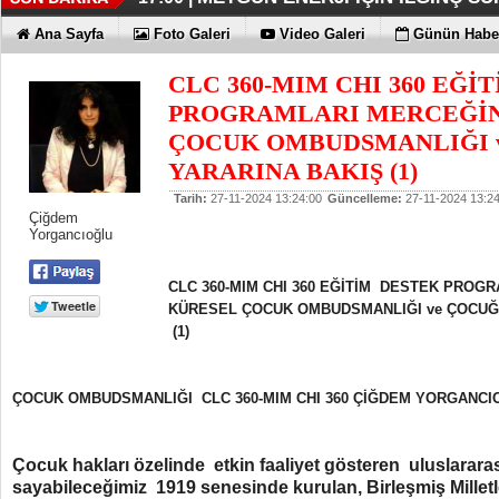
İŞTE HONOR MAGIC V6
TECNO'DA YENİLİKLER VAR
THY REKOR KIRMAYI SEVİYOR
ÖZEL FİYATLARLA GELDİLER
12:17 |
12:02 |
11:56 |
11:53 |
Ana Sayfa
Foto Galeri
Video Galeri
Günün Haber
CLC 360-MIM CHI 360 EĞİ
PROGRAMLARI MERCEĞİ
ÇOCUK OMBUDSMANLIĞI 
YARARINA BAKIŞ (1)
Tarih:
27-11-2024 13:24:00
Güncelleme:
27-11-2024 13:24
Çiğdem
Yorgancıoğlu
CLC 360-MIM CHI 360 EĞİTİM DESTEK PRO
KÜRESEL
ÇOCUK OMBUDSMANLIĞI ve ÇOCUĞ
(1)
ÇOCUK OMBUDSMANLIĞI CLC 360-MIM CHI 360 ÇİĞDEM YORGANCI
Çocuk hakları özelinde etkin faaliyet gösteren uluslararas
sayabileceğimiz 1919 senesinde kurulan, Birleşmiş Milletl