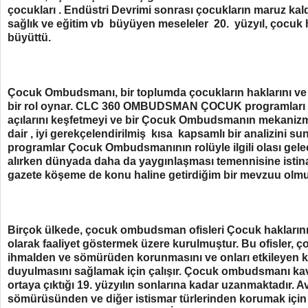
çocukları . Endüstri Devrimi sonrası çocukların maruz kal
sağlık ve eğitim vb büyüyen meseleler 20. yüzyıl, çocuk 
büyüttü.
Çocuk Ombudsmanı, bir toplumda çocukların haklarını ve 
bir rol oynar. CLC 360 OMBUDSMAN ÇOCUK programları ve ç
açılarını keşfetmeyi ve bir Çocuk Ombudsmanın mekanizm
dair , iyi gerekçelendirilmiş kısa kapsamlı bir analizini 
programlar Çocuk Ombudsmanının rolüyle ilgili olası gelec
alırken dünyada daha da yaygınlaşması temennisine istin
gazete köşeme de konu haline getirdiğim bir mevzuu olmu
Birçok ülkede, çocuk ombudsman ofisleri Çocuk hakların
olarak faaliyet göstermek üzere kurulmuştur. Bu ofisler, ç
ihmalden ve sömürüden korunmasını ve onları etkileyen ka
duyulmasını sağlamak için çalışır. Çocuk ombudsmanı kavr
ortaya çıktığı 19. yüzyılın sonlarına kadar uzanmaktadır. 
sömürüsünden ve diğer istismar türlerinden korumak içi