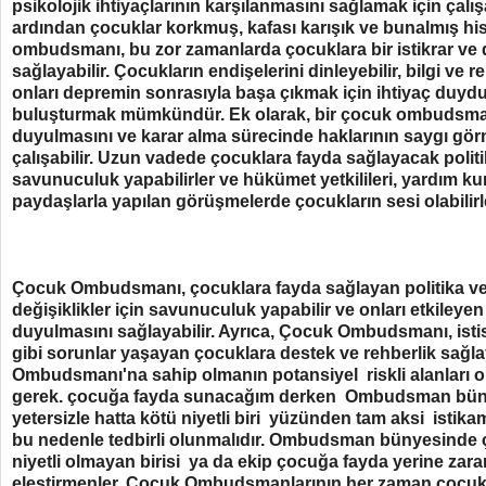
psikolojik ihtiyaçlarının karşılanmasını sağlamak için çalış
ardından çocuklar korkmuş, kafası karışık ve bunalmış his
ombudsmanı, bu zor zamanlarda çocuklara bir istikrar ve
sağlayabilir. Çocukların endişelerini dinleyebilir, bilgi ve r
onları depremin sonrasıyla başa çıkmak için ihtiyaç duydu
buluşturmak mümkündür. Ek olarak, bir çocuk ombudsman
duyulmasını ve karar alma sürecinde haklarının saygı gör
çalışabilir. Uzun vadede çocuklara fayda sağlayacak politi
savunuculuk yapabilirler ve hükümet yetkilileri, yardım kur
paydaşlarla yapılan görüşmelerde çocukların sesi olabilirl
Çocuk Ombudsmanı, çocuklara fayda sağlayan politika v
değişiklikler için savunuculuk yapabilir ve onları etkileye
duyulmasını sağlayabilir. Ayrıca, Çocuk Ombudsmanı, istis
gibi sorunlar yaşayan çocuklara destek ve rehberlik sağla
Ombudsmanı'na sahip olmanın potansiyel riskli alanlar
gerek. çocuğa fayda sunacağım derken Ombudsman bünye
yetersizle hatta kötü niyetli biri yüzünden tam aksi ist
bu nedenle tedbirli olunmalıdır. Ombudsman bünyesinde ça
niyetli olmayan birisi ya da ekip çocuğa fayda yerine zarar 
eleştirmenler, Çocuk Ombudsmanlarının her zaman çocukla