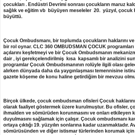
çocukları . Endüstri Devrimi sonrası çocukların maruz kal
sağlık ve eğitim vb büyüyen meseleler 20. yüzyıl, çocuk 
büyüttü.
Çocuk Ombudsmanı, bir toplumda çocukların haklarını ve 
bir rol oynar. CLC 360 OMBUDSMAN ÇOCUK programları ve ç
açılarını keşfetmeyi ve bir Çocuk Ombudsmanın mekanizm
dair , iyi gerekçelendirilmiş kısa kapsamlı bir analizini 
programlar Çocuk Ombudsmanının rolüyle ilgili olası gelec
alırken dünyada daha da yaygınlaşması temennisine istin
gazete köşeme de konu haline getirdiğim bir mevzuu olmu
Birçok ülkede, çocuk ombudsman ofisleri Çocuk hakların
olarak faaliyet göstermek üzere kurulmuştur. Bu ofisler, ç
ihmalden ve sömürüden korunmasını ve onları etkileyen ka
duyulmasını sağlamak için çalışır. Çocuk ombudsmanı kavr
ortaya çıktığı 19. yüzyılın sonlarına kadar uzanmaktadır. 
sömürüsünden ve diğer istismar türlerinden korumak içi