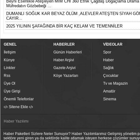
Beyni Esenlikle Ateşleyen MIM CHI 360 Etnik Çağdaş Doğaçlama Drama D
Müfredatın Gözbebeği ...
DUMANLI SOĞUK KAR BEYAZ ÖLÜM ,ALEVLER ATEŞTEN SİYAH GÖ
CAYIR...
2025 YILININ ŞAFAĞINDA BİR KAÇ KELAM VE TEMENNİLER
GENEL
HABERLER
VİDEOLAR
İletişim
Günün Haberleri
Spor
Künye
Haber Arşivi
Haber
Linkler
Gazete Arşivi
Sağlık
Rss
Köşe Yazarları
Çocuklar
Üye Ol
Tv ve Magazin
Üye Girişi
Amatör
Önemli Telefonlar
Sinema
Sitene Ekle
Haber Yazılımı
Haber Paketleri Sizlere Neler Sunuyor? Haber Yazılımlarımız Gelişmiş yönetim pan
sektöre yeni giren ya da sektörde kalite atlamak isteyen herkese çözümler sunuy