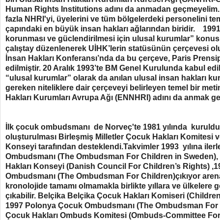
Human Rights
Institutions
adını da anmadan geçmeyelim.
fazla
NHRI'yi
,
üyelerini
ve tüm bölgelerdeki personelini te
çapındaki en büyük insan hakları ağlarından biridir.
1991 
korunması ve güclendirilmesi için ulusal kurumlar” konus
çalıştay düzenlenerek UİHK’lerin statüsünün çerçevesi o
İnsan Hakları Konferansı’nda da bu çerçeve, Paris Prensipl
edilmiştir.
20 Aralık 1993’te BM Genel Kurulunda kabul edil
“ulusal kurumlar” olarak da anılan ulusal insan hakları ku
gereken niteliklere dair çerçeveyi belirleyen temel bir meti
Hakları Kurumları Avrupa Ağı (ENNHRI) adını da anmak g
İlk çocuk ombudsmanı de Norveç'te 1981 yılında kuruldu.
oluşturulması Birleşmiş Milletler Çocuk Hakları Komitesi 
Konseyi tarafından desteklendi.Takvimler 1993 yılına ile
Ombudsmanı (The Ombudsman For Children in Sweden),
Hakları Konseyi (Danish Council For Children’s Rights) ,
Ombudsmanı (The Ombudsman For Children)çıkıyor arenaya
kronolojide tamamı olmamakla birlikte yıllara ve ülkelere
çıkabilir. Belçika Belçika Çocuk Hakları Komiseri (Childr
1997 Polonya Çocuk Ombudsmanı (The Ombudsman For 
Çocuk Hakları Ombuds Komitesi (Ombuds-Committee For 