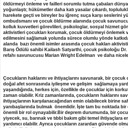
öldürmeyi önleme ve failleri sorumlu tutma çabaları dünya
yoğunlaştı; hükümetler daha katı yasalar çıkardı, toplulukl
harekete geçti ve bireyler bu iğrenç suça karşı seslerini y
ombudsmanı ve çocuk öldürme alanında çocuk savunucul
kolluk kuvvetleri görevlileri, psikologlar, sosyal hizmet gör
aktivistleri çocukları korumak, çocuk öldürmeyi önlemek ve
edilmesini sağlamak yolunda sürece olumlu yönde katkıda
alanda bazı önemli isimler arasında çocuk hakları aktivist
Barış Ödülü sahibi Kailash Satyarthi, çocuk psikoloğu Dr.
refahı savunucusu Marian Wright Edelman ve daha niceler
Çocukların haklarını ve ihtiyaçlarını savunarak, bir çoc
doğal afet sonrasında iyileşme ve gelişim sağlamaya yardım
yaşandığında, herkes için, özellikle de çocuklar için korkut
zaman olabilir. Kriz zamanlarında, çocukların haklarını sa
ihtiyaçlarının karşılanacağından emin olabilecek birine sah
yanıbaşlarında bulmak önemlidir. İşte tam bu noktada b
önemli bir rol oynayabilir.Bir deprem durumunda, bir ço
yiyecek, su, barınak ve tıbbi bakım gibi temel ihtiyaçlara 
yardımcı olabilir. Ayrıca çocukların zarardan güvende olm