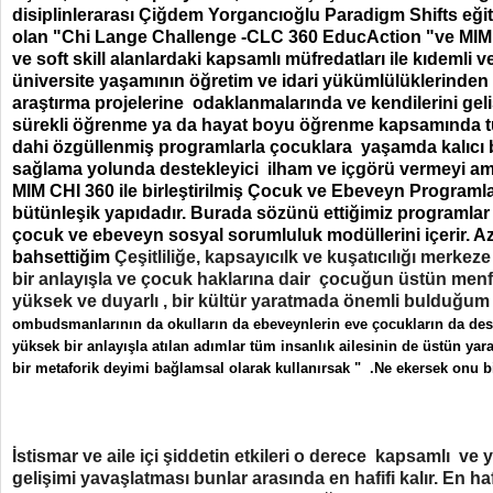
disiplinlerarası Çiğdem Yorgancıoğlu Paradigm Shifts eğit
olan "Chi Lange Challenge -CLC 360 EducAction "ve MIM 
ve soft skill alanlardaki kapsamlı müfredatları ile kıdemli 
üniversite yaşamının öğretim ve idari yükümlülüklerinden b
araştırma projelerine odaklanmalarında ve kendilerini geliş
sürekli öğrenme ya da hayat boyu öğrenme kapsamında tü
dahi özgüllenmiş programlarla çocuklara yaşamda kalıcı 
sağlama yolunda destekleyici ilham ve içgörü vermeyi 
MIM CHI 360 ile birleştirilmiş Çocuk ve Ebeveyn Programl
bütünleşik yapıdadır. Burada sözünü ettiğimiz programla
çocuk ve ebeveyn sosyal sorumluluk modüllerini içerir. A
bahsettiğim
Çeşitliliğe, kapsayıcılk ve kuşatıcılığı merke
bir anlayışla ve çocuk haklarına dair çocuğun üstün menfa
yüksek ve duyarlı , bir kültür yaratmada önemli bulduğum
ombudsmanlarının da okulların da ebeveynlerin eve çocukların da des
yüksek bir anlayışla atılan adımlar tüm insanlık ailesinin de üstün yar
bir metaforik deyimi bağlamsal olarak kullanırsak " .Ne ekersek onu b
İstismar ve aile içi şiddetin etkileri o derece kapsamlı ve yı
gelişimi yavaşlatması bunlar arasında en hafifi kalır. En ha