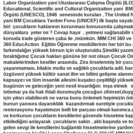
Labor Organization yani Uluslararası Çalışma Örgütü (ILO)
Educational, Scientific and Cultural Organization yani BM 
Örgütü (UNESCO), 1946 senesinde kurulan , The United N
yani BM Çocuklara Yardım Fonu (UNICEF) ilk başta sayabil
biri çocukların haklarının korunması konusunda çalışmak
dünyalılara yeter mi ? Cevap hayır , yetmesi sağlanabilir 
konuda irade gösteren çaba ile ,mümkün. MIM CHI 360 v
360 EducAction Eğitim Öğrenme modüllerinin her biri bu al
farkındalığın yüksek birnun için oluşturuldu.Şimdiki yazı
bıraktığımız Çocuk hakları gününe bir not olsun Çocuk 
makalelerimden kesitler arasında. Zira örselenmiş bir çoc
yaşanmaması, bilakis mutlu ve sağlıklı çocuklarla adil, bar
özgüveni yüksek kültür sanat ilim ve bilimi gelişme alanın
kapsayıcı ve tüm insanlık ailesini kuşatıcı çeşitliliği yük
bugünün ve geleceğin yeni nesil insanlığını inşa etmek 
istismar ya da hak ihlali durumuyla çocuğun zihinsel,duygu
için yıkıcı olabilecek ne varsa bunu önlemek hepimizin öde
bunun yanısıra dayanıklılık kazandırmak suretiyle çocukla
restorasyonu hayatımızın belli bir parçası olmalı kanımc
ve korkunun çocukların kendilerini güvende hissetme kap
etkilediğini anlayarak çocukların sakin , aklı başında ve
gelen sevgi ile kendilerini bağlantılı hissetmelerine yardımc