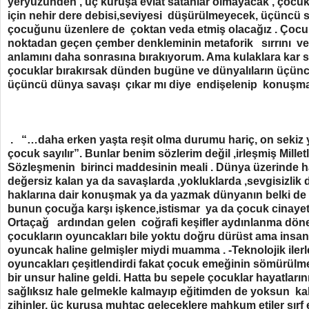
yeryüzünden , üç kuruşa evlat satanlar olmayacak , çocu
için nehir dere debisi,seviyesi düşürülmeyecek, üçüncü sa
çocuğunu üzenlere de çoktan veda etmiş olacağız . Çocuk
noktadan geçen çember denkleminin metaforik sırrını ve 
anlamını daha sonrasına bırakıyorum. Ama kulaklara kar 
çocuklar bırakırsak dünden bugüne ve dünyalıların üçün
üçüncü dünya savaşı çıkar mı diye endişelenip konuşma
. “…daha erken yaşta reşit olma durumu hariç, on sekiz 
çocuk sayılır”. Bunlar benim sözlerim değil ,irleşmiş Mille
Sözleşmenin birinci maddesinin meali . Dünya üzerinde ha
değersiz kalan ya da savaşlarda ,yokluklarda ,sevgisizlik
haklarına dair konuşmak ya da yazmak dünyanın belki de
bunun çocuğa karşı işkence,istismar ya da çocuk cinaye
Ortaçağ ardından gelen coğrafi keşifler aydınlanma dön
çocukların oyuncakları bile yoktu doğru dürüst ama insanl
oyuncak haline gelmişler miydi muamma . -Teknolojik iler
oyuncakları çeşitlendirdi fakat çocuk emeğinin sömürülme
bir unsur haline geldi. Hatta bu sepele çocuklar hayatları
sağlıksız hale gelmekle kalmayıp eğitimden de yoksun kal
zihinler, üç kuruşa muhtaç geleceklere mahkum etiler sırf e