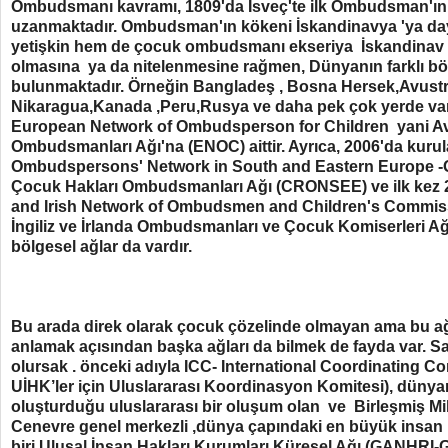
Ombudsmanı kavramı, 1809'da İsveç'te ilk Ombudsman'ın
uzanmaktadır. Ombudsman'ın kökeni İskandinavya 'ya d
yetişkin hem de çocuk ombudsmanı ekseriya İskandinav v
olmasına ya da nitelenmesine rağmen, Dünyanın farklı bö
bulunmaktadır. Örneğin Bangladeş , Bosna Hersek,Avustr
Nikaragua,Kanada ,Peru,Rusya ve daha pek çok yerde va
European Network of Ombudsperson for Children yani 
Ombudsmanları Ağı'na (ENOC) aittir. Ayrıca, 2006'da kurul
Ombudspersons' Network in South and Eastern Europe 
Çocuk Hakları Ombudsmanları Ağı (CRONSEE) ve ilk kez 2
and Irish Network of Ombudsmen and Children's Commis
İngiliz ve İrlanda Ombudsmanları ve Çocuk Komiserleri Ağı
bölgesel ağlar da vardır.
Bu arada direk olarak çocuk çözelinde olmayan ama bu ağ
anlamak açısından başka ağları da bilmek de fayda var. S
olursak . önceki adıyla ICC- International Coordinating C
UİHK’ler için Uluslararası Koordinasyon Komitesi), dünya
oluşturduğu uluslararası bir oluşum olan ve
Birleşmiş Mi
Cenevre genel merkezli ,
dünya çapındaki en büyük insan 
biri
Ulusal İnsan Hakları Kurumları Küresel Ağı (
GANHRI
-