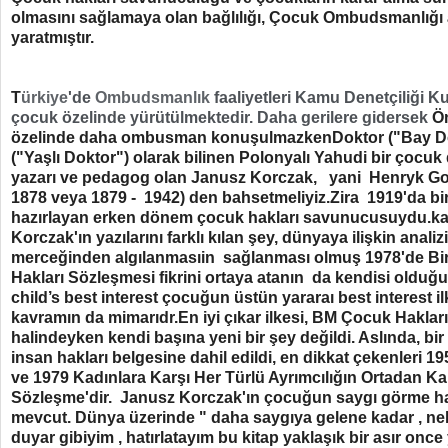
olmasını sağlamaya olan bağlılığı, Çocuk Ombudsmanlığı al
yaratmıştır.
T
ürkiye
'de
Ombudsma
nlık
faaliyetleri Kamu Denetçiliği 
çocuk özelinde yürütülmektedir. Daha gerilere gidersek
Ön
özelinde daha ombusman konuşulmazkenDoktor ("Bay Dok
("Yaşlı Doktor") olarak bilinen Polonyalı Yahudi bir çocuk
yazarı ve pedagog olan Janusz Korczak, yani Henryk Go
1878 veya 1879 - 1942) den bahsetmeliyiz.Zira 1919'da bi
hazırlayan erken dönem çocuk hakları savunucusuydu.ka
Korczak'ın yazılarını farklı kılan şey, dünyaya ilişkin anali
merceğinden algılanmasıin sağlanması olmuş 1978'de Bir
Hakları Sözleşmesi fikrini ortaya atanın da kendisi olduğ
child’s best interest çocuğun üstün yararaı best interest i
kavramın da mimarıdr.En iyi çıkar ilkesi, BM Çocuk Haklar
halindeyken kendi başına yeni bir şey değildi. Aslında, bir
insan hakları belgesine dahil edildi, en dikkat çekenleri 1
ve 1979 Kadınlara Karşı Her Türlü Ayrımcılığın Ortadan Ka
Sözleşme'dir. Janusz Korczak'ın çocuğun saygı görme hak
mevcut. Dünya üzerinde " daha saygıya gelene kadar , nele
duyar gibiyim , hatırlatayım bu kitap yaklaşık bir asır onc