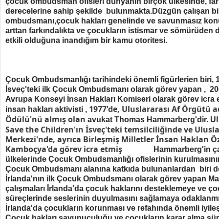
çocuk ombudsman ofisleri dünyanın birçok ülkesinde, fark
derecelerine sahip şekilde bulunmakta.Düzgün çalışan b
ombudsmanı,çocuk hakları genelinde ve savunmasız kon
arttan farkındalıkta ve çocukların istismar ve sömürüden
etkili olduğuna inandığım bir kamu otoritesi.
Çocuk Ombudsmanlığı tarihindeki önemli figürlerien biri, 
İsveç'teki ilk Çocuk Ombudsmanı olarak görev yapan , 2
Avrupa Konseyi İnsan Hakları Komiseri olarak görev icra 
1977'de, Uluslararası Af Örgütü 
insan hakları aktivisti ,
Ödülü'nü almış olan
avukat Thomas Hammarberg'dir. U
Save the Children'ın İsveç'teki temsilciliğinde ve Ulusl
Merkezi'nde, ayrıca Birleşmiş Milletler İnsan Haklan Öz
Kamboçya'da görev icra etmiş
Hammarberg'in ça
ülkelerinde Çocuk Ombudsmanlığı ofislerinin kurulmasının
Çocuk Ombudsmanı alanına katkıda bulunanlardan biri de
İrlanda'nın ilk Çocuk Ombudsmanı olarak görev yapan Marga
çalışmaları İrlanda'da çocuk haklarını desteklemeye ve ço
süreçlerinde seslerinin duyulmasını sağlamaya odaklanmış
İrlanda'da çocukların korunması ve refahında önemli iyileş
Çocuk hakları savunuculuğu ve çocukların karar alma sür