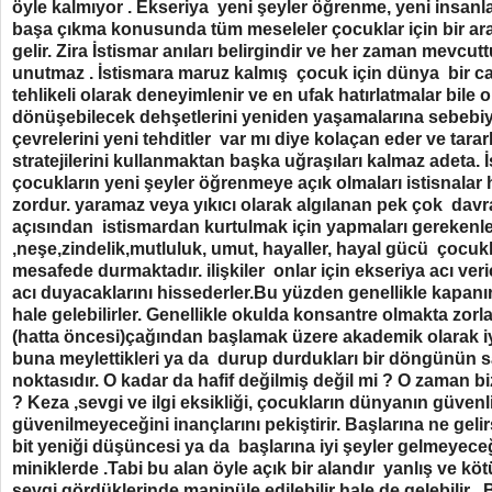
öyle kalmıyor . Ekseriya yeni şeyler öğrenme, yeni insanl
başa çıkma konusunda tüm meseleler çocuklar için bir a
gelir. Zira İstismar anıları belirgindir ve her zaman mevcut
unutmaz . İstismara maruz kalmış çocuk için dünya bir ca
tehlikeli olarak deneyimlenir ve en ufak hatırlatmalar bile 
dönüşebilecek dehşetlerini yeniden yaşamalarına sebebiyet
çevrelerini yeni tehditler var mı diye kolaçan eder ve tarar
stratejilerini kullanmaktan başka uğraşıları kalmaz adeta.
çocukların yeni şeyler öğrenmeye açık olmaları istisnalar 
zordur. yaramaz veya yıkıcı olarak algılanan pek çok davr
açısından istismardan kurtulmak için yapmaları gerekenler
,neşe,zindelik,mutluluk, umut, hayaller, hayal gücü çocukla
mesafede durmaktadır. ilişkiler onlar için ekseriya acı veri
acı duyacaklarını hissederler.Bu yüzden genellikle kapan
hale gelebilirler. Genellikle okulda konsantre olmakta zorla
(hatta öncesi)çağından başlamak üzere akademik olarak iyi o
buna meylettikleri ya da durup durdukları bir döngünün 
noktasıdır. O kadar da hafif değilmiş değil mi ? O zaman bizle
? Keza ,sevgi ve ilgi eksikliği, çocukların dünyanın güvenl
güvenilmeyeceğini inançlarını pekiştirir. Başlarına ne geli
bit yeniği düşüncesi ya da başlarına iyi şeyler gelmeyeceğ
miniklerde .Tabi bu alan öyle açık bir alandır yanlış ve kötü
sevgi gördüklerinde manipüle edilebilir hale de gelebilir . 