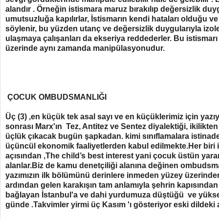
alandır . Örneğin istismara maruz bırakılıp değersizlik d
umutsuzluğa kapılırlar, İstismarın kendi hataları olduğu ve
söylenir, bu yüzden utanç ve değersizlik duygularıyla izole
ulaşmaya çalışanları da ekseriya reddederler. Bu istismar
üzerinde aynı zamanda manipülasyonudur.
ÇOCUK OMBUDSMANLIĞI
Üç (3) ,en küçük tek asal sayı ve en küçüklerimiz için yaz
sonrası Marx'ın Tez, Antitez ve Sentez diyalektiği, ikilikten 
üçlük çıkacak bugün şapkadan. kimi sınıflamalara istinade
üçüncül ekonomik faaliyetlerden kabul edilmekte.Her biri i
açısından ,The child’s best interest yani çocuk üstün yar
alanlar.Biz de kamu denetçiliği alanına değinen ombuds
yazımızın ilk bölümünü derinlere inmeden yüzey üzerind
ardından gelen karakışın tam anlamıyla şehrin kapısından gi
bağlayan İstanbul'a ve dahi yurdumuza düştüğü ve yükse
günde .Takvimler yirmi üç Kasım 'ı gösteriyor eski dildeki a