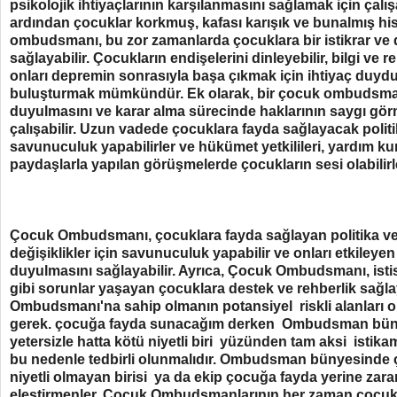
psikolojik ihtiyaçlarının karşılanmasını sağlamak için çalış
ardından çocuklar korkmuş, kafası karışık ve bunalmış his
ombudsmanı, bu zor zamanlarda çocuklara bir istikrar ve
sağlayabilir. Çocukların endişelerini dinleyebilir, bilgi ve r
onları depremin sonrasıyla başa çıkmak için ihtiyaç duydu
buluşturmak mümkündür. Ek olarak, bir çocuk ombudsman
duyulmasını ve karar alma sürecinde haklarının saygı gör
çalışabilir. Uzun vadede çocuklara fayda sağlayacak politi
savunuculuk yapabilirler ve hükümet yetkilileri, yardım kur
paydaşlarla yapılan görüşmelerde çocukların sesi olabilirl
Çocuk Ombudsmanı, çocuklara fayda sağlayan politika v
değişiklikler için savunuculuk yapabilir ve onları etkileye
duyulmasını sağlayabilir. Ayrıca, Çocuk Ombudsmanı, istis
gibi sorunlar yaşayan çocuklara destek ve rehberlik sağla
Ombudsmanı'na sahip olmanın potansiyel riskli alanlar
gerek. çocuğa fayda sunacağım derken Ombudsman bünye
yetersizle hatta kötü niyetli biri yüzünden tam aksi ist
bu nedenle tedbirli olunmalıdır. Ombudsman bünyesinde ça
niyetli olmayan birisi ya da ekip çocuğa fayda yerine zarar 
eleştirmenler, Çocuk Ombudsmanlarının her zaman çocukla