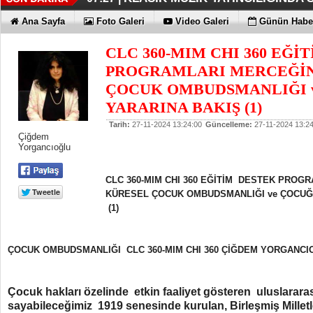
DÜZENLEMEYİ DESTEKLİYORLA
ERKEN TEŞHİS FITIKTA DA ÖNEM
KAYIP RAKAMLARI BİLE KORKU
EN İYİLER DEĞİL EN UYGUNLAR
KOÇ GİBİ YATIRIM YAPTILAR
DÖRT ŞİRKET DAHA!!!
FUJİTSU'DAN YENİ RENK
07:17 |
07:12 |
06:33 |
06:28 |
06:23 |
06:17 |
06:13 |
Ana Sayfa
Foto Galeri
Video Galeri
Günün Haber
CLC 360-MIM CHI 360 EĞİ
PROGRAMLARI MERCEĞİ
ÇOCUK OMBUDSMANLIĞI 
YARARINA BAKIŞ (1)
Tarih:
27-11-2024 13:24:00
Güncelleme:
27-11-2024 13:24
Çiğdem
Yorgancıoğlu
CLC 360-MIM CHI 360 EĞİTİM DESTEK PRO
KÜRESEL
ÇOCUK OMBUDSMANLIĞI ve ÇOCUĞ
(1)
ÇOCUK OMBUDSMANLIĞI CLC 360-MIM CHI 360 ÇİĞDEM YORGANCI
Çocuk hakları özelinde etkin faaliyet gösteren uluslararas
sayabileceğimiz 1919 senesinde kurulan, Birleşmiş Milletl