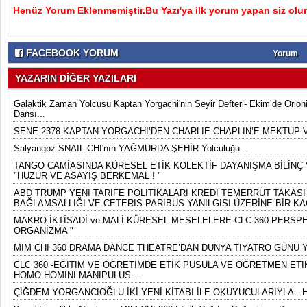
Henüz Yorum Eklenmemiştir.Bu Yazı'ya ilk yorum yapan siz olu
FACEBOOK YORUM
Yorum
YAZARIN DİĞER YAZILARI
Galaktik Zaman Yolcusu Kaptan Yorgachi'nin Seyir Defteri- Ekim’de Orion
Dansı...
SENE 2378-KAPTAN YORGACHI’DEN CHARLIE CHAPLIN’E MEKTUP 
Salyangoz SNAIL-CHI'nın YAĞMURDA ŞEHİR Yolculuğu...
TANGO CAMİASINDA KÜRESEL ETİK KOLEKTİF DAYANIŞMA BİLİNÇ V
"HUZUR VE ASAYİŞ BERKEMAL ! "
ABD TRUMP YENİ TARİFE POLİTİKALARI KREDİ TEMERRÜT TAKASI 
BAĞLAMSALLIĞI VE CETERIS PARIBUS YANILGISI ÜZERİNE BİR KA
MAKRO İKTİSADİ ve MALİ KÜRESEL MESELELERE CLC 360 PERSPEK
ORGANİZMA "
MIM CHI 360 DRAMA DANCE THEATRE’DAN DÜNYA TİYATRO GÜNÜ Y
CLC 360 -EĞİTİM VE ÖĞRETİMDE ETİK PUSULA VE ÖĞRETMEN ETİK
HOMO HOMINI MANIPULUS...
ÇİĞDEM YORGANCIOĞLU İKİ YENİ KİTABI İLE OKUYUCULARIYLA...