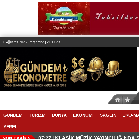
6 Ağustos 2026, Perşembe | 21:17:24
GÜNDEM
TURİZM
DÜNYA
EKONOMİ
SAĞLIK
EKO-M
YEREL
SESİN HAFIZASI ANKARA'DA
FAIRMONT QUASAR ISTANBUL’D
20:24 |
20:19 |
KLASİK MÜZİK YAYINCILIĞINDA
07:27 |