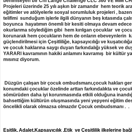
benimseyen bir Chi Lange Challenge CLC 360 VE MIM CHI 
Projeleri üzerinde 25 yılı aşkın bir zamandır hem teorik ar
eğitimler ve atölyelerle sosyal sorumluluk projeleri , baz
telifimi sunduğum işlerle ilgili dünyanın beş kıtasında ç
boyunca hayatımın önemli bir kesiti olmaya devam edec
okurlarıma söylediğim gibi hem kırılgan çocuklar ve çocu
korunarak hem çocukların hem de onların ebeveynlerin ka
güçlendirilmesi için Çeşitliliğe, kapsayıcılığı ve kuşatıcılı
ve çocuk haklarına saygı duyan farkındalığı yüksek ve
YARARI kavramının hakiki anlamını kavramış bir kültür y
mısınız diyorum.
Düzgün çalışan bir çocuk ombudsmanı,çocuk hakları ge
konumdaki çocuklar özelinde arttan farkındalıkta ve çocuk
sömürüden daha iyi korunmasında etkili olduğuna inandığ
bahsettiğim kültürün oluşmasında yeni yepyeni eğitim deste
öncelikli olarak olmazsa olmazdır Çocuk ombudsmanı . .
Eşitlik, Adalet,Kapsayıcılık ,Etik ve Çeşitlilik ilkelerine bağ