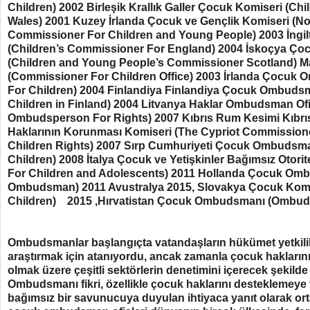
Children) 2002 Birleşik Krallık Galler Çocuk Komiseri (Ch
Wales) 2001 Kuzey İrlanda Çocuk ve Gençlik Komiseri (No
Commissioner For Children and Young People) 2003 İngil
(Children’s Commissioner For England) 2004 İskoçya Çoc
(Children and Young People’s Commissioner Scotland) Ma
(Commissioner For Children Office) 2003 İrlanda Çoc
For Children) 2004 Finlandiya Finlandiya Çocuk Ombud
Children in Finland) 2004 Litvanya Haklar Ombudsman Ofis
Ombudsperson For Rights) 2007 Kıbrıs Rum Kesimi Kıbr
Haklarının Korunması Komiseri (The Cypriot Commissione
Children Rights) 2007 Sırp Cumhuriyeti Çocuk Ombuds
Children) 2008 İtalya Çocuk ve Yetişkinler Bağımsız Otori
For Children and Adolescents) 2011 Hollanda Çocuk Om
Ombudsman) 2011 Avustralya 2015, Slovakya Çocuk Komi
Children) 2015 ,Hırvatistan Çocuk Ombudsmanı (Ombud
Ombudsmanlar başlangıçta vatandaşların hükümet yetkililer
araştırmak için atanıyordu, ancak zamanla çocuk hakların
olmak üzere çeşitli sektörlerin denetimini içerecek şekilde 
Ombudsmanı fikri, özellikle çocuk haklarını desteklemey
bağımsız bir savunucuya duyulan ihtiyaca yanıt olarak or