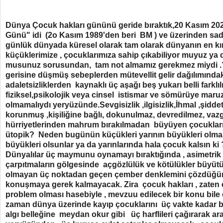
Dünya Çocuk hakları gününü geride bıraktık,20 Kasım 2
Günü" idi (2o Kasım 1989'den beri BM ) ve üzerinden sad
günlük dünyada küresel olarak tam olarak dünyanın en kırı
küçüklerimize , çocuklarımıza sahip çıkabiliyor muyuz ya d
musunuz sorusundan, tam not almamız gerekmez miydi .? 
gerisine düşmüş sebeplerden mütevellit gelir dağılımındaki
adaletsizliklerden kaynaklı üç aşağı beş yukarı belli farklılı
fiziksel,psikolojik veya cinsel istismar ve sömürüye maruz
olmamalıydı yeryüzünde.Sevgisizlik ,ilgisizlik,İhmal ,şidde
korunmuş ,kişiliğine bağlı, dokunulmaz, devredilmez, vaz
hürriyetlerinden mahrum bırakılmadan büyüyen çocuklar
ütopik? Neden bugünün küçükleri yarının büyükleri olma
büyükleri olsunlar ya da yarınlarında hala çocuk kalsın ki
Dünyalılar üç maymunu oynamayı bıraktığında , asimetrik b
çarpıtmaların gölgesinde açgözlülük ve kötülükler büyüt
olmayan üç noktadan geçen çember denklemini çözdüğünd
konuşmaya gerek kalmayacak. Zira çocuk hakları , zaten
problem olması hasebiyle , mevzuu edilecek bir konu bil
zaman dünya üzerinde kayıp çocuklarını üç vakte kadar 
algı belleğine meydan okur gibi üç harflileri çağırarak ar