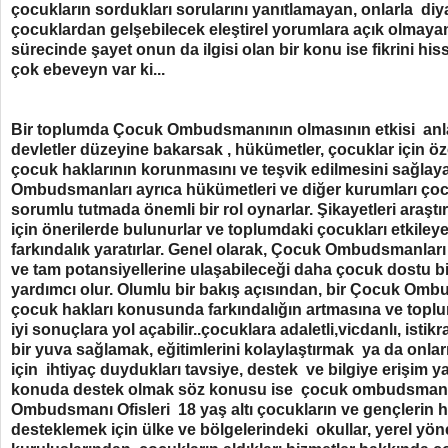
çocukların sordukları sorularını yanıtlamayan, onlarla d
çocuklardan gelşebilecek eleştirel yorumlara açık olmayan
sürecinde şayet onun da ilgisi olan bir konu ise fikrini hi
çok ebeveyn var ki...
Bir toplumda Çocuk Ombudsmanının olmasının etkisi 
devletler düzeyine bakarsak , hükümetler, çocuklar için ö
çocuk haklarının korunmasını ve teşvik edilmesini sağlaya
Ombudsmanları ayrıca hükümetleri ve diğer kurumları çocuk
sorumlu tutmada önemli bir rol oynarlar. Şikayetleri araştırır
için önerilerde bulunurlar ve toplumdaki çocukları etkile
farkındalık yaratırlar. Genel olarak, Çocuk Ombudsmanları
ve tam potansiyellerine ulaşabileceği daha çocuk dostu b
yardımcı olur. Olumlu bir bakış açısından, bir Çocuk Om
çocuk hakları konusunda farkındalığın artmasına ve toplu
iyi sonuçlara yol açabilir..çocuklara adaletli,vicdanlı, istik
bir yuva sağlamak, eğitimlerini kolaylaştırmak ya da onla
için ihtiyaç duydukları tavsiye, destek ve bilgiye erişim y
konuda destek olmak söz konusu ise çocuk ombudsmanı et
Ombudsmanı Ofisleri 18 yaş altı çocukların ve gençlerin ha
desteklemek için ülke ve bölgelerindeki okullar, yerel yön