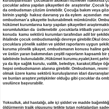
kuruluşlarından çocukların aldıkları hizmetler hakkında ç
çocuklar adına yapılan şikayetleri de araştırırlar .Çocuk İ
da ombudsman çözüm üretebilir. Çocuğa bakım veya göze
birinin yaptığı haksız davranış ya da eylem açısından 
ombudsman'a şikayette bulunabilmek mümkündür. Ombuds
hükümet kurumlarına karşı yapılan şikayetleri araştırmaktı
sorumlulukları da üstlenebilir .çocuklarla irtibatlı yani çocu
konuda kamu sektörü kurumları tarafından adil bir şekil
ihlalinde çocuk ombudsmanlığı devreye girebilir.Okul önc
çocuklara yönelik saldırı ve şiddet raporlarını uygun şekil
kuruma yönelik şikayet, ombudsmanın konusu haline geleb
ve üstün yararı bakımından çeşitli raporların kapsamlı bir ş
talebinde bulunulabilir..Hükümet kurumu,eyalet,kent,şehir,
ya da ilçe sağlık kurulu, valilik, belediye, karakol,itfaiye
hepsi ombudsmanın alanına girebilir. Ombudsman, resmi bil
olmak üzere kamu sektörü kuruluşlarının idari davranışlarıyla
ve bunları araştırır.yetişkinler olduğu gibi çocuklar da 
usulünce başvurabilir.
Yoksulluk, akıl hastalığı, aile içi şiddet ve madde bağımlılığ
öldürmenin trajik olgusunu tetikte tutan noktalardan sadec