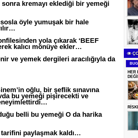
, sonra kremayı eklediği bir yemeği
u sosla öyle yumuşak bir hale
yılır…
onfilesinden yola çıkarak ‘BEEF
ek kalıcı mönüye ekler…
ÇO
r ve yemek dergileri aracılığıyla da
BUG
HER 
DEĞİ
nem’in oğlu, bir şeflik sınavına
vda bu yemeği pişirecekti ve
eneyimlettirdi…
RİSK
lduğu belli bu yemeği O da harika
tarifini paylaşmak kaldı…