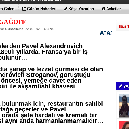
ÇİMENTO FARKI
LE MAXİMUM
 BULUTLARIN FATİHİ İLAN EDİLDİLER
STRATEJİSİ MİLYONLARCA DOLARLIK EKONOMİK KAT
o Galeri
Günün Haberleri
Köşe Yazarları
Anketler
AGAĞOFF
Bizi 
:00
Güncelleme:
22-06-2025 16:25:00
elerden Pavel Alexandrovich
890lı yıllarda, Fransa’ya bir iş
 bulunur…
ta şarap ve lezzet gurmesi de olan
ndrovich Stroganov, görüştüğü
 öncesi, yemeğe davet eden
biri ile akşamüstü khavesi
YA
ulunmak için, restaurantın sahibi
fağa geçerler ve Pavel
orada şefe hardalı ve kremalı bir
kisi aynı anda harmanlanmamalıdır…