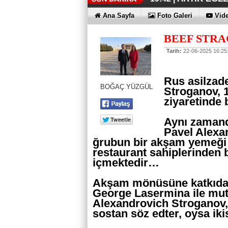
İŞTE OYAK 
HER YÖNÜY
ÜÇÜNCÜ KEZ
HOMEPORT 
İŞTE O 500
19:38 |
19:36 |
19:30 |
19:27 |
07:09 |
Ana Sayfa
Foto Galeri
Vide
SAĞLIYOR
BEEF STR
Tarih:
22-06-2025 16:25
Rus asilzad
BOĞAÇ YÜZGÜL
Stroganov, 1
ziyaretinde
Aynı zamand
Pavel Alexa
ğrubun bir akşam yemeği
restaurant sahiplerinden 
içmektedir…
Akşam mönüsüne katkıda b
George Lasermina ile mut
Alexandrovich Stroganov, 
sostan söz edter, oysa i