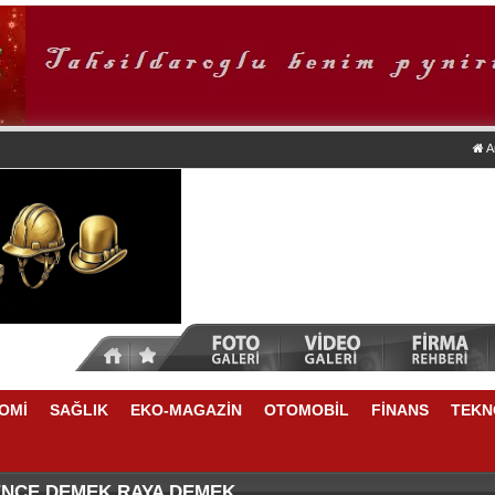
A
OMİ
SAĞLIK
EKO-MAGAZİN
OTOMOBİL
FİNANS
TEKN
TİKRARLI BÜYÜME İÇİN REKABETÇİLİĞİ ARTIRACAK 
NSU DURKUN'DAN YENİ DÖNEME İLİŞKİN ÖNEMLİ AÇ
ENCE DEMEK RAYA DEMEK