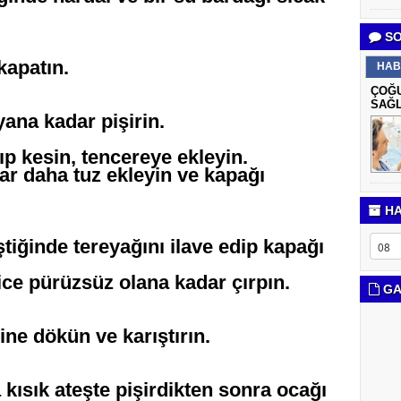
SO
kapatın.
HAB
ÇOĞU
SAĞL
ana kadar pişirin.
ıp kesin, tencereye ekleyin.
ar daha tuz ekleyin ve kapağı
HA
tiğinde tereyağını ilave edip kapağı
ice pürüzsüz olana kadar çırpın.
GA
ne dökün ve karıştırın.
kısık ateşte pişirdikten sonra ocağı