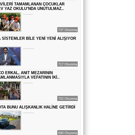
VİLERİ TAMAMLANAN ÇOCUKLAR
BİR ROMAN DAHA
V YAZ OKULU’NDA UNUTULMAZ..
........
EMİR EMİRHANOĞLU
737 Okunma
BAYRAMDA ARA VERİN
 SİSTEMLER BİLE YENİ YENİ ALIŞIYOR
.........
MACİT SOYDAN
DÜNYANIN MERKEZİNDE YAŞADIĞINI
717 Okunma
SANANLAR...
O ERKAL, ANIT MEZARININ
MLANMASIYLA VEFATININ İKİ..
........
702 Okunma
TA BUNU ALIŞKANLIK HALİNE GETİRDİ
.........
690 Okunma