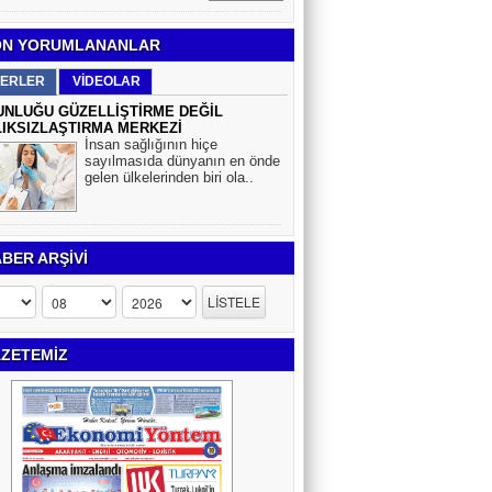
N YORUMLANANLAR
ERLER
VİDEOLAR
NLUĞU GÜZELLİŞTİRME DEĞİL
IKSIZLAŞTIRMA MERKEZİ
İnsan sağlığının hiçe
sayılmasıda dünyanın en önde
gelen ülkelerinden biri ola..
BER ARŞİVİ
ZETEMİZ