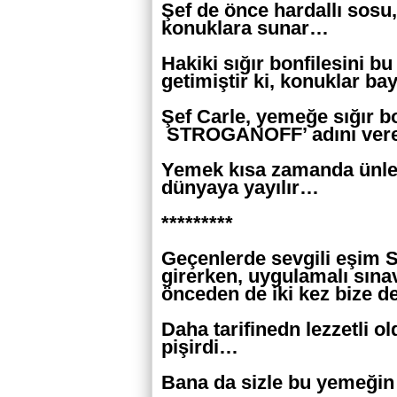
Şef de önce hardallı sosu
konuklara sunar…
Hakiki sığır bonfilesini b
getimiştir ki, konuklar ba
Şef Carle, yemeğe sığır b
STROGANOFF’ adını verer
Yemek kısa zamanda ünleni
dünyaya yayılır…
*********
Geçenlerde sevgili eşim Si
girerken, uygulamalı sına
önceden de iki kez bize d
Daha tarifinedn lezzetli o
pişirdi…
Bana da sizle bu yemeğin 