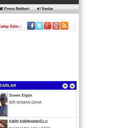
KI
Firma Rehberi
İlanlar
Takip Edin :
Sinem Elgün
BİR ROMAN DAHA
ZARLAR
EMİR EMİRHANOĞLU
BAYRAMDA ARA VERİN
MACİT SOYDAN