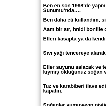
Ben en son 1998’de yapmı
Sunumu’nda….
Ben daha eti kullandım, s
Aam bir sır, hnidi bonfil
Etleri kasapta ya da kendi
Sıvı yağı tencereye alarak
Etler suyunu salacak ve 
kıymış olduğunuz soğan v
Tuz ve karabiberi ilave ed
kapatın.
Soğanlar yumuşayıp piştiğ