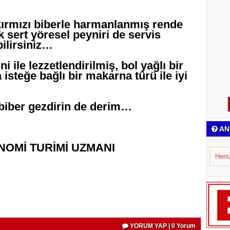
kırmızı biberle harmanlanmış rende
 sert yöresel peyniri de servis
ilirsiniz…
 ile lezzetlendirilmiş, bol yağlı bir
 isteğe bağlı bir makarna türü ile iyi
abiber gezdirin de derim…
AN
Mİ TURİMİ UZMANI
Henü
YORUM YAP | 0 Yorum