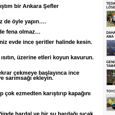
TEDA
ştım bir Ankara Şefler
LÖSE
iz de öyle yapın….
e de fena olmaz…
DAHA
AMA
niz evde ince şeritler halinde kesin.
 ısıtın, üzerine etleri koyun kavurun.
GENC
TAMA
tekrar çekmeye başlayınca ince
e sarımsağı ekleyin.
TOYO
ip çok ezmedten karıştırıp kapağını
inde hardal ve bir su bardağı sıcak