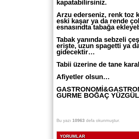
kapatabilirsiniz.
Arzu ederseniz, renk toz 
eski kaşar ya da rende çok
esnasındta tabağa ekleyeb
Tabak yanında sebzeli çeşni
erişte, uzun spagetti ya da
gidecektir…
Tabii üzerine de tane kar
Afiyetler olsun…
GASTRONOMİ&GASTRONO
GURME BOĞAÇ YÜZGÜL
Bu yazı
10963
defa okunmuştur.
YORUMLAR