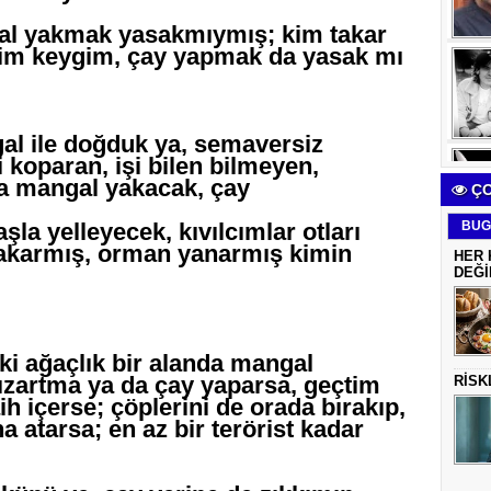
al yakmak yasakmıymış; kim takar
benim keygim, çay yapmak da yasak mı
l ile doğduk ya, semaversiz
 koparan, işi bilen bilmeyen,
la mangal yakacak, çay
ÇO
la yelleyecek, kıvılcımlar otları
BUG
yakarmış, orman yanarmış kimin
HER 
DEĞİ
ki ağaçlık bir alanda mangal
ızartma ya da çay yaparsa, geçtim
RİSK
h içerse; çöplerini de orada bırakıp,
a atarsa; en az bir terörist kadar