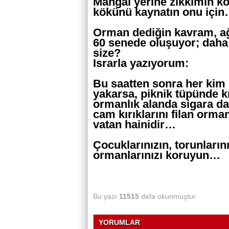
Mangal yerine zıkkımın kö
kökünü kaynatın onu içi
Orman dediğin kavram, ağ
60 senede oluşuyor; daha
size?
Israrla yazıyorum:
Bu saatten sonra her kim 
yakarsa, piknik tüpünde k
ormanlık alanda sigara dai
cam kırıklarını filan orman
vatan hainidir…
Çocuklarınızın, torunların
ormanlarınızı koruyun…
Bu yazı
11515
defa okunmuştur.
YORUMLAR