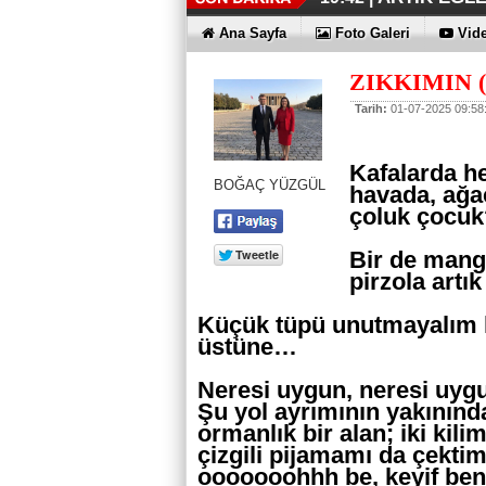
İŞTE OYAK 
HER YÖNÜY
ÜÇÜNCÜ KEZ
HOMEPORT 
İŞTE O 500
19:38 |
19:36 |
19:30 |
19:27 |
07:09 |
Ana Sayfa
Foto Galeri
Vide
SAĞLIYOR
ZIKKIMIN 
Tarih:
01-07-2025 09:58
Kafalarda he
BOĞAÇ YÜZGÜL
havada, ağaç
çoluk çocu
Bir de manga
pirzola artı
Küçük tüpü unutmayalım h
üstüne…
Neresi uygun, neresi uyg
Şu yol ayrımının yakınınd
ormanlık bir alan; iki kil
çizgili pijamamı da çektim
ooooooohhh be, keyif be