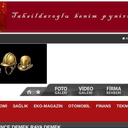
A
OMİ
SAĞLIK
EKO-MAGAZİN
OTOMOBİL
FİNANS
TEKN
TİKRARLI BÜYÜME İÇİN REKABETÇİLİĞİ ARTIRACAK 
NSU DURKUN'DAN YENİ DÖNEME İLİŞKİN ÖNEMLİ AÇ
ENCE DEMEK RAYA DEMEK