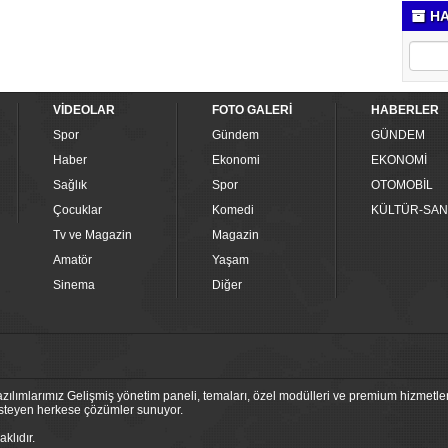
HA
VİDEOLAR
FOTO GALERİ
HABERLER
Spor
Gündem
GÜNDEM
Haber
Ekonomi
EKONOMİ
Sağlık
Spor
OTOMOBİL
Çocuklar
Komedi
KÜLTÜR-SAN
Tv ve Magazin
Magazin
Amatör
Yaşam
Sinema
Diğer
ılımlarımız Gelişmiş yönetim paneli, temaları, özel modülleri ve premium hizmetleri
 isteyen herkese çözümler sunuyor.
klıdır.