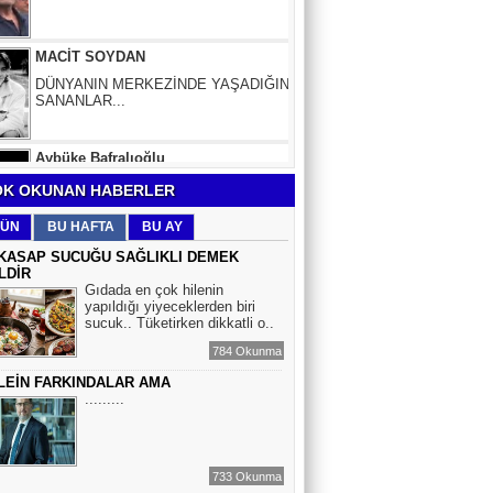
DÜNYANIN MERKEZİNDE YAŞADIĞINI
SANANLAR...
Aybüke Bafralıoğlu
FORO KÜLTÜRÜNÜN TRİBÜN
OYUNCULARI
BOĞAÇ YÜZGÜL
K OKUNAN HABERLER
TURİZM VE EĞİTİM
ÜN
BU HAFTA
BU AY
KASAP SUCUĞU SAĞLIKLI DEMEK
LDİR
Mr.Hiko...
Gıdada en çok hilenin
yapıldığı yiyeceklerden biri
KORKU VE ŞÜPHE
sucuk.. Tüketirken dikkatli o..
DÜŞMANLARINIZDIR...
784 Okunma
LEİN FARKINDALAR AMA
Çiğdem Yorgancıoğlu
.........
İkilikli ve İkircikli Tabiat Diyalektiğinde
Mobius Spiral Mucizeler, Akış ve Doğa
Döngüsünün Bilgeliği...
733 Okunma
Sinem Elgün