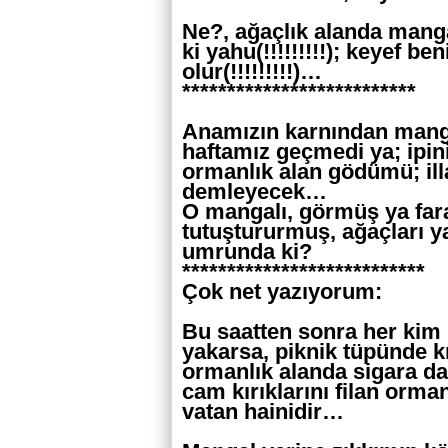
Ne?, ağaçlık alanda mang
ki yahu(!!!!!!!!!); keyef 
olur(!!!!!!!!!)…
**************************
Anamızın karnından manga
haftamız geçmedi ya; ipini
ormanlık alan gödümü; il
demleyecek…
O mangalı, görmüş ya faraş
tutuştururmuş, ağaçları 
umrunda ki?
***************************
Çok net yazıyorum:
Bu saatten sonra her kim 
yakarsa, piknik tüpünde k
ormanlık alanda sigara dai
cam kırıklarını filan orman
vatan hainidir…