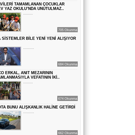
VİLERİ TAMAMLANAN ÇOCUKLAR
BİR ROMAN DAHA
V YAZ OKULU’NDA UNUTULMAZ..
........
EMİR EMİRHANOĞLU
705 Okunma
BAYRAMDA ARA VERİN
 SİSTEMLER BİLE YENİ YENİ ALIŞIYOR
.........
MACİT SOYDAN
DÜNYANIN MERKEZİNDE YAŞADIĞINI
684 Okunma
SANANLAR...
O ERKAL, ANIT MEZARININ
MLANMASIYLA VEFATININ İKİ..
........
674 Okunma
TA BUNU ALIŞKANLIK HALİNE GETİRDİ
.........
662 Okunma