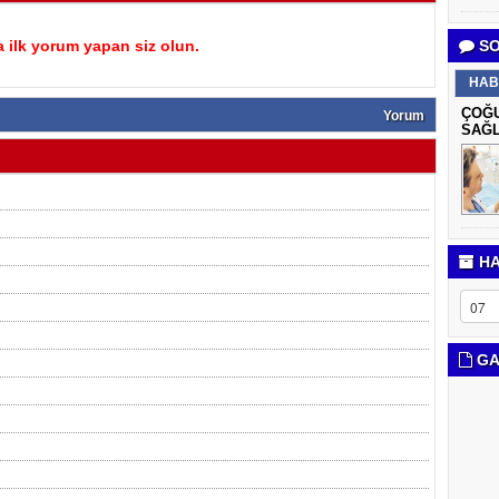
 ilk yorum yapan siz olun.
SO
HAB
ÇOĞU
Yorum
SAĞL
HA
GA