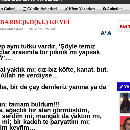
ÇİMENTO FARKI
LE MAXİMUM
 BULUTLARIN FATİHİ İLAN EDİLDİLER
STRATEJİSİ MİLYONLARCA DOLARLIK EKONOMİK KAT
o Galeri
Günün Haberleri
Köşe Yazarları
Anketler
(BARBE)KÖ(KÜ) KEYFİ
Bizi 
:00
Güncelleme:
01-07-2025 09:58:00
p aynı tutku vardır, ‘Şöyle temiz
lar arasında bir piknik mi yapsak
k?’…
l yaktık mı; cız-bız köfte, kanat, but,
k Allah ne verdiyse…
a, bir de çay demleriz yanına ya da
YA
un; tamam buldum!!!
a, ağaçlık bir alan görmüştüm,
im serdim mi; mangalı da yaktım mı,
 mi; bir kadeh te paryattım mı;
nim keyfim…