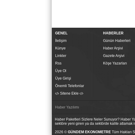
GENEL
HABERLER
İletişim
Günün Haberleri
Künye
Haber Arşivi
Linkler
Gazete Arşivi
Rss
Köşe Yazarları
Üye Ol
Üye Girişi
Önemli Telefonlar
Sitene Ekle
Haber Yazılımı
Haber Paketleri Sizlere Neler Sunuyor? Haber Yaz
sektöre yeni giren ya da sektörde kalite atlamak
2026 ©
GÜNDEM EKONOMETRE
Tüm Hakları Sa