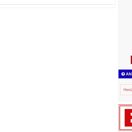
AN
Henü