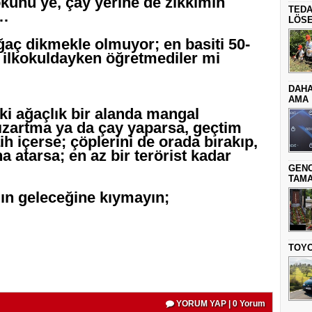
künü ye, çay yerine de zıkkımın
TEDA
n…
LÖSE
aç dikmekle olmuyor; en basiti 50-
 ilkokuldayken öğretmediler mi
DAHA
AMA
ki ağaçlık bir alanda mangal
ızartma ya da çay yaparsa, geçtim
h içerse; çöplerini de orada bırakıp,
a atarsa; en az bir terörist kadar
GENC
TAMA
ıın geleceğine kıymayın;
TOYO
YORUM YAP | 0 Yorum