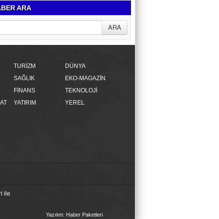
BER ARA
TURİZM
DÜNYA
SAĞLIK
EKO-MAGAZİN
FİNANS
TEKNOLOJİ
AT
YATIRIM
YEREL
 ile
Yazılım: Haber Paketleri