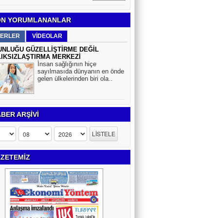
N YORUMLANANLAR
ERLER
VİDEOLAR
NLUĞU GÜZELLİŞTİRME DEĞİL
IKSIZLAŞTIRMA MERKEZİ
İnsan sağlığının hiçe
sayılmasıda dünyanın en önde
gelen ülkelerinden biri ola..
BER ARŞİVİ
ZETEMİZ