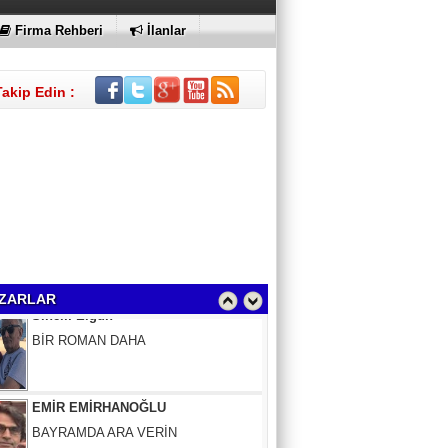
KI
Firma Rehberi
İlanlar
Takip Edin :
Sinem Elgün
BİR ROMAN DAHA
ZARLAR
EMİR EMİRHANOĞLU
BAYRAMDA ARA VERİN
MACİT SOYDAN