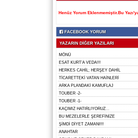
Henüz Yorum Eklenmemiştir.Bu Yazı'ya
FACEBOOK YORUM
YAZARIN DİĞER YAZILARI
MÖNÜ
ESAT KURT’A VEDA!!!
HERKES CAHİL; HERŞEY DAHİL
TİCARETTEKİ VATAN HAİNLERİ
ARKA PLANDAKİ KAMUFLAJ
TOUBER -2-
TOUBER -1-
KAÇIMIZ HATIRLIYORUZ...
BU MEZELERLE ŞEREFİNİZE
ŞİMDİ DİYET ZAMANI!!!
ANAHTAR