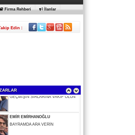
Firma Rehberi
İlanlar
Takip Edin :
Sinem Elgün
GEÇMİŞİN SIRLARINA VAKIF OLUN
ZARLAR
EMİR EMİRHANOĞLU
BAYRAMDA ARA VERİN
MACİT SOYDAN