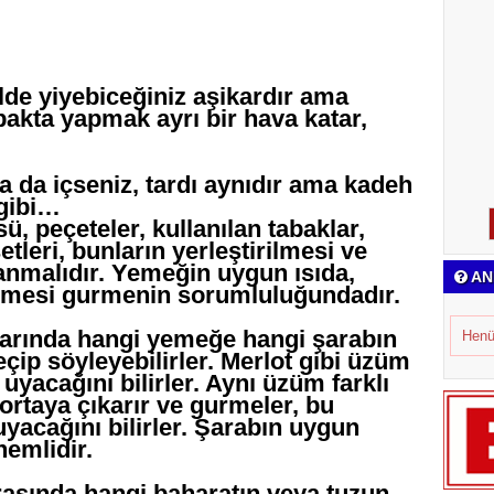
ilde yiyebiceğiniz aşikardır ama
abakta yapmak ayrı bir hava katar,
ta da içseniz, tardı aynıdır ama kadeh
 gibi…
, peçeteler, kullanılan tabaklar,
etleri, bunların yerleştirilmesi ve
lanmalıdır. Yemeğin uygun ısıda,
AN
dilmesi gurmenin sorumluluğundadır.
arında hangi yemeğe hangi şarabın
Henü
ip söyleyebilirler. Merlot gibi üzüm
uyacağını bilirler. Aynı üzüm farklı
 ortaya çıkarır ve gurmeler, bu
yacağını bilirler. Şarabın uygun
nemlidir.
rasında hangi baharatın veya tuzun