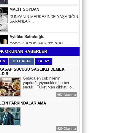
DÜNYANIN MERKEZİNDE YAŞADIĞINI
SANANLAR...
Aybüke Bafralıoğlu
FORO KÜLTÜRÜNÜN TRİBÜN
OYUNCULARI
BOĞAÇ YÜZGÜL
K OKUNAN HABERLER
TURİZM VE EĞİTİM
ÜN
BU HAFTA
BU AY
KASAP SUCUĞU SAĞLIKLI DEMEK
LDİR
Mr.Hiko...
Gıdada en çok hilenin
yapıldığı yiyeceklerden biri
KORKU VE ŞÜPHE
sucuk.. Tüketirken dikkatli o..
DÜŞMANLARINIZDIR...
657 Okunma
LEİN FARKINDALAR AMA
Çiğdem Yorgancıoğlu
.........
İkilikli ve İkircikli Tabiat Diyalektiğinde
Mobius Spiral Mucizeler, Akış ve Doğa
Döngüsünün Bilgeliği...
629 Okunma
Sinem Elgün