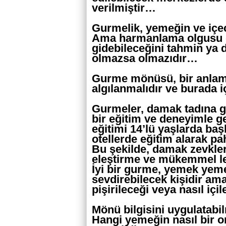
verilmiştir…
Gurmelik, yemeğin ve içece
Ama harmanlama olgusu d
gidebileceğini tahmin ya
olmazsa olmazıdır…
Gurme mönüsü, bir anlam
algılanmalıdır ve burada iç
Gurmeler, damak tadına güv
bir eğitim ve deneyimle ge
eğitimi 14’lü yaşlarda baş
otellerde eğitim alarak pa
Bu şekilde, damak zevkleri
eleştirme ve mükemmel lez
İyi bir gurme, yemek yem
sevdirebilecek kişidir am
pişirileceği veya nasıl iç
Mönü bilgisini uygulatabil
Hangi yemeğin nasıl bir o