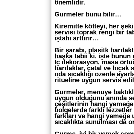
önemlidir.
Gurmeler bunu bilir…
Kiremitte köfteyi, her şek
servisi toprak rengi bir t
iştahı arttırır…
Bir şarabı, plasitk bardak
başka tabii ki, işte bunun
İç dekorasyon, masa örtüsü
bardaklar, çatal ve bıçak s
oda sıcaklığı özenle ayar
ritüeline uygun servis e
Gurmeler, menüye baktıkl
uygun olduğunu anında seç
çeşitlerinin hangi yemeğe 
bölgelerde farklı lezzetler
farkları ve hangi yemeğe u
sıcaklıkta sunulması da ö
Gurme, iyi bir yemek son