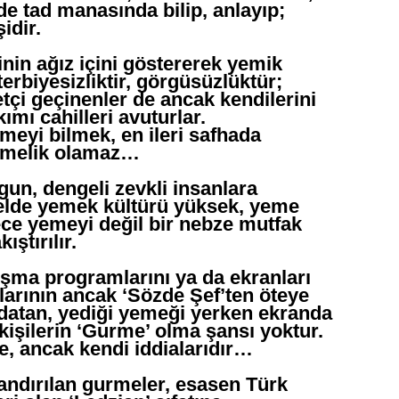
de tad manasında bilip, anlayıp;
idir.
nin ağız içini göstererek yemik
terbiyesizliktir, görgüsüzlüktür;
tçi geçinenler de ancak kendilerini
ımı cahilleri avuturlar.
eyi bilmek, en ileri safhada
urmelik olamaz…
lgun, dengeli zevkli insanlara
nelde yemek kültürü yüksek, yeme
ce yemeyi değil bir nebze mutfak
ıştırılır.
ışma programlarını ya da ekranları
arının ancak ‘Sözde Şef’ten öteye
datan, yediği yemeği yerken ekranda
 kişilerin ‘Gurme’ olma şansı yoktur.
de, ancak kendi iddialarıdır…
andırılan gurmeler, esasen Türk