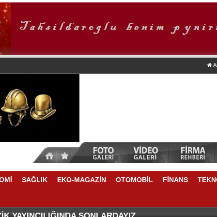
A
OMİ
SAĞLIK
EKO-MAGAZİN
OTOMOBİL
FİNANS
TEKN
ZASI ANKARA'DA
QUASAR ISTANBUL’DAN HAYVAN DOSTLARINA ÖZEL Y
İK YAYINCILIĞINDA SONLARDAYIZ