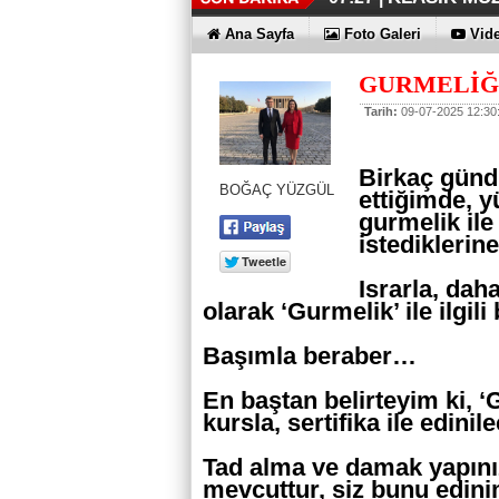
DÜZENLEME
ERKEN TEŞH
KAYIP RAK
EN İYİLER 
KOÇ GİBİ Y
DÖRT ŞİRKE
FUJİTSU'DA
07:17 |
07:12 |
06:33 |
06:28 |
06:23 |
06:17 |
06:13 |
Ana Sayfa
Foto Galeri
Vide
GURMELİĞ
Tarih:
09-07-2025 12:30
Birkaç günd
BOĞAÇ YÜZGÜL
ettiğimde, 
gurmelik ile
istedikleri
Israrla, dah
olarak ‘Gurmelik’ ile ilgil
Başımla beraber…
En baştan belirteyim ki, ‘
kursla, sertifika ile edinil
Tad alma ve damak yapını
mevcuttur, siz bunu edinim