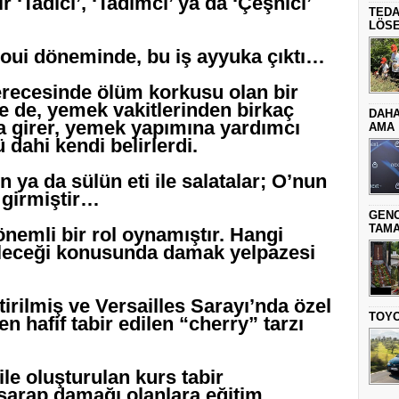
 ‘Tadıcı’, ‘Tadımcı’ ya da ‘Çeşnici’
TEDA
LÖSE
Loui döneminde, bu iş ayyuka çıktı…
erecesinde ölüm korkusu olan bir
le de, yemek vakitlerinden birkaç
DAHA
 girer, yemek yapımına yardımcı
AMA
 dahi kendi belirlerdi.
rcın ya da sülün eti ile salatalar; O’nun
 girmiştir…
GENC
TAMA
emli bir rol oynamıştır. Hangi
ileceği konusunda damak yelpazesi
tirilmiş ve Versailles Sarayı’nda özel
TOYO
n hafif tabir edilen “cherry” tarzı
ile oluşturulan kurs tabir
şarap damağı olanlara eğitim