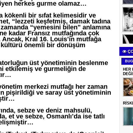
diyen herkes gurme olamaz…
kökenli bir sıfat kelimesidir ve
t, “lezzeti keşfetmiş, damak tadına
ı zamanda “yemesini bilen” anlamına
ine kadar Fransız mutfağında çok
. Ancak, Kral 16. Louis’in mutfağa
k kültürü önemli bir dönüşüm
ÇO
torluğun üst yönetiminin beslenme
BUG
ni etkilemiş ve gurmeliğin de
HER 
tır…
DEĞİ
, yönetim merkezi mutfağı her zaman
 pişirildiği ve saray üst yönetiminin
ştir…
RİSK
ında, sebze ve deniz mahsulü,
, et ve sebze, Osmanlı’da ise tatlı
gelişmiştir…