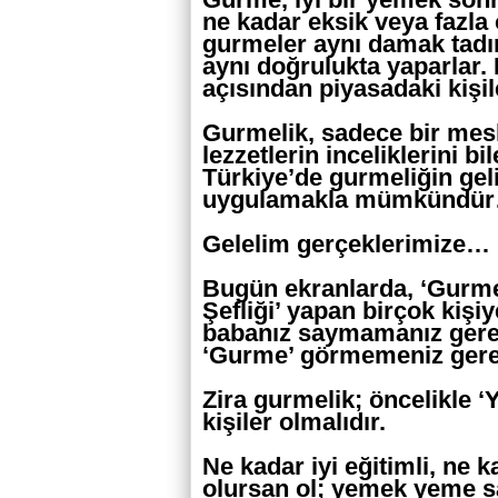
ne kadar eksik veya fazla
gurmeler aynı damak tadına
aynı doğrulukta yaparlar.
açısından piyasadaki kişil
Gurmelik, sadece bir mesle
lezzetlerin inceliklerini bi
Türkiye’de gurmeliğin ge
uygulamakla mümkündü
Gelelim gerçeklerimize…
Bugün ekranlarda, ‘Gurme’
Şefliği’ yapan birçok kişi
babanız saymamanız gerekti
‘Gurme’ görmemeniz ge
Zira gurmelik; öncelikle 
kişiler olmalıdır.
Ne kadar iyi eğitimli, ne 
olursan ol; yemek yeme s