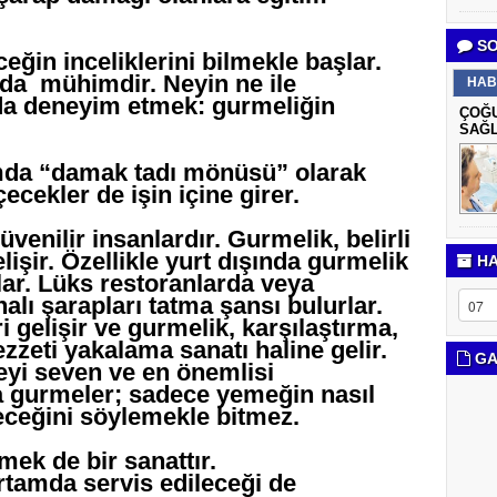
SO
ğin inceliklerini bilmekle başlar.
a mühimdir. Neyin ne ile
HAB
 da deneyim etmek: gurmeliğin
ÇOĞU
SAĞL
da “damak tadı mönüsü” olarak
ecekler de işin içine girer.
enilir insanlardır. Gurmelik, belirli
lişir. Özellikle yurt dışında gurmelik
HA
lar. Lüks restoranlarda veya
halı şarapları tatma şansı bulurlar.
 gelişir ve gurmelik, karşılaştırma,
zeti yakalama sanatı haline gelir.
GA
eyi seven ve en önemlisi
a gurmeler; sadece yemeğin nasıl
ileceğini söylemekle bitmez.
mek de bir sanattır.
rtamda servis edileceği de