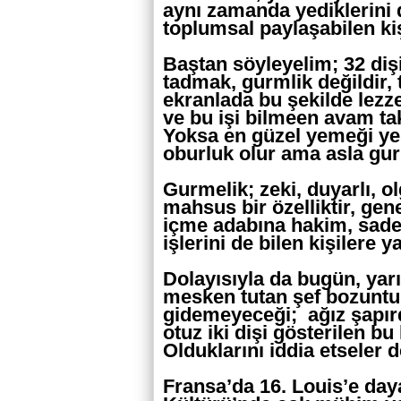
aynı zamanda yediklerini 
toplumsal paylaşabilen kiş
Baştan söyleyelim; 32 dişi
tadmak, gurmlik değildir, 
ekranlada bu şekilde lezze
ve bu işi bilmeen avam tak
Yoksa en güzel yemeği yem
oburluk olur ama asla g
Gurmelik; zeki, duyarlı, o
mahsus bir özelliktir, ge
içme adabına hakim, sade
işlerini de bilen kişilere yak
Dolayısıyla da bugün, yar
mesken tutan şef bozuntul
gidemeyeceği; ağız şapır
otuz iki dişi gösterilen bu
Olduklarını iddia etseler 
Fransa’da 16. Louis’e day