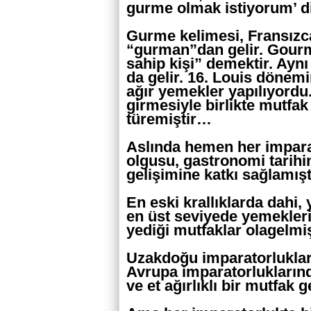
gurme olmak istiyorum’ 
Gurme kelimesi, Fransızca 
“gurman”dan gelir. Gourme
sahip kişi” demektir. Ayn
da gelir. 16. Louis dönem
ağır yemekler yapılıyordu
girmesiyle birlikte mutfa
türemiştir…
Aslında hemen her impara
olgusu, gastronomi tarihi
gelişimine katkı sağlamış
En eski krallıklarda dahi
en üst seviyede yemeklerin
yediği mutfaklar olagelmi
Uzakdoğu imparatorluklar
Avrupa imparatorluklarında
ve et ağırlıklı bir mutfak 