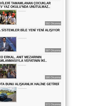
VİLERİ TAMAMLANAN ÇOCUKLAR
GEÇMİŞİN SIRLARINA VAKIF OLUN
V YAZ OKULU’NDA UNUTULMAZ..
........
EMİR EMİRHANOĞLU
592 Okunma
BAYRAMDA ARA VERİN
 SİSTEMLER BİLE YENİ YENİ ALIŞIYOR
.........
MACİT SOYDAN
DÜNYANIN MERKEZİNDE YAŞADIĞINI
587 Okunma
SANANLAR...
O ERKAL, ANIT MEZARININ
MLANMASIYLA VEFATININ İKİ..
........
580 Okunma
TA BUNU ALIŞKANLIK HALİNE GETİRDİ
.........
572 Okunma