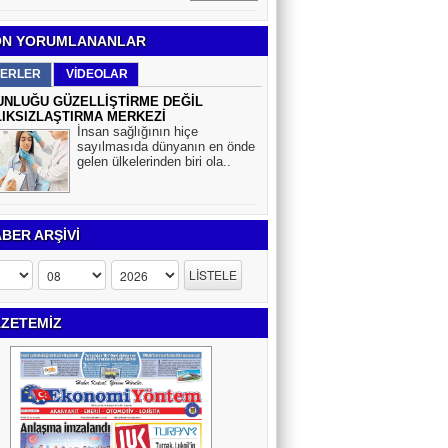
N YORUMLANANLAR
ERLER
VİDEOLAR
NLUĞU GÜZELLİŞTİRME DEĞİL
IKSIZLAŞTIRMA MERKEZİ
İnsan sağlığının hiçe
sayılmasıda dünyanın en önde
gelen ülkelerinden biri ola..
BER ARŞİVİ
ZETEMİZ