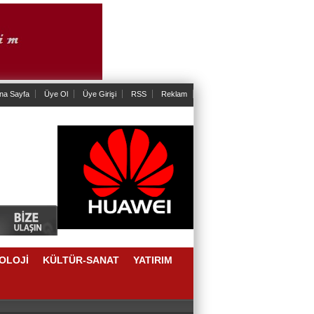
na Sayfa
Üye Ol
Üye Girişi
RSS
Reklam
OLOJİ
KÜLTÜR-SANAT
YATIRIM
AKLAŞIM