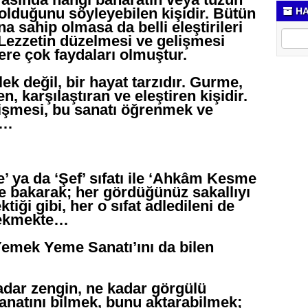
 olduğunu söyleyebilen kişidir. Bütün
HA
 sahip olmasa da belli eleştirileri
 Lezzetin düzelmesi ve gelişmesi
ere çok faydaları olmuştur.
k değil, bir hayat tarzıdır. Gurme,
len, karşılaştıran ve eleştiren kişidir.
lişmesi, bu sanatı öğrenmek ve
r…
 ya da ‘Şef’ sıfatı ile ‘Ahkâm Kesme
ye bakarak; her gördüğünüz sakallıyı
ği gibi, her o sıfat adledileni de
rekmekte…
‘Yemek Yeme Sanatı’ını da bilen
kadar zengin, ne kadar görgülü
anatını bilmek, bunu aktarabilmek;