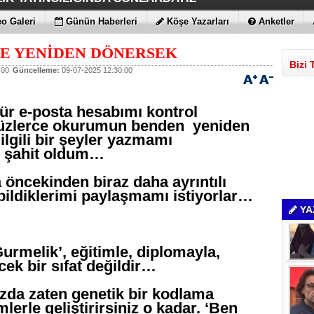
Yİ DESTEKLİYORLARMIŞ
İS FITIKTA DA ÖNEMLİ
AMLARI BİLE KORKUTTU
DEĞİL EN UYGUNLAR
ATIRIM YAPTILAR
T DAHA!!!
N YENİ RENK
o Galeri
Günün Haberleri
Köşe Yazarları
Anketler
E YENİDEN DÖNERSEK
Bizi 
:00
Güncelleme:
09-07-2025 12:30:00
ür e-posta hesabımı kontrol
yüzlerce okurumun benden yeniden
 ilgili bir şeyler yazmamı
ne şahit oldum…
a öncekinden biraz daha ayrıntılı
i bildiklerimi paylaşmamı istiyorlar…
YA
Gurmelik’, eğitimle, diplomayla,
ecek bir sıfat değildir…
zda zaten genetik bir kodlama
lerle geliştirirsiniz o kadar. ‘Ben