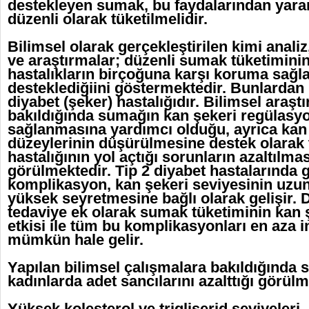
destekleyen sumak, bu faydalarından yara
düzenli olarak tüketilmelidir.
Bilimsel olarak gerçekleştirilen kimi anali
ve araştırmalar; düzenli sumak tüketimini
hastalıkların birçoğuna karşı koruma sağla
desteklediğiini göstermektedir. Bunlardan 
diyabet (şeker) hastalığıdır. Bilimsel araşt
bakıldığında sumağın kan şekeri regülas
sağlanmasına yardımcı olduğu, ayrıca kan 
düzeylerinin düşürülmesine destek olarak t
hastalığının yol açtığı sorunların azaltılma
görülmektedir. Tip 2 diyabet hastalarında 
komplikasyon, kan şekeri seviyesinin uzu
yüksek seyretmesine bağlı olarak gelişir. 
tedaviye ek olarak sumak tüketiminin kan 
etkisi ile tüm bu komplikasyonları en aza 
mümkün hale gelir.
Yapılan bilimsel çalışmalara bakıldığında
kadınlarda adet sancılarını azalttığı görülm
Yüksek kolesterol ve trigliserid seviyeleri