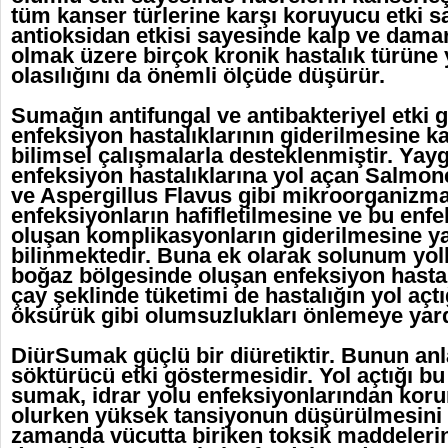
tüm kanser türlerine karşı koruyucu etki sa
antioksidan etkisi sayesinde kalp ve damar
olmak üzere birçok kronik hastalık türün
olasılığını da önemli ölçüde düşürür.
Sumağın antifungal ve antibakteriyel etki 
enfeksiyon hastalıklarının giderilmesine ka
bilimsel çalışmalarla desteklenmiştir. Yay
enfeksiyon hastalıklarına yol açan Salmo
ve Aspergillus Flavus gibi mikroorganizmal
enfeksiyonların hafifletilmesine ve bu enf
oluşan komplikasyonların giderilmesine y
bilinmektedir. Buna ek olarak solunum yoll
boğaz bölgesinde oluşan enfeksiyon hasta
çay şeklinde tüketimi de hastalığın yol açtı
öksürük gibi olumsuzlukları önlemeye yard
DiürSumak güçlü bir diüretiktir. Bunun anl
söktürücü etki göstermesidir. Yol açtığı bu
sumak, idrar yolu enfeksiyonlarından kor
olurken yüksek tansiyonun düşürülmesini 
zamanda vücutta biriken toksik maddelerin 