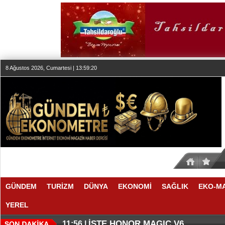
8 Ağustos 2026, Cumartesi | 13:59:21
GÜNDEM
TURİZM
DÜNYA
EKONOMİ
SAĞLIK
EKO-M
YEREL
THY REKOR KIRMAYI SEVİYOR
ÖZEL FİYATLARLA GELDİLER
12:17 |
12:02 |
İŞTE HONOR MAGIC V6
11:56 |