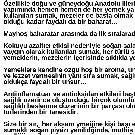
Özellikle doğu ve güneydoğu Anadolu ille
yapımında hemen hemen de her yemek ya 
kullanılan sumak, mezeler de başta olmak ü
olduğu kadar faydalı da bir baharat…
Mayhoş baharatar arasında da ilk sıralara
Kokuyu azaltıcı etkisi nedeniyle soğan sal
yaygın olarak kullanılan sumak, her türlü s
yemeklerin, mezelerin içerisinde sıklıkla yer
Yemeklere kendine özgü hoş bir aroma, un
ve lezzet vermesinin yanı sıra sumak, sağl
oldukça faydalı bir unsur…
Antiinflamatuar ve antioksidan etkileri ba
sağlık üzerinde oluşturduğu birçok olumlu
sağlıklı beslenme düzeninin bir parçası o
türlerinden bir tanesidir.
Size bir sır, her akşam ymeğine kişi başı
sumaklı soğan piyazı yenilidğinde, müthiş 