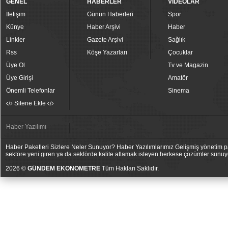
GENEL
HABERLER
VİDEOLAR
İletişim
Günün Haberleri
Spor
Künye
Haber Arşivi
Haber
Linkler
Gazete Arşivi
Sağlık
Rss
Köşe Yazarları
Çocuklar
Üye Ol
Tv ve Magazin
Üye Girişi
Amatör
Önemli Telefonlar
Sinema
Sitene Ekle
Haber Yazılımı
Haber Paketleri Sizlere Neler Sunuyor? Haber Yazılımlarımız Gelişmiş yönetim pan
sektöre yeni giren ya da sektörde kalite atlamak isteyen herkese çözümler sunuy
2026 ©
GÜNDEM EKONOMETRE
Tüm Hakları Saklıdır.