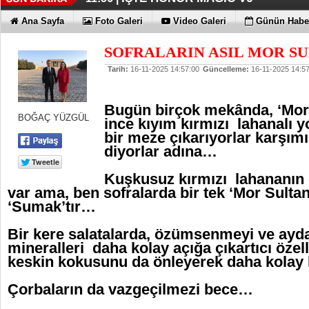
TECNO'DA YENİLİKLER VAR
11:53 |
Ana Sayfa
Foto Galeri
Video Galeri
Günün Haber
SOFRALARIN ASIL MOR SU
Tarih:
16-11-2025 14:57:00
Güncelleme:
16-11-2025 14:57
Bugün birçok mekânda, ‘Mor S
BOĞAÇ YÜZGÜL
ince kıyım kırmızı lahanalı y
bir meze çıkarıyorlar karşımı
diyorlar adına…
Kuşkusuz kırmızı lahananın 
var ama, ben sofralarda bir tek ‘Mor Sultan
‘Sumak’tır…
Bir kere salatalarda, özümsenmeyi ve ayda
mineralleri daha kolay açığa çıkartıcı özell
keskin kokusunu da önleyerek daha kolay
Çorbaların da vazgeçilmezi bece…