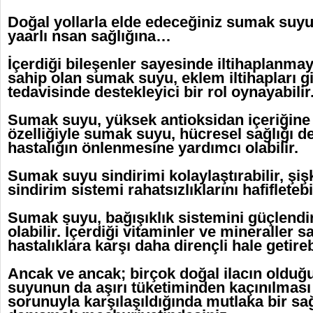
Doğal yollarla elde edeceğiniz sumak suy
yaarlı nsan sağlığına…
İçerdiği bileşenler sayesinde iltihaplanmayı
sahip olan sumak suyu, eklem iltihapları gib
tedavisinde destekleyici bir rol oynayabilir
Sumak suyu, yüksek antioksidan içeriğine 
özelliğiyle sumak suyu, hücresel sağlığı d
hastalığın önlenmesine yardımcı olabilir.
Sumak suyu sindirimi kolaylaştırabilir, şişk
sindirim sistemi rahatsızlıklarını hafifletebil
Sumak suyu, bağışıklık sistemini güçlend
olabilir. İçerdiği vitaminler ve mineraller
hastalıklara karşı daha dirençli hale getirebi
Ancak ve ancak; birçok doğal ilacın olduğ
suyunun da aşırı tüketiminden kaçınılması 
sorunuyla karşılaşıldığında mutlaka bir s