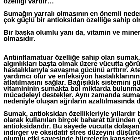
özelliği vardır…
Sumağın yarralı olmasının en önemli neden
çok güçlü bir antioksidan özelliğe sahip 
Bir başka olumlu yanı da, vitamin ve miner
olmasıdır.
Antiinflamatuar özelliğe sahip olan sumak
algınlıkları başta olmak üzere vücutta gör
hastalıklarıyla savaşma gücünü arttırır. A
yardımcı olur ve enfeksiyon hastalıklarının
atlatılmasını sağlar. Bağışıklık sistemini 
vitamininin sumakta bol miktarda bulunma
mücadeleyi destekler. Aynı zamanda sumak,
nedeniyle oluşan ağrıların azaltılmasında d
Sumak, antioksidan özellikleriyle yıllardır 
olarak kullanılan birçok baharat türünden 
antioksidandır. Bu sayede vücutta dolaşan 
indirger ve oksidatif stres düzeyini düşürür
olumlu etki sayesinde hücrelerin kanserle