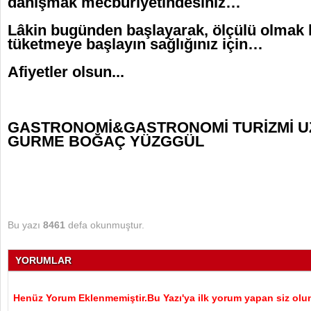
danışmak mecburiyetindesiniz…
Lâkin bugünden başlayarak, ölçülü olmak
tüketmeye başlayın sağlığınız için…
Afiyetler olsun...
GASTRONOMİ&GASTRONOMİ TURİZMİ U
GURME BOĞAÇ YÜZGGÜL
Bu yazı
8461
defa okunmuştur.
YORUMLAR
Henüz Yorum Eklenmemiştir.Bu Yazı'ya ilk yorum yapan siz olu