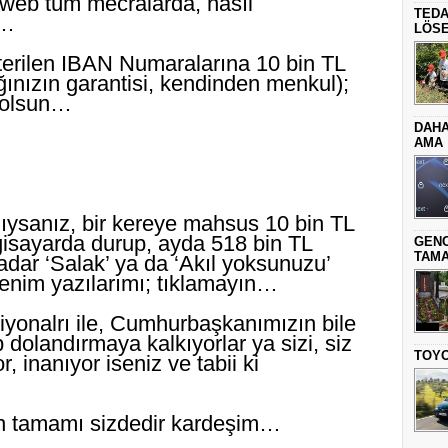
, web tüm mecralarda, nasıl
TEDA
r…
LÖSE
terilen IBAN Numaralarına 10 bin TL
ınızın garantisi, kendinden menkul);
n olsun…
DAHA
AMA
ıysanız, bir kereye mahsus 10 bin TL
gisayarda durup, ayda 518 bin TL
GENC
TAMA
dar ‘Salak’ ya da ‘Akıl yoksunuzu’
benim yazılarımı; tıklamayın…
iyonalrı ile, Cumhurbaşkanımızın bile
ip dolandırmaya kalkıyorlar ya sizi, siz
TOYO
, inanıyor iseniz ve tabii ki
tin tamamı sizdedir kardeşim…