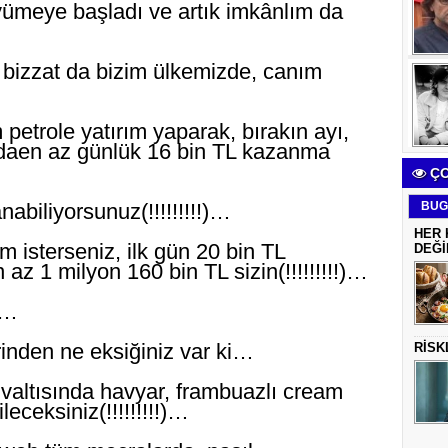
üyümeye başladı ve artık imkânlım da
 bizzat da bizim ülkemizde, canım
m petrole yatırım yaparak, bırakın ayı,
o daen az günlük 16 bin TL kazanma
ÇO
abiliyorsunuz(!!!!!!!!!)…
BUG
HER 
isterseniz, ilk gün 20 bin TL
DEĞİ
 az 1 milyon 160 bin TL sizin(!!!!!!!!!)…
)…
inden ne eksiğiniz var ki…
RİSK
altısında havyar, frambuazlı cream
ceksiniz(!!!!!!!!!)…