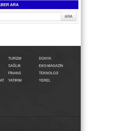
BER ARA
TURİZM
DÜNYA
SAĞLIK
EKO-MAGAZİN
FİNANS
TEKNOLOJİ
AT
YATIRIM
YEREL