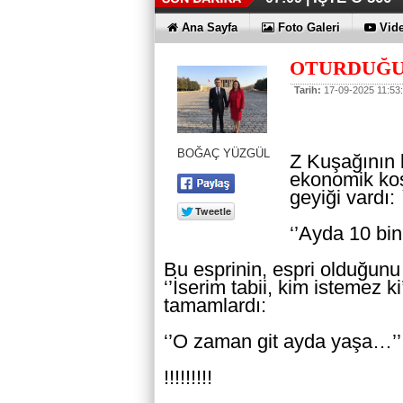
Ana Sayfa
Foto Galeri
Vide
OTURDUĞU
Tarih:
17-09-2025 11:53
BOĞAÇ YÜZGÜL
Z Kuşağının 
ekonomik koşu
geyiği vardı:
‘’Ayda 10 bin
Bu esprinin, espri olduğunu
‘’İserim tabii, kim istemez k
tamamlardı:
‘’O zaman git ayda yaşa…’’
!!!!!!!!!