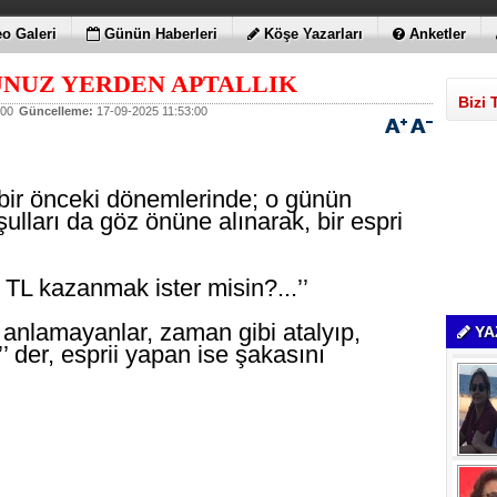
o Galeri
Günün Haberleri
Köşe Yazarları
Anketler
NUZ YERDEN APTALLIK
Bizi 
:00
Güncelleme:
17-09-2025 11:53:00
bir önceki dönemlerinde; o günün
lları da göz önüne alınarak, bir espri
 TL kazanmak ister misin?...’’
 anlamayanlar, zaman gibi atalyıp,
YA
i’’ der, esprii yapan ise şakasını