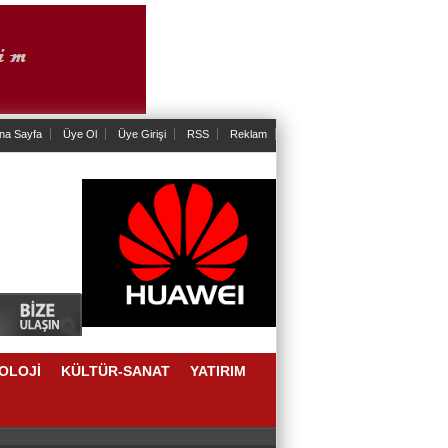
na Sayfa
Üye Ol
Üye Girişi
RSS
Reklam
OLOJİ
KÜLTÜR-SANAT
YATIRIM