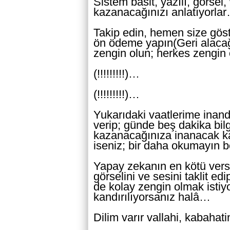
Sistem basit, yazılı, görsel
kazanacağınızı anlatıyorla
Takip edin, hemen size gös
ön ödeme yapın(Geri alacağ
zengin olun; herkes zengi
(!!!!!!!!!)…
(!!!!!!!!!)…
Yukarıdaki vaatlerime inand
verip; günde beş dakika bil
kazanacağınıza inanacak ka
iseniz; bir daha okumayın 
Yapay zekanın en kötü vers
görselini ve sesini taklit ed
de kolay zengin olmak istiyor
kandırılıyorsanız halâ…
Dilim varır vallahi, kabaha