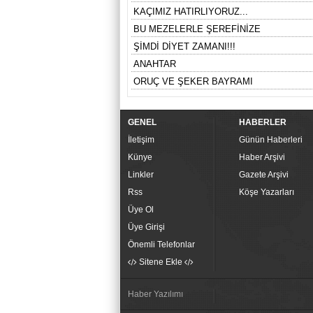
KAÇIMIZ HATIRLIYORUZ...
BU MEZELERLE ŞEREFİNİZE
ŞİMDİ DİYET ZAMANI!!!
ANAHTAR
ORUÇ VE ŞEKER BAYRAMI
GENEL
HABERLER
İletişim
Günün Haberleri
Künye
Haber Arşivi
Linkler
Gazete Arşivi
Rss
Köşe Yazarları
Üye Ol
Üye Girişi
Önemli Telefonlar
Sitene Ekle
Haber Yazılımı