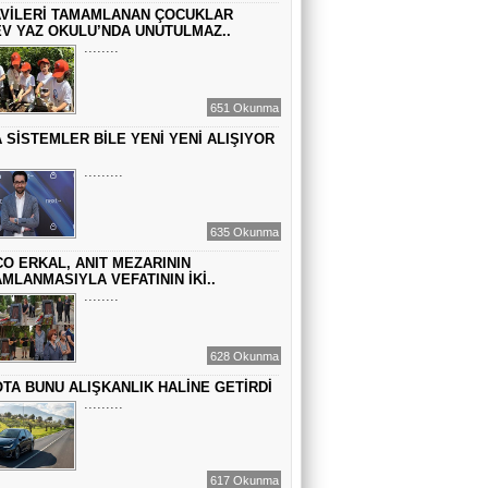
Sinem Elgün
VİLERİ TAMAMLANAN ÇOCUKLAR
V YAZ OKULU’NDA UNUTULMAZ..
GEÇMİŞİN SIRLARINA VAKIF OLUN
........
651 Okunma
EMİR EMİRHANOĞLU
 SİSTEMLER BİLE YENİ YENİ ALIŞIYOR
BAYRAMDA ARA VERİN
.........
MACİT SOYDAN
635 Okunma
DÜNYANIN MERKEZİNDE YAŞADIĞINI
SANANLAR...
O ERKAL, ANIT MEZARININ
MLANMASIYLA VEFATININ İKİ..
........
628 Okunma
TA BUNU ALIŞKANLIK HALİNE GETİRDİ
.........
617 Okunma