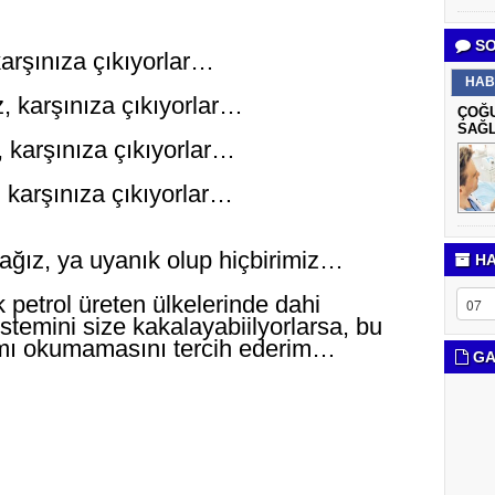
SO
arşınıza çıkıyorlar…
HAB
 karşınıza çıkıyorlar…
ÇOĞU
SAĞL
 karşınıza çıkıyorlar…
 karşınıza çıkıyorlar…
ağız, ya uyanık olup hiçbirimiz…
HA
petrol üreten ülkelerinde dahi
istemini size kakalayabiilyorlarsa, bu
ımı okumamasını tercih ederim…
GA