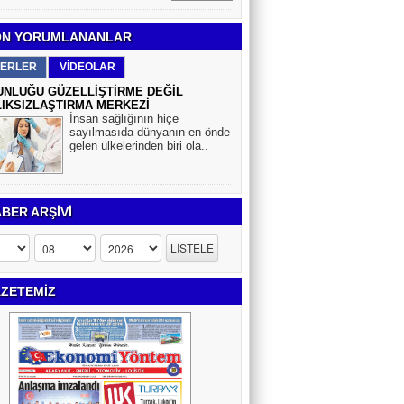
N YORUMLANANLAR
ERLER
VİDEOLAR
NLUĞU GÜZELLİŞTİRME DEĞİL
IKSIZLAŞTIRMA MERKEZİ
İnsan sağlığının hiçe
sayılmasıda dünyanın en önde
gelen ülkelerinden biri ola..
BER ARŞİVİ
ZETEMİZ