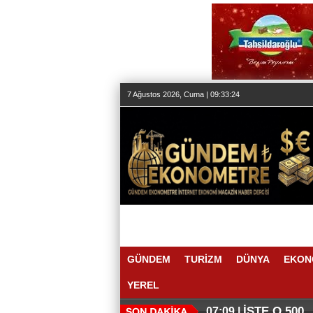
7 Ağustos 2026, Cuma | 09:33:24
GÜNDEM
TURİZM
DÜNYA
EKON
YEREL
İŞTE O 500
07:09 |