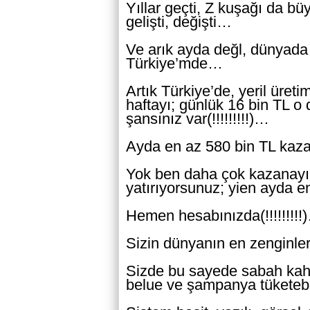
Yıllar geçti, Z kuşağı da b
gelişti, değişti…
Ve arık ayda değl, dünyada
Türkiye’mde…
Artık Türkiye’de, yeril üreti
haftayı; günlük 16 bin TL 
şansınız var(!!!!!!!!!)…
Ayda en az 580 bin TL kazan
Yok ben daha çok kazanayım 
yatırıyorsunuz; yien ayda en
Hemen hesabınızda(!!!!!!!!!
Sizin dünyanın en zenginler
Sizde bu sayede sabah kahv
belue ve şampanya tüketebile