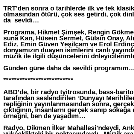
TRT’den sonra o tarihlerde ilk ve tek klas
olmasından ötürü, çok ses getirdi, çok dinl
da sevldi…
Programa, Hikmet Şimşek, Rengin Gökmen
suna Kan, Hüsein Sermet, Gülsin Onay, Al
Ediz, Emin Güven Yeşilçam ve Erol Erdinç 
donyamızın duayen isimlerini canlı yayında
müzik ile ilgili düşüncelerini dnleyicileri
Günden güne daha da sevildi programım
**************************
ABD’de, bir radyo tyitrosunda, bass-barit
tarafından seslendirilen ‘Dünyayı Merihlile
repliğinin yayınlanmasından sonra, gerçek
çıktığının, insanlarnı gerçek sanıp sokağ
örneğni, ben de yaşadım…
Radyo, Dikmen İlker Mahallesi’ndeydi, Ank
yükseklikteki bir noktasındaydı. Müzik ar