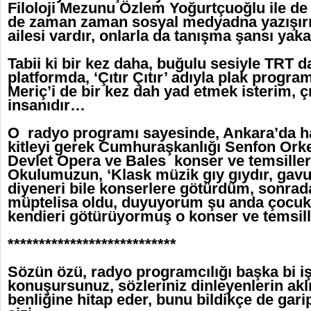
Filoloji Mezunu Özlem Yoğurtçuoğlu ile de
de zaman zaman sosyal medyadna yazışırız
ailesi vardır, onlarla da tanışma şansı ya
Tabii ki bir kez daha, buğulu sesiyle TRT d
platformda, ‘Çıtır Çıtır’ adıyla plak progr
Meriç’i de bir kez dah yad etmek isterim, ç
insanıdır…
O radyo programı sayesinde, Ankara’da hatı
kitleyi gerek Cumhuraşkanlığı Senfon Orke
Devlet Opera ve Bales konser ve temsille
Okulumuzun, ‘Klask müzik gıy gıydır, gavur 
diyeneri bile konserlere götürdüm, sonrada
müptelisa oldu, duyuyorum şu anda çocukla
kendieri götürüyormuş o konser ve temsil
***************************
Sözün özü, radyo programcılığı başka bi işt
konuşursunuz, sözleriniz dinleyenlerin akl
benliğine hitap eder, bunu bildikçe de gari