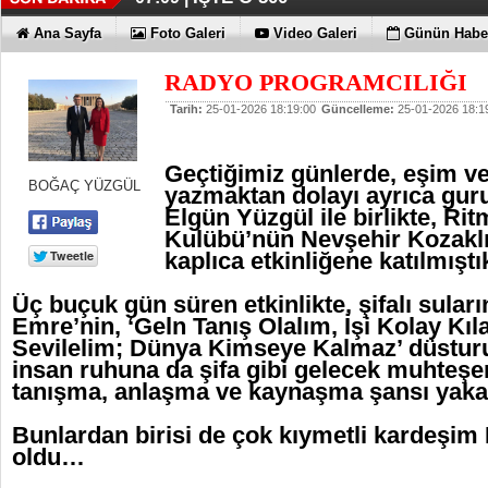
Ana Sayfa
Foto Galeri
Video Galeri
Günün Haber
RADYO PROGRAMCILIĞI
Tarih:
25-01-2026 18:19:00
Güncelleme:
25-01-2026 18:1
Geçtiğimiz günlerde, eşim v
BOĞAÇ YÜZGÜL
yazmaktan dolayı ayrıca gu
Elgün Yüzgül ile birlikte, Ri
Kulübü’nün Nevşehir Kozaklı
kaplıca etkinliğene katılmışt
Üç buçuk gün süren etkinlikte, şifalı sular
Emre’nin, ‘Geln Tanış Olalım, İşi Kolay Kıl
Sevilelim; Dünya Kimseye Kalmaz’ düstur
insan ruhuna da şifa gibi gelecek muhteşe
tanışma, anlaşma ve kaynaşma şansı yak
Bunlardan birisi de çok kıymetli kardeşim
oldu…