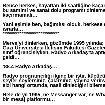
Bence herkes, hayattan iki saatliğine kaç
bu samimi ve sanat dolu programı dinlemel
kaçırmamalı…
Yani eşimle ben, bağımlısı olduk, herkese
ısrarla…
***************************
Merve’yi dinlerken, gözümde 1995 yılında
Gazi Üniversitesi İletişim Fakültesi Gazet
sınıf öğrencisiyken, Radyo Arkadaş’ta ap
geldi…
’88.4 Radyo Arkadaş…’
Radyo programcılığı ilginç bir iştir, küçüc
şeyler söylersiniz, çalarsınız, yayına verir
sizi hangi ortamda, nasil dinlediğini bile
Hele de yıl 1995, ne Messanger var, ne Wh
bir mesaj platformu…