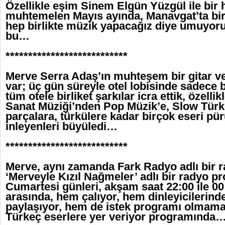
Özellikle eşim Sinem Elgün Yüzgül ile bir h
muhtemelen Mayıs ayında, Manavgat’ta bir 
hep birlikte müzik yapacağız diye umuyoru
bu…
***************************
Merve Serra Adaş’ın muhteşem bir gitar v
var; üç gün süreyle otel lobisinde sadece 
tüm otele birliket şarkılar icra ettik, özelli
Sanat Müziği’nden Pop Müzik’e, Slow Türk’
parçalara, türkülere kadar birçok eseri pür
inleyenleri büyüledi…
***************************
Merve, aynı zamanda Fark Radyo adlı bir 
‘Merveyle Kızıl Nağmeler’ adlı bir radyo p
Cumartesi günleri, akşam saat 22:00 ile 00:
arasında, hem çalıyor, hem dinleyicilerind
paylaşıyor, hem de istek programı olmama
Türkeç eserlere yer veriyor programında