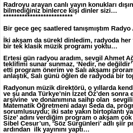
Radroyu arayan canlı yayın konukları dışın
bilmediğiniz binlerce kişi dinler sizi…
**************************
Bir gece geç saatlered tanışmıştım Radyo
İki akşam da sürekl dinledim, radyoda her 
bir tek klasik müzik programı yoktu…
Ertesi gün radyou aradım, sevgil Ahmet Ağa
teklifimi sunar sunmaz, ‘Nedir, ne değildi
etti program önerim ve Salı akşamı pror
anlaştık, Salı günü öğlen de radyoda bir t
Radyonun müzik direktörü, o yıllarda kend
ve şu anda Türkye’nin İzzet Öz’den sonra e
arşivine ve donanımına saihp olan sevgili 
Matematik Öğretmeni adayı Seda da, prog
sorumlusuydu; iki sate yakın birtoplantı y
Size’ adını verdiğim program o akşam çok
Sibel Cesur’un, ‘Söz Sürgünleri’ adlı şiir 
ardından ilk yayınını yaptı…