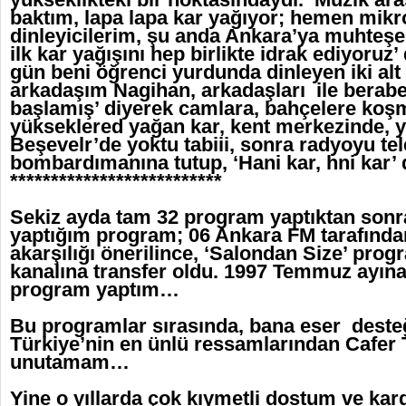
baktım, lapa lapa kar yağıyor; hemen mikr
dinleyicilerim, şu anda Ankara’ya muhteşe
ilk kar yağışını hep birlikte idrak ediyoruz’
gün beni öğrenci yurdunda dinleyen iki alt 
arkadaşım Nagihan, arkadaşları ile beraber
başlamış’ diyerek camlara, bahçelere koş
yükseklered yağan kar, kent merkezinde, 
Beşevelr’de yoktu tabiii, sonra radyoyu te
bombardımanına tutup, ‘Hani kar, hni kar’
**************************
Sekiz ayda tam 32 program yaptıktan sonra
yaptığım program; 06 Ankara FM tarafında
akarşılığı önerilince, ‘Salondan Size’ pro
kanalına transfer oldu. 1997 Temmuz ayına
program yaptım…
Bu programlar sırasında, bana eser deste
Türkiye’nin en ünlü ressamlarından Cafer T
unutamam…
Yine o yıllarda çok kıymetli dostum ve ka