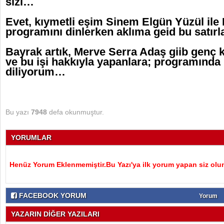
sizi…
Evet, kıymetli eşim Sinem Elgün Yüzül ile
programını dinlerken aklıma geid bu satır
Bayrak artık, Merve Serra Adaş giib genç 
ve bu işi hakkıyla yapanlara; programında u
diliyorum…
Bu yazı
7948
defa okunmuştur.
YORUMLAR
Henüz Yorum Eklenmemiştir.Bu Yazı'ya ilk yorum yapan siz olu
FACEBOOK YORUM
Yorum
YAZARIN DİĞER YAZILARI