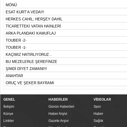
MÖNÜ
ESAT KURT’A VEDA!!!
HERKES CAHİL; HERŞEY DAHİL
TİCARETTEKİ VATAN HAİNLERİ
ARKA PLANDAKİ KAMUFLAJ
TOUBER -2-
TOUBER -1-
KAÇIMIZ HATIRLIYORUZ...
BU MEZELERLE ŞEREFİNİZE
ŞİMDİ DİYET ZAMANI!!!
ANAHTAR
ORUÇ VE ŞEKER BAYRAMI
GENEL
HABERLER
VİDEOLAR
İletişim
Günün Haberleri
Spor
Künye
Haber Arşivi
Haber
Linkler
Gazete Arşivi
Sağlık