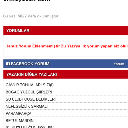
Bu yazı
5027
defa okunmuştur.
YORUMLAR
Henüz Yorum Eklenmemiştir.Bu Yazı'ya ilk yorum yapan siz olu
FACEBOOK YORUM
Yorum
YAZARIN DİĞER YAZILARI
GÂVUR TOHUMLARI SİZİ(!)
BOĞAÇ YÜZGÜL ŞİİRLERİ
ŞU CLUBHOUSE DEDİKLERİ
NEFESSİZLİK SARMALI
PARAMPARÇA
BETÜL MARDİN
İKİ YÜZLÜLÜĞÜN BÖYLESİ