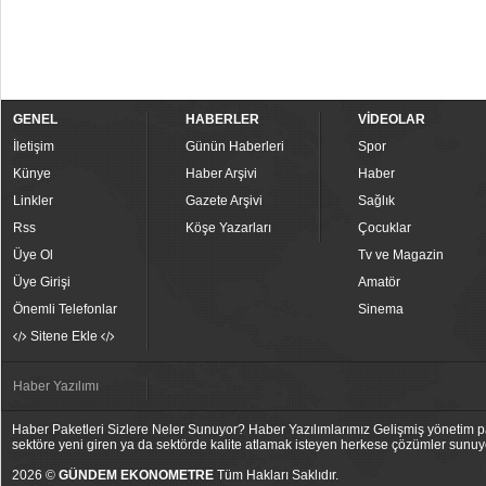
GENEL
HABERLER
VİDEOLAR
İletişim
Günün Haberleri
Spor
Künye
Haber Arşivi
Haber
Linkler
Gazete Arşivi
Sağlık
Rss
Köşe Yazarları
Çocuklar
Üye Ol
Tv ve Magazin
Üye Girişi
Amatör
Önemli Telefonlar
Sinema
Sitene Ekle
Haber Yazılımı
Haber Paketleri Sizlere Neler Sunuyor? Haber Yazılımlarımız Gelişmiş yönetim pan
sektöre yeni giren ya da sektörde kalite atlamak isteyen herkese çözümler sunuy
2026 ©
GÜNDEM EKONOMETRE
Tüm Hakları Saklıdır.