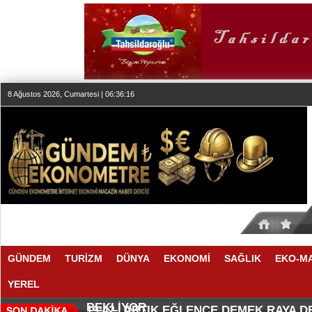
8 Ağustos 2026, Cumartesi | 06:36:17
GÜNDEM
TURİZM
DÜNYA
EKONOMİ
SAĞLIK
EKO-M
YEREL
SEKTÖR, İSTİKRARLI BÜYÜME İ
MAKYÖZ CANSU DURKUN'DAN YE
20:00 |
19:58 |
BEKLİYOR
ARTIK EĞLENCE DEMEK RAYA 
19:42 |