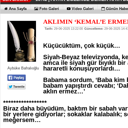
İŞTE OYAK ÇİMENTO FARKI
HER YÖNÜYLE MAXİMUM
ÜÇÜNCÜ KEZ BULUTLARIN FATİHİ
HOMEPORT STRATEJİSİ MİLYON
İŞTE O 500
19:38 |
19:36 |
19:30 |
19:27 |
07:09 |
Ana Sayfa
Foto Galeri
Video Galeri
Günün Haber
SAĞLIYOR
AKLIMIN ‘KEMAL’E ERME
Tarih:
29-06-2025 13:22:00
Güncelleme:
29-06-2025 14:4
Küçücüktüm, çok küçük…
Siyah-Beyaz televizyonda, kel
amca ile siyah gür bıyıklı bir
hararetli konuşuyorlardı…
Aybüke Bafralıoğlu
Babama sordum, ‘Baba kim b
babam yapıştırdı cevabı; ‘D
aklın ermez…’
*****************
Biraz daha büyüdüm, baktım bir sabah va
bir yerlere gidiyorlar; sokaklar kalabalık
meğersem…