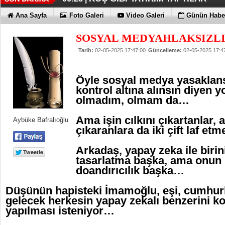
DÖRT ŞİRKET DAHA!!!
FUJİTSU'DAN YENİ RENK
06:17 |
06:13 |
Ana Sayfa
Foto Galeri
Video Galeri
Günün Haber
SOSYAL MEDYAHLAKSIZL
Tarih:
02-05-2025 17:47:00
Güncelleme:
02-05-2025 17:4
Öyle sosyal medya yasaklansı
kontrol altına alınsın diyen 
olmadım, olmam da…
Ama işin cılkını çıkartanlar,
Aybüke Bafralıoğlu
çıkaranlara da iki çift laf 
Arkadaş, yapay zeka ile birin
tasarlatma başka, ama onun
doandırıcılık başka…
Düşünün hapisteki İmamoğlu, eşi, cumhurb
gelecek herkesin yapay zekalı benzerini k
yapılması isteniyor…