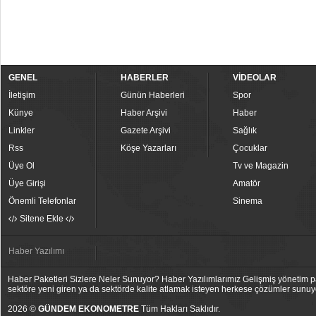
GENEL
HABERLER
VİDEOLAR
İletişim
Günün Haberleri
Spor
Künye
Haber Arşivi
Haber
Linkler
Gazete Arşivi
Sağlık
Rss
Köşe Yazarları
Çocuklar
Üye Ol
Tv ve Magazin
Üye Girişi
Amatör
Önemli Telefonlar
Sinema
Sitene Ekle
Haber Yazılımı
Haber Paketleri Sizlere Neler Sunuyor? Haber Yazılımlarımız Gelişmiş yönetim pan
sektöre yeni giren ya da sektörde kalite atlamak isteyen herkese çözümler sunuy
2026 ©
GÜNDEM EKONOMETRE
Tüm Hakları Saklıdır.