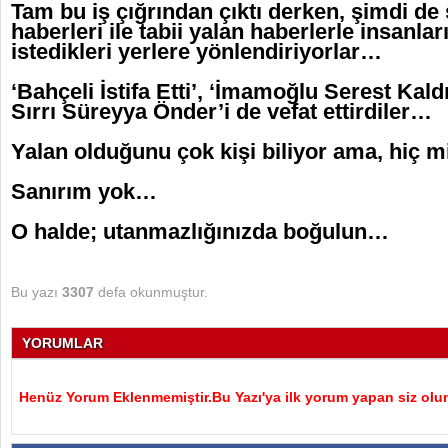
Tam bu iş çığrından çıktı derken, şimdi de
haberleri ile tabii yalan haberlerle insanlar
istedikleri yerlere yönlendiriyorlar…
‘Bahçeli İstifa Etti’, ‘İmamoğlu Serest Kald
Sırrı Süreyya Önder’i de vefat ettirdiler…
Yalan olduğunu çok kişi biliyor ama, hiç
Sanırım yok…
O halde; utanmazlığınızda boğulun…
Bu yazı
3307
defa okunmuştur.
YORUMLAR
Henüz Yorum Eklenmemiştir.Bu Yazı'ya ilk yorum yapan siz olu