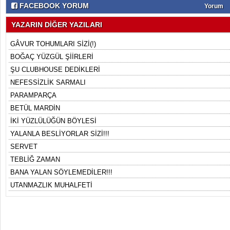
FACEBOOK YORUM
Yorum
YAZARIN DİĞER YAZILARI
GÂVUR TOHUMLARI SİZİ(!)
BOĞAÇ YÜZGÜL ŞİİRLERİ
ŞU CLUBHOUSE DEDİKLERİ
NEFESSİZLİK SARMALI
PARAMPARÇA
BETÜL MARDİN
İKİ YÜZLÜLÜĞÜN BÖYLESİ
YALANLA BESLİYORLAR SİZİ!!!
SERVET
TEBLİĞ ZAMAN
BANA YALAN SÖYLEMEDİLER!!!
UTANMAZLIK MUHALFETİ