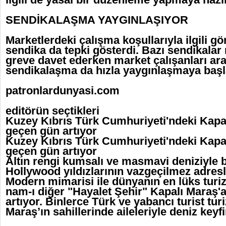
SENDİKALAŞMA YAYGINLAŞIYOR
Marketlerdeki çalışma koşullarıyla ilgili g
sendika da tepki gösterdi. Bazı sendikalar 
greve davet ederken market çalışanları ar
sendikalaşma da hızla yaygınlaşmaya başl
patronlardunyasi.com
editörün seçtikleri
Kuzey Kıbrıs Türk Cumhuriyeti'ndeki Kapalı
geçen gün artıyor
Kuzey Kıbrıs Türk Cumhuriyeti'ndeki Kapalı
geçen gün artıyor
Altın rengi kumsalı ve masmavi deniziyle 
Hollywood yıldızlarının vazgeçilmez adresl
Modern mimarisi ile dünyanın en lüks tur
nam-ı diğer "Hayalet Şehir" Kapalı Maraş'a
artıyor. Binlerce Türk ve yabancı turist tu
Maraş’ın sahillerinde aileleriyle deniz keyfi