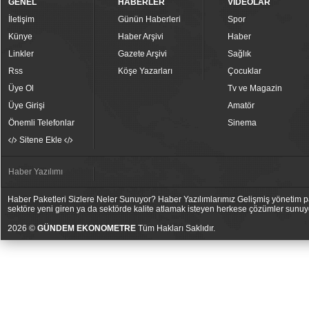
GENEL
HABERLER
VİDEOLAR
İletişim
Günün Haberleri
Spor
Künye
Haber Arşivi
Haber
Linkler
Gazete Arşivi
Sağlık
Rss
Köşe Yazarları
Çocuklar
Üye Ol
Tv ve Magazin
Üye Girişi
Amatör
Önemli Telefonlar
Sinema
Sitene Ekle
Haber Yazılımı
Haber Paketleri Sizlere Neler Sunuyor? Haber Yazılımlarımız Gelişmiş yönetim pan
sektöre yeni giren ya da sektörde kalite atlamak isteyen herkese çözümler sunuy
2026 ©
GÜNDEM EKONOMETRE
Tüm Hakları Saklıdır.