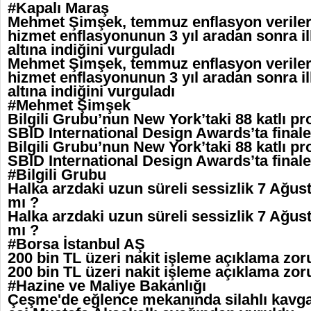
#Kapalı Maraş
Mehmet Şimşek, temmuz enflasyon verileri
hizmet enflasyonunun 3 yıl aradan sonra il
altına indiğini vurguladı
Mehmet Şimşek, temmuz enflasyon verileri
hizmet enflasyonunun 3 yıl aradan sonra il
altına indiğini vurguladı
#Mehmet Şimşek
Bilgili Grubu’nun New York’taki 88 katlı p
SBID International Design Awards’ta finale
Bilgili Grubu’nun New York’taki 88 katlı p
SBID International Design Awards’ta finale
#Bilgili Grubu
Halka arzdaki uzun süreli sessizlik 7 Ağus
mı ?
Halka arzdaki uzun süreli sessizlik 7 Ağus
mı ?
#Borsa İstanbul AŞ
200 bin TL üzeri nakit işleme açıklama zor
200 bin TL üzeri nakit işleme açıklama zor
#Hazine ve Maliye Bakanlığı
Çeşme'de eğlence mekanında silahlı kavga: