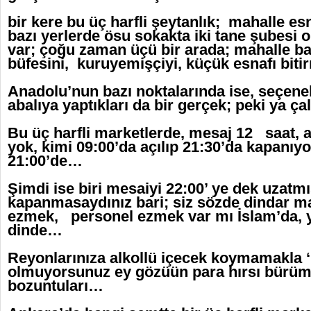
bir kere bu üç harfli şeytanlık; mahalle esn
bazı yerlerde ösu sokakta iki tane şubesi o
var; çoğu zaman üçü bir arada; mahalle b
büfesini, kuruyemişçiyi, küçük esnafı bi
Anadolu’nun bazı noktalarında ise, seçeneks
abalıya yaptıkları da bir gerçek; peki ya ç
Bu üç harfli marketlerde, mesaj 12 saat, 
yok, kimi 09:00’da açılıp 21:30’da kapanıyo
21:00’de…
Şimdi ise biri mesaiyi 22:00’ ye dek uzatmı
kapanmasaydınız bari; siz sözde dindar ma
ezmek, personel ezmek var mı İslam’da, y
dinde…
Reyonlarınıza alkollü içecek koymamakla
olmuyorsunuz ey gözüün para hırsı bürüm
bozuntuları…