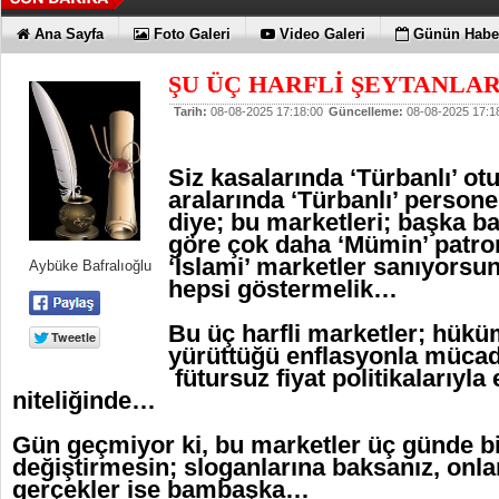
Ana Sayfa
Foto Galeri
Video Galeri
Günün Haber
ŞU ÜÇ HARFLİ ŞEYTANLA
Tarih:
08-08-2025 17:18:00
Güncelleme:
08-08-2025 17:1
Siz kasalarında ‘Türbanlı’ ot
aralarında ‘Türbanlı’ persone
diye; bu marketleri; başka ba
göre çok daha ‘Mümin’ patron
‘İslami’ marketler sanıyorsunu
Aybüke Bafralıoğlu
hepsi göstermelik…
Bu üç harfli marketler; hükü
yürüttüğü enflasyonla mücad
fütursuz fiyat politikalarıy
niteliğinde…
Gün geçmiyor ki, bu marketler üç günde bir
değiştirmesin; sloganlarına baksanız, onl
gerçekler ise bambaşka…