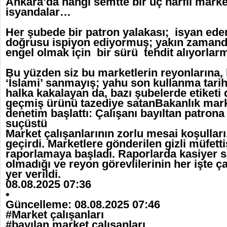
Ankara’da hangi semtte bir üç harfli marke
isyandalar…
Her şubede bir patron yalakası; isyan ede
doğrusu ispiyon ediyormuş; yakın zamand
engel olmak için bir sürü tehdit alıyorla
Bu yüzden siz bu marketlerin reyonlarına,
‘İslami’ sanmayış; yahu son kullanma tarih
halka kakalayan da, bazı şubelerde etiketi 
geçmiş ürünü tazediye satanBakanlık mark
denetim başlattı: Çalışanı bayıltan patrona 
suçüstü
Market çalışanlarının zorlu mesai koşulları
geçirdi. Marketlere gönderilen gizli müfett
raporlamaya başladı. Raporlarda kasiyer 
olmadığı ve reyon görevlilerinin her işte çal
yer verildi.
08.08.2025 07:36
•
Güncelleme: 08.08.2025 07:46
#Market çalışanları
#bayılan market çalışanları