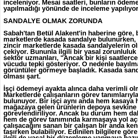
inceleniyor. Mesai saatleri, bunların ödeme
yapılmadığı yönünde de inceleme yapılıyor
SANDALYE OLMAK ZORUNDA
Sabah'tan Betül Alakent'in haberine göre, b
marketlerde kasada sandalye bulunurken, öz
zincir marketlerde kasada sandalyelerin o
çekiyor. Bununla ilgili bir yasal zorunluluk
sektör uzmanları, "Ancak bir kişi saatlerc
vücudu tepki gösteriyor. O nedenle bayılm
görüntüler görmeye başladık. Kasada san
olması şart.
İşçi ödemeyi ayakta alınca daha verimli ol
Marketlerde çalışanların görev tanımlarıyla i
bulunuyor. Bir işçi aynı anda hem kasaya
mağazaya gelen ürünlerin depoya sevkine
görevlendiriliyor. Ancak bu durum hem da
hem de görev tanımında karmaşaya yol aç
çalışacağını sanan bir çalışan bir anda ke
taşırken bulabiliyor. Edinilen bilgilere gö
ilgili de yasal bir düzenleme yapmaya hazır