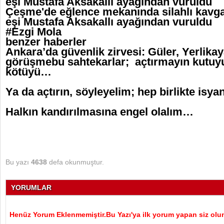
eşi Mustafa Aksakallı ayağından vuruldu
Çeşme'de eğlence mekanında silahlı kavga:
eşi Mustafa Aksakallı ayağından vuruldu
#Ezgi Mola
benzer haberler
Ankara’da güvenlik zirvesi: Güler, Yerlikay
görüşmebu sahtekarlar; açtırmayın kutuy
kötüyü…
Ya da açtırın, söyleyelim; hep birlikte isy
Halkın kandırılmasına engel olalım…
Bu yazı
4638
defa okunmuştur.
YORUMLAR
Henüz Yorum Eklenmemiştir.Bu Yazı'ya ilk yorum yapan siz olu