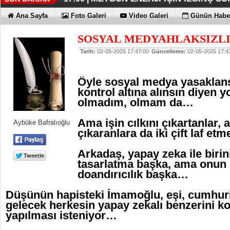
İŞTE HONOR MAGIC V6
TECNO'DA YENİLİKLER VAR
THY REKOR KIRMAYI SEVİYOR
ÖZEL FİYATLARLA GELDİLER
12:17 |
12:02 |
11:56 |
11:53 |
Ana Sayfa
Foto Galeri
Video Galeri
Günün Haber
SOSYAL MEDYAHLAKSIZL
Tarih:
02-05-2025 17:47:00
Güncelleme:
02-05-2025 17:4
Öyle sosyal medya yasaklansı
kontrol altına alınsın diyen 
olmadım, olmam da…
Ama işin cılkını çıkartanlar,
Aybüke Bafralıoğlu
çıkaranlara da iki çift laf 
Arkadaş, yapay zeka ile birin
tasarlatma başka, ama onun
doandırıcılık başka…
Düşünün hapisteki İmamoğlu, eşi, cumhurb
gelecek herkesin yapay zekalı benzerini k
yapılması isteniyor…