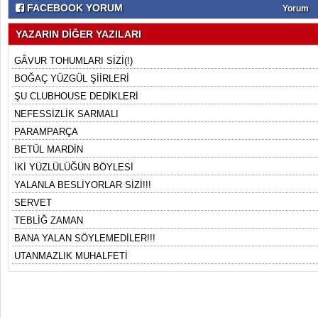
FACEBOOK YORUM
Yorum
YAZARIN DİĞER YAZILARI
GÂVUR TOHUMLARI SİZİ(!)
BOĞAÇ YÜZGÜL ŞİİRLERİ
ŞU CLUBHOUSE DEDİKLERİ
NEFESSİZLİK SARMALI
PARAMPARÇA
BETÜL MARDİN
İKİ YÜZLÜLÜĞÜN BÖYLESİ
YALANLA BESLİYORLAR SİZİ!!!
SERVET
TEBLİĞ ZAMAN
BANA YALAN SÖYLEMEDİLER!!!
UTANMAZLIK MUHALFETİ