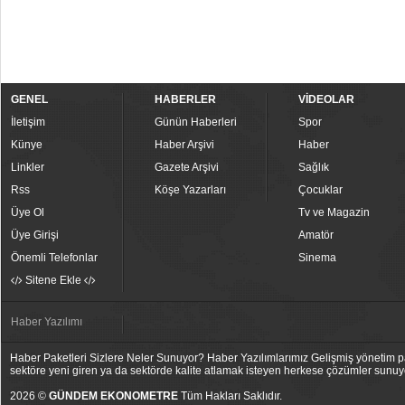
GENEL
HABERLER
VİDEOLAR
İletişim
Günün Haberleri
Spor
Künye
Haber Arşivi
Haber
Linkler
Gazete Arşivi
Sağlık
Rss
Köşe Yazarları
Çocuklar
Üye Ol
Tv ve Magazin
Üye Girişi
Amatör
Önemli Telefonlar
Sinema
Sitene Ekle
Haber Yazılımı
Haber Paketleri Sizlere Neler Sunuyor? Haber Yazılımlarımız Gelişmiş yönetim pan
sektöre yeni giren ya da sektörde kalite atlamak isteyen herkese çözümler sunuy
2026 ©
GÜNDEM EKONOMETRE
Tüm Hakları Saklıdır.