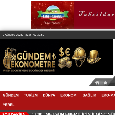
9 Ağustos 2026, Pazar | 07:39:50
GÜNDEM
TURİZM
DÜNYA
EKONOMİ
SAĞLIK
EKO-M
YEREL
O ANLAŞMADA NELER VAR
O TAHMİNDE YÜKSELME VAR
17:11 |
17:08 |
METGÜN ENERJİ İÇİN İLGİNÇ S
17:00 |