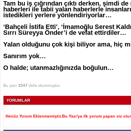
Tam bu iş çığrından çıktı derken, şimdi de
haberleri ile tabii yalan haberlerle insanlar
istedikleri yerlere yönlendiriyorlar…
‘Bahçeli İstifa Etti’, ‘İmamoğlu Serest Kald
Sırrı Süreyya Önder’i de vefat ettirdiler…
Yalan olduğunu çok kişi biliyor ama, hiç
Sanırım yok…
O halde; utanmazlığınızda boğulun…
Bu yazı
3347
defa okunmuştur.
YORUMLAR
Henüz Yorum Eklenmemiştir.Bu Yazı'ya ilk yorum yapan siz olu