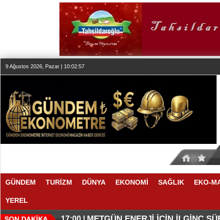
9 Ağustos 2026, Pazar | 10:02:57
GÜNDEM
TURİZM
DÜNYA
EKONOMİ
SAĞLIK
EKO-M
YEREL
O ANLAŞMADA NELER VAR
O TAHMİNDE YÜKSELME VAR
17:11 |
17:08 |
METGÜN ENERJİ İÇİN İLGİNÇ S
17:00 |