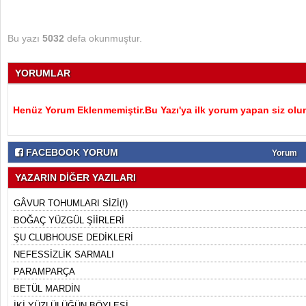
Bu yazı
5032
defa okunmuştur.
YORUMLAR
Henüz Yorum Eklenmemiştir.Bu Yazı'ya ilk yorum yapan siz olu
FACEBOOK YORUM
Yorum
YAZARIN DİĞER YAZILARI
GÂVUR TOHUMLARI SİZİ(!)
BOĞAÇ YÜZGÜL ŞİİRLERİ
ŞU CLUBHOUSE DEDİKLERİ
NEFESSİZLİK SARMALI
PARAMPARÇA
BETÜL MARDİN
İKİ YÜZLÜLÜĞÜN BÖYLESİ