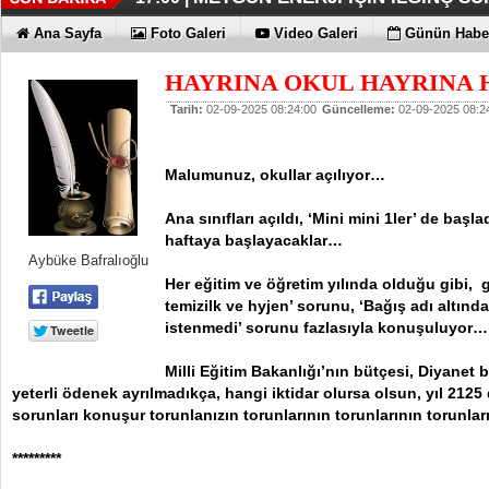
İŞTE HONOR MAGIC V6
TECNO'DA YENİLİKLER VAR
THY REKOR KIRMAYI SEVİYOR
ÖZEL FİYATLARLA GELDİLER
12:17 |
12:02 |
11:56 |
11:53 |
Ana Sayfa
Foto Galeri
Video Galeri
Günün Haber
HAYRINA OKUL HAYRINA 
Tarih:
02-09-2025 08:24:00
Güncelleme:
02-09-2025 08:2
Malumunuz, okullar açılıyor…
Ana sınıfları açıldı, ‘Mini mini 1ler’ de başla
haftaya başlayacaklar…
Aybüke Bafralıoğlu
Her eğitim ve öğretim yılında olduğu gibi,
temizilk ve hyjen’ sorunu, ‘Bağış adı altında
istenmedi’ sorunu fazlasıyla konuşuluyor…
Milli Eğitim Bakanlığı’nın bütçesi, Diyanet
yeterli ödenek ayrılmadıkça, hangi iktidar olursa olsun, yıl 2125
sorunları konuşur torunlanızın torunlarının torunlarının torunla
*********