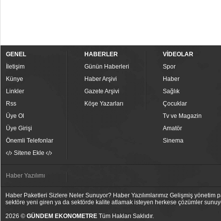
GENEL
HABERLER
VİDEOLAR
İletişim
Günün Haberleri
Spor
Künye
Haber Arşivi
Haber
Linkler
Gazete Arşivi
Sağlık
Rss
Köşe Yazarları
Çocuklar
Üye Ol
Tv ve Magazin
Üye Girişi
Amatör
Önemli Telefonlar
Sinema
Sitene Ekle
Haber Yazılımı
Haber Paketleri Sizlere Neler Sunuyor? Haber Yazılımlarımız Gelişmiş yönetim pan
sektöre yeni giren ya da sektörde kalite atlamak isteyen herkese çözümler sunuy
2026 ©
GÜNDEM EKONOMETRE
Tüm Hakları Saklıdır.