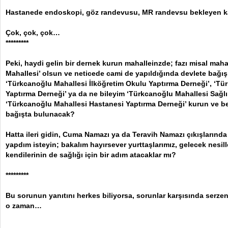
Hastanede endoskopi, göz randevusu, MR randevsu bekleyen ka
Çok, çok, çok…
*********
Peki, haydi gelin bir dernek kurun mahalleinzde; fazı misal mah
Mahallesi’ olsun ve neticede cami de yapıldığında devlete bağışla
‘Türkcanoğlu Mahallesi İlköğretim Okulu Yaptırma Derneği’, ‘Tü
Yaptırma Derneği’ ya da ne bileyim ‘Türkcanoğlu Mahallesi Sağlı
‘Türkcanoğlu Mahallesi Hastanesi Yaptırma Derneği’ kurun ve be
bağışta bulunacak?
Hatta ileri gidin, Cuma Namazı ya da Teravih Namazı çıkışlarınd
yapdım isteyin; bakalım hayırsever yurttaşlarımız, gelecek nesill
kendilerinin de sağlığı için bir adım atacaklar mı?
*********
Bu sorunun yanıtını herkes biliyorsa, sorunlar karşısında serz
o zaman…