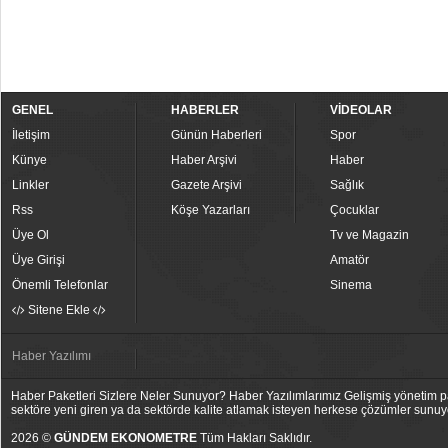
GENEL
HABERLER
VİDEOLAR
İletişim
Günün Haberleri
Spor
Künye
Haber Arşivi
Haber
Linkler
Gazete Arşivi
Sağlık
Rss
Köşe Yazarları
Çocuklar
Üye Ol
Tv ve Magazin
Üye Girişi
Amatör
Önemli Telefonlar
Sinema
Sitene Ekle
Haber Yazılımı
Haber Paketleri Sizlere Neler Sunuyor? Haber Yazılımlarımız Gelişmiş yönetim pan
sektöre yeni giren ya da sektörde kalite atlamak isteyen herkese çözümler sunuy
2026 ©
GÜNDEM EKONOMETRE
Tüm Hakları Saklıdır.