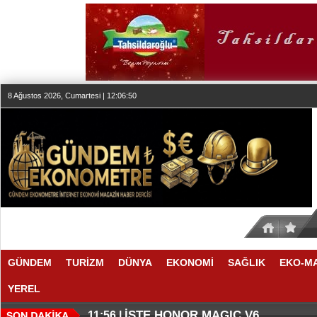
8 Ağustos 2026, Cumartesi | 12:06:50
GÜNDEM
TURİZM
DÜNYA
EKONOMİ
SAĞLIK
EKO-M
YEREL
THY REKOR KIRMAYI SEVİYOR
ÖZEL FİYATLARLA GELDİLER
12:17 |
12:02 |
İŞTE HONOR MAGIC V6
11:56 |