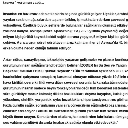
taşıyor” yorumun yaptı…
İnsanları en huzursuz eden etkenlerin başında gürültü geliyor. Uçaklar, arabal
yayılan sesler, mağazalardan taşan müzikler, iş makinaları derken çevresel gü
yükseltiyor. Özellikle büyük şehirlerde bulunanlar sağlıklarını olumsuz etki
zorunda kalıyor. Avrupa Çevre Ajansı’nın (EEA) 2023 yılında yayınladığı değ
milyon kişi gürültü kaynaklı ciddi sağlık sorunu yaşıyor, 5 milyon kişi ise gür
çekiyor. Ayrıca uzun süreli gürültüye maruz kalmanın her yıl Avrupa’da 41 bin 
erken ölüme neden olduğu tahmin ediliyor.
Artan nüfus, sanayileşme, teknolojide yaşanan gelişmeler ve plansız kentle
gürültünün insan sağlığını tehdit ettiğini belirten İZODER Isı Su Ses ve Yangın
Başkanı Emrullah Eruslu, şunları söyledi: “TÜİK tarafından açıklanan 2023 Y
İstatistikleri çalışması sonuçları; kurumsal olmayan nüfusun yüzde 19,8’inin 
hava kirliliği, çevre kirliliği veya diğer çevresel sorunlarla karşılaştığını göst
gürültünün insanın sadece beyin fonksiyonlarını değil tüm bedensel sistemleri
süre gürültüye maruz kalmak; dikkat bozuklukları, duyma kayıpları, kulak çınl
yükselme, sinirlilik, yorgunluk, uyku bozuklukları, hipertansiyon, stres gibi ha
Fazla gürültü sağlık sorunlarının yanı sıra öğrencilerin eğitimdeki başarısına, ç
olumsuz etki ediyor. Gürültü ile mücadelede gürültü çıkaran tüm sesleri min
büyük önem taşıyor. Konutlardan okullara, hastanelerden fabrikalara tüm yaş
ses yalıtımı gürültüyü dışarıda bırakarak sağlığa olumlu etki edecektir.”