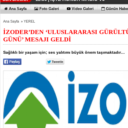
TECNO'DA YENİLİKLER VAR
11:53 |
Ana Sayfa
Foto Galeri
Video Galeri
Günün Haber
Ana Sayfa
»
YEREL
İZODER’DEN ‘ULUSLARARASI GÜRÜLT
GÜNÜ’ MESAJI GELDİ
Sağlıklı bir yaşam için; ses yalıtımı büyük önem taşımaktadır…