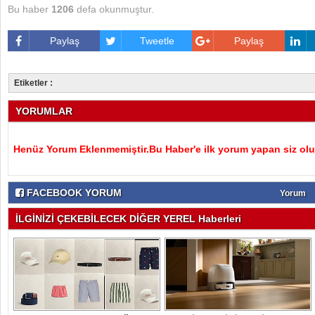
Bu haber
1206
defa okunmuştur.
Paylaş
Tweetle
Paylaş
Etiketler :
YORUMLAR
Henüz Yorum Eklenmemiştir.Bu Haber'e ilk yorum yapan siz olu
FACEBOOK YORUM
Yorum
İLGİNİZİ ÇEKEBİLECEK DİĞER YEREL Haberleri