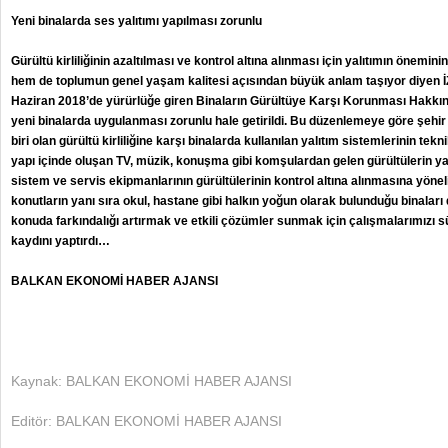
Yeni binalarda ses yalıtımı yapılması zorunlu
Gürültü kirliliğinin azaltılması ve kontrol altına alınması için yalıtımın önemin
hem de toplumun genel yaşam kalitesi açısından büyük anlam taşıyor diyen 
Haziran 2018’de yürürlüğe giren Binaların Gürültüye Karşı Korunması Hakkınd
yeni binalarda uygulanması zorunlu hale getirildi. Bu düzenlemeye göre şehi
biri olan gürültü kirliliğine karşı binalarda kullanılan yalıtım sistemlerinin tekn
yapı içinde oluşan TV, müzik, konuşma gibi komşulardan gelen gürültülerin ya
sistem ve servis ekipmanlarının gürültülerinin kontrol altına alınmasına yönel
konutların yanı sıra okul, hastane gibi halkın yoğun olarak bulunduğu binalar
konuda farkındalığı artırmak ve etkili çözümler sunmak için çalışmalarımız
kaydını yaptırdı…
BALKAN EKONOMİ HABER AJANSI
Kaynak: BALKAN EKONOMİ HABER AJANSI
Editör: BALKAN EKONOMİ HABER AJANSI