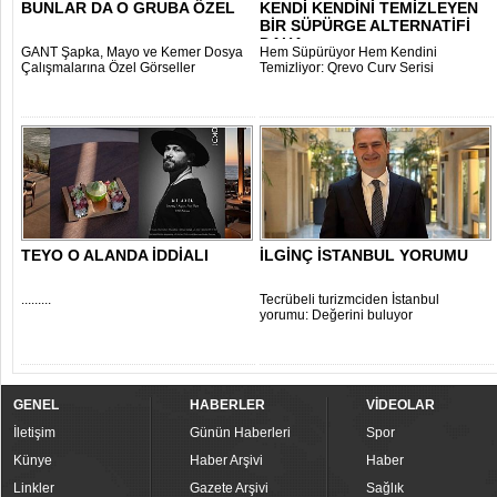
BUNLAR DA O GRUBA ÖZEL
KENDİ KENDİNİ TEMİZLEYEN
BİR SÜPÜRGE ALTERNATİFİ
DAHA..
GANT Şapka, Mayo ve Kemer Dosya
Hem Süpürüyor Hem Kendini
Çalışmalarına Özel Görseller
Temizliyor: Qrevo Curv Serisi
TEYO O ALANDA İDDİALI
İLGİNÇ İSTANBUL YORUMU
.........
Tecrübeli turizmciden İstanbul
yorumu: Değerini buluyor
GENEL
HABERLER
VİDEOLAR
İletişim
Günün Haberleri
Spor
Künye
Haber Arşivi
Haber
Linkler
Gazete Arşivi
Sağlık